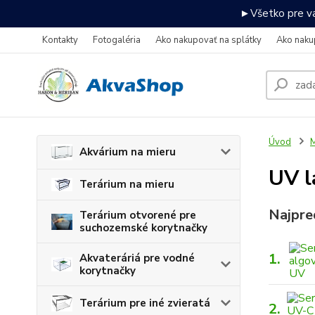
►Všetko pre va
Kontakty
Fotogaléria
Ako nakupovať na splátky
Ako naku
Úvod
M
Akvárium na mieru
UV l
Terárium na mieru
Najpre
Terárium otvorené pre
suchozemské korytnačky
1.
Akvateráriá pre vodné
korytnačky
Terárium pre iné zvieratá
2.