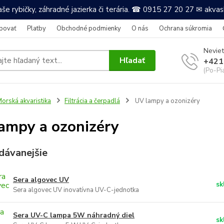
še rybičky, záhradné jazierka či terária. ☎ 0915 27 20 27 ✉ akv
povať
Platby
Obchodné podmienky
O nás
Ochrana súkromia
Neviet
Hľadať
+421
(Po-Pi
orská akvaristika
Filtrácia a čerpadlá
UV lampy a ozonizéry
ampy a ozonizéry
dávanejšie
Sera algovec UV
sk
Sera algovec UV inovatívna UV-C-jednotka
Sera UV-C lampa 5W náhradný diel
sk