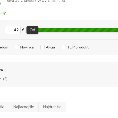
Sera UV-C lampa 5 W UV-C-jednotka
€
Od
adom
Novinka
Akcia
TOP produkt
ca
a
(2)
šie
Najlacnejšie
Najdrahšie