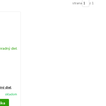
strana
z 1
ný diel
skladom
íka