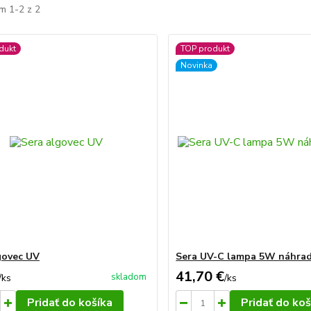
m 1-2 z 2
dukt
TOP produkt
Novinka
govec UV
Sera UV-C lampa 5W náhrad
41,70 €
skladom
/
ks
/
ks
Pridať do košíka
Pridať do koš