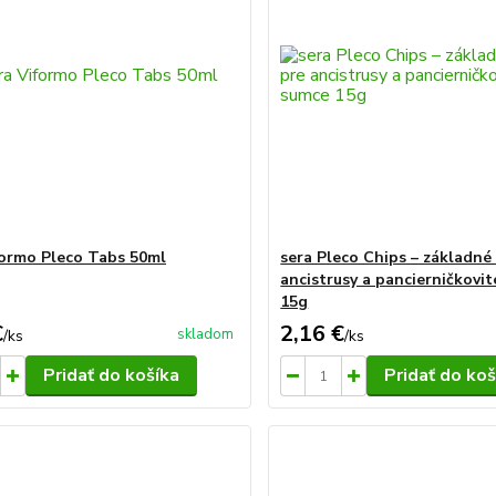
formo Pleco Tabs 50ml
sera Pleco Chips – základné
ancistrusy a pancierničkovi
15g
€
2,16 €
skladom
/
ks
/
ks
Pridať do košíka
Pridať do koš