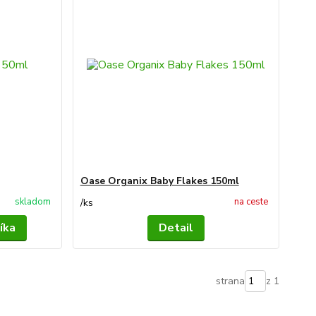
Oase Organix Baby Flakes 150ml
skladom
na ceste
/
ks
íka
Detail
strana
z 1