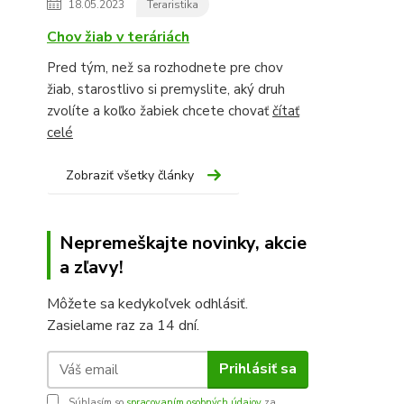
18.05.2023
Teraristika
Chov žiab v teráriách
Pred tým, než sa rozhodnete pre chov
žiab, starostlivo si premyslite, aký druh
zvolíte a koľko žabiek chcete chovať
čítať
celé
Zobraziť všetky články
Nepremeškajte novinky, akcie
a zľavy!
Môžete sa kedykoľvek odhlásiť.
Zasielame raz za 14 dní.
Prihlásiť sa
Súhlasím so
spracovaním osobných údajov
za