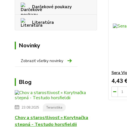
Darčekové poukazy
Literatúra
Novinky
Zobraziť všetky novinky
Sera Vi
4,43 
Blog
23.08.2025
Teraristika
Chov a starostlivosť » Korytnačka
stepná - Testudo horsfieldii