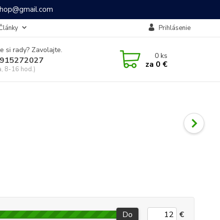
ashop@gmail.com
Články
Prihlásenie
e si rady? Zavolajte.
0
ks
915272027
za
0 €
a, 8-16 hod.)
Do
€