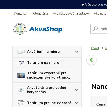
►Všetko pre va
Kontakty
Fotogaléria
Ako nakupovať na splátky
Ako naku
Úvod
N
Akvárium na mieru
Terárium na mieru
Terárium otvorené pre
suchozemské korytnačky
Nano
Akvateráriá pre vodné
korytnačky
Terárium pre iné zvieratá
Cena: