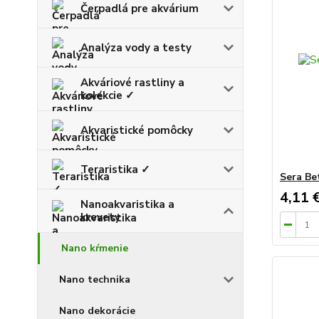
Čerpadlá pre akvárium
Analýza vody a testy
Akváriové rastliny a
kolekcie ✓
Akvaristické pomôcky
Teraristika ✓
Sera Be
4,11 
Nanoakvaristika a
krevety
Nano kŕmenie
Nano technika
Nano dekorácie