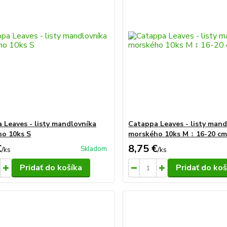
 Leaves - listy mandlovníka
Catappa Leaves - listy mand
o 10ks S
morského 10ks M ↕ 16-20 c
€
8,75 €
Skladom
/
ks
/
ks
Pridať do košíka
Pridať do koš