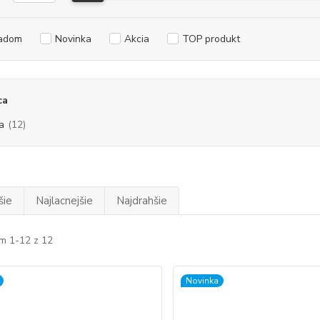
adom
Novinka
Akcia
TOP produkt
ca
a
(12)
šie
Najlacnejšie
Najdrahšie
m 1-12 z 12
Novinka