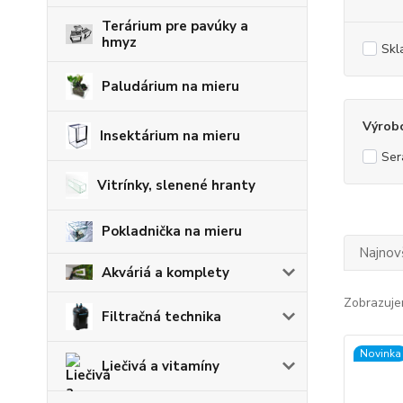
Terárium pre pavúky a
hmyz
Skl
Paludárium na mieru
Výrob
Insektárium na mieru
Ser
Vitrínky, slenené hranty
Pokladnička na mieru
Najnov
Akváriá a komplety
Zobrazuje
Filtračná technika
Novinka
Liečivá a vitamíny