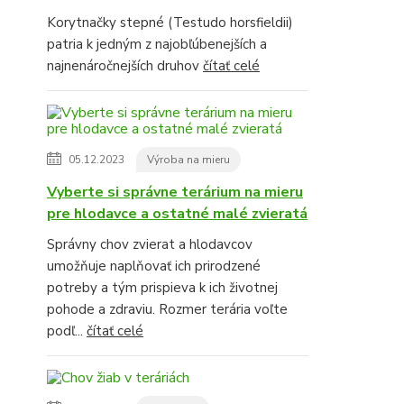
Korytnačky stepné (Testudo horsfieldii)
patria k jedným z najobľúbenejších a
najnenáročnejších druhov
čítať celé
05.12.2023
Výroba na mieru
Vyberte si správne terárium na mieru
pre hlodavce a ostatné malé zvieratá
Správny chov zvierat a hlodavcov
umožňuje naplňovať ich prirodzené
potreby a tým prispieva k ich životnej
pohode a zdraviu. Rozmer terária voľte
podľ...
čítať celé