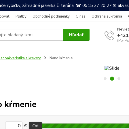
še rybičky, záhradné jazierka či terária. ☎ 0915 27 20 27 ✉ akv
povať
Platby
Obchodné podmienky
O nás
Ochrana súkromia
Neviet
Hľadať
+421
(Po-Pi
anoakvaristika a krevety
Nano kŕmenie
 kŕmenie
€
Od