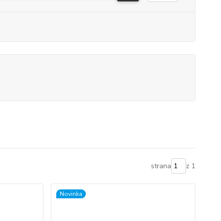
strana
z 1
Novinka