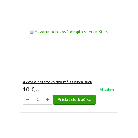
Akvária nerezová dvojitá stierka 30см
10 €
Skladom
/
ks
Pridať do košíka