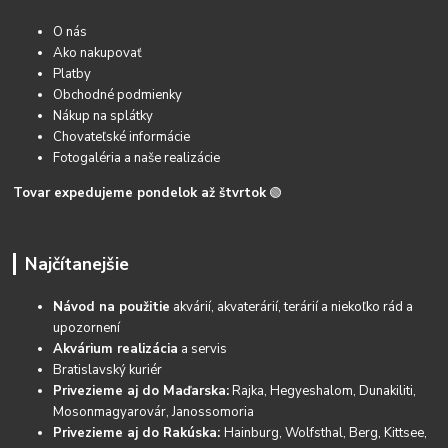
O nás
Ako nakupovať
Platby
Obchodné podmienky
Nákup na splátky
Chovateľské informácie
Fotogaléria a naše realizácie
Tovar expedujeme pondelok až štvrtok
🟢
Najčítanejšie
Návod na použitie
akvárií, akvaterárií, terárií a niekoľko rád a
upozornení
Akvárium realizácia
a servis
Bratislavský kuriér
Privezieme aj do Maďarska:
Rajka, Hegyeshalom, Dunakiliti,
Mosonmagyarovár, Janossomoria
Privezieme aj do Rakúska:
Hainburg, Wolfsthal, Berg, Kittsee,