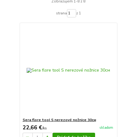
Zobrazujem 1-8 z 8
strana
z 1
Sera flore tool S nerezové nožnice 30см
22,66 €
skladom
/
ks