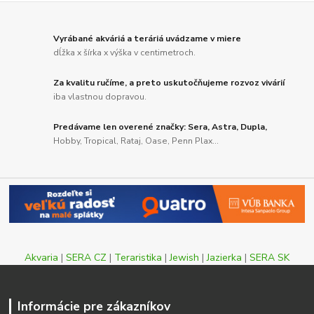
Vyrábané akváriá a teráriá uvádzame v miere
dĺžka x šírka x výška v centimetroch.
Za kvalitu ručíme, a preto uskutočňujeme rozvoz vivárií
iba vlastnou dopravou.
Predávame len overené značky: Sera, Astra, Dupla,
Hobby, Tropical, Rataj, Oase, Penn Plax...
Akvaria
|
SERA CZ
|
Teraristika
|
Jewish
|
Jazierka
|
SERA SK
Informácie pre zákazníkov