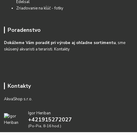
Edelsal
Zriaďovanie na kĺúč - fotky
Poradenstvo
Dokážeme Vám poradiť pri výrobe aj ohľadne sortimentu
, sme
skúsený akvaristi a teraristi.
Kontakty
Kontakty
AkvaShop s.r.o.
Igor Heriban
+421915272027
(Po-Pia, 8-16 hod.)