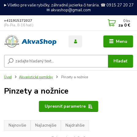
►Všetko pre vaše rybičky, záhradné jazierka či terária. ☎ 0915 27 20 27
✉ akvashop@gmail.com
0
ks
+421915272027
za
0 €
(Po-Pia, 8-16 hod.)
Menu
Hľadať
Úvod
Akvaristické pomôcky
Pinzety a nožnice
Pinzety a nožnice
Upresniť parametre
Najnovšie
Najlacnejšie
Najdrahšie