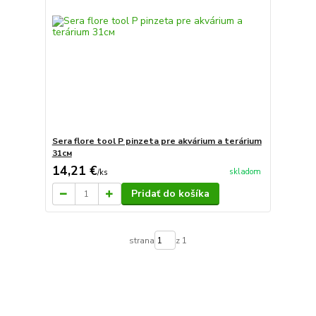
Sera flore tool P pinzeta pre akvárium a terárium
31см
14,21 €
skladom
/
ks
Pridať do košíka
strana
z 1