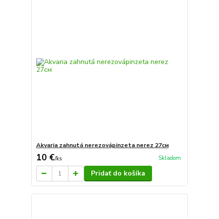
Akvaria zahnutá nerezovápinzeta nerez 27см
10 €
Skladom
/
ks
Pridať do košíka