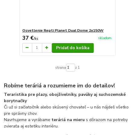
Osvetlenie Repti Planet Dual Dome 2x150W
37 €
skladom
/
ks
Pridať do košíka
strana
z 1
Robíme teráriá a rozumieme im do detailov!
Teraristika pre plazy, obojživelníky, pavúky aj suchozemské
korytnačky
Či už si začiatočník alebo skúsený chovateľ – u nás nájdeš všetko
pre správny chov.
Navrhujeme a vyrábame
teráriá na mieru
s dôrazom na potreby
zvieraťa aj estetiku interiéru.