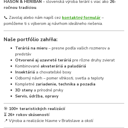
HASON & HERIBAN
– slovenská výroba terárií s viac ako
26-
ročnou tradíciou
.
📞 Zavolaj alebo nám napíš cez
kontaktný formulár
–
pomôžeme ti s výberom aj návrhom ideálneho riešenia.
Naše portfólio zahŕňa:
Teráriá na mieru
– presne podľa vašich rozmerov a
predstáv
Otvorené aj uzavreté teráriá
pre rôzne druhy zvierat
Kombinované
akvateráriá a paludáriá
Insektáriá
a chovateľské boxy
Odborný návrh – pomer vlhkosti, svetla a teploty
Kompletné
zariadenie, technika a pozadia
3D steny
a prírodné prvky
Servis, údržba, opravy
🎯
100+ teraristických realizácií
⏳
26+ rokov skúseností
📍 Výroba a realizácie hlavne v Bratislave a okolí