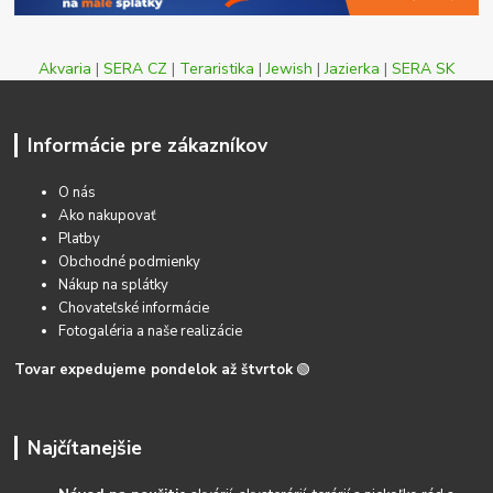
Akvaria
|
SERA CZ
|
Teraristika
|
Jewish
|
Jazierka
|
SERA SK
Informácie pre zákazníkov
O nás
Ako nakupovať
Platby
Obchodné podmienky
Nákup na splátky
Chovateľské informácie
Fotogaléria a naše realizácie
Tovar expedujeme pondelok až štvrtok
🟢
Najčítanejšie