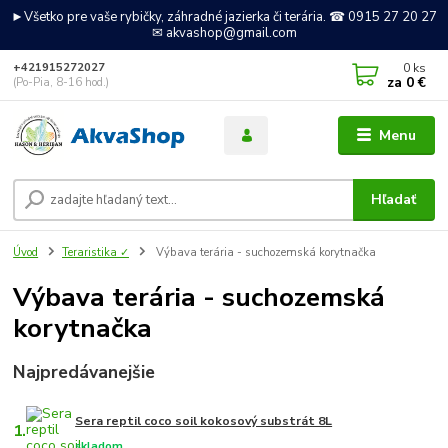
►Všetko pre vaše rybičky, záhradné jazierka či terária. ☎ 0915 27 20 27
✉ akvashop@gmail.com
0
ks
+421915272027
za
0 €
(Po-Pia, 8-16 hod.)
Menu
Hľadať
Úvod
Teraristika ✓
Výbava terária - suchozemská korytnačka
Výbava terária - suchozemská
korytnačka
Najpredávanejšie
Sera reptil coco soil kokosový substrát 8L
1.
skladom