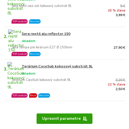
Sera reptil coco soil kokosový substrát 8L
5 €
20 % zľava
3,99 €
TOP produkt
Novinka
Sera reptil alu reflector 150
2.
skladom
Sera lampa pre terárium E27 Ø 150mm
27,90 €
TOP produkt
Novinka
Terárium CocoSub kokosový substrát 9L
3.
skladom
Terárium CocoSub kokosový substrát 9L
3,20 €
22 % zľava
2,50 €
TOP produkt
Akcia
Novinka
Upresniť parametre