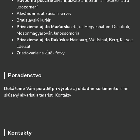
Návod na použitie
akvárií, akvaterárií, terárií a niekoľko rád a
upozornení
Akvárium realizácia
a servis
Bratislavský kuriér
Privezieme aj do Maďarska:
Rajka, Hegyeshalom, Dunakiliti,
Mosonmagyarovár, Janossomoria
Privezieme aj do Rakúska:
Hainburg, Wolfsthal, Berg, Kittsee,
Edelsal
Zriaďovanie na kĺúč - fotky
Poradenstvo
Dokážeme Vám poradiť pri výrobe aj ohľadne sortimentu
, sme
skúsený akvaristi a teraristi.
Kontakty
Kontakty