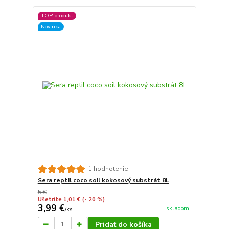
TOP produkt
Novinka
1 hodnotenie
Sera reptil coco soil kokosový substrát 8L
5 €
Ušetríte 1,01 €
(- 20 %)
3,99 €
skladom
/
ks
Pridať do košíka