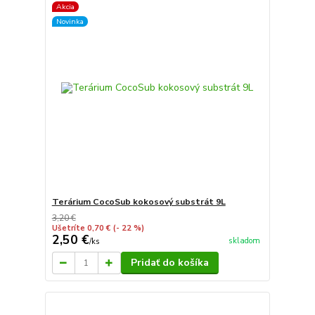
Akcia
Novinka
Terárium CocoSub kokosový substrát 9L
3,20 €
Ušetríte 0,70 €
(- 22 %)
2,50 €
skladom
/
ks
Pridať do košíka