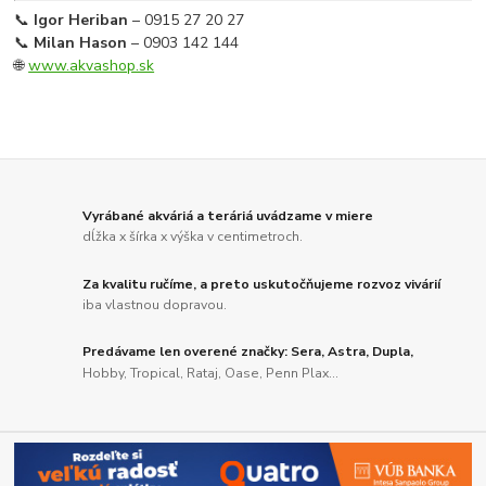
📞
Igor Heriban
– 0915 27 20 27
📞
Milan Hason
– 0903 142 144
🌐
www.akvashop.sk
Vyrábané akváriá a teráriá uvádzame v miere
dĺžka x šírka x výška v centimetroch.
Za kvalitu ručíme, a preto uskutočňujeme rozvoz vivárií
iba vlastnou dopravou.
Predávame len overené značky: Sera, Astra, Dupla,
Hobby, Tropical, Rataj, Oase, Penn Plax...