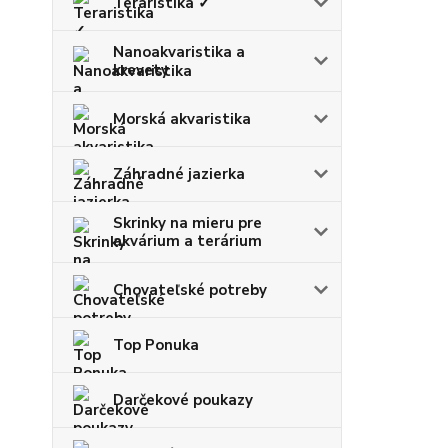
Teraristika ✓
Nanoakvaristika a
krevety
Morská akvaristika
Záhradné jazierka
Skrinky na mieru pre
akvárium a terárium
Chovateľské potreby
Top Ponuka
Darčekové poukazy