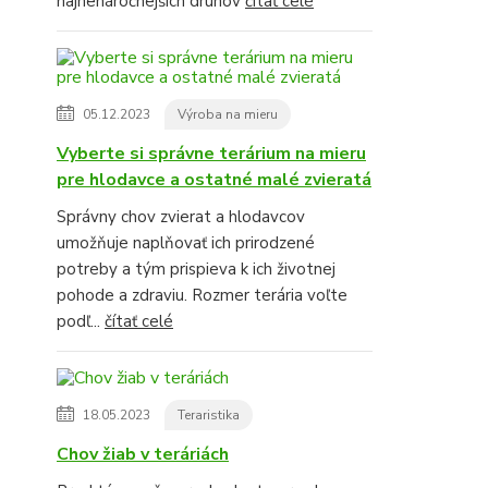
najnenáročnejších druhov
čítať celé
05.12.2023
Výroba na mieru
Vyberte si správne terárium na mieru
pre hlodavce a ostatné malé zvieratá
Správny chov zvierat a hlodavcov
umožňuje naplňovať ich prirodzené
potreby a tým prispieva k ich životnej
pohode a zdraviu. Rozmer terária voľte
podľ...
čítať celé
18.05.2023
Teraristika
Chov žiab v teráriách