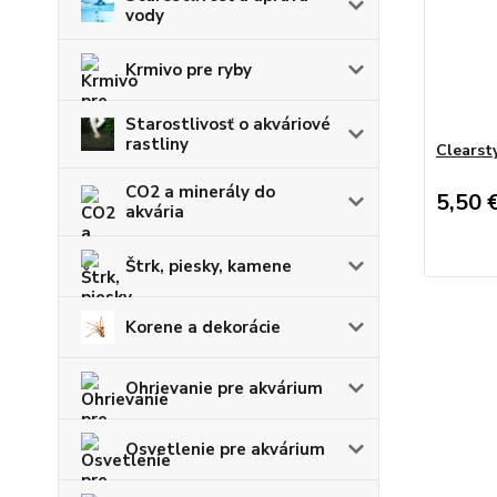
vody
Krmivo pre ryby
Starostlivosť o akváriové
rastliny
Clearst
CO2 a minerály do
5,50 
akvária
Štrk, piesky, kamene
Korene a dekorácie
Ohrievanie pre akvárium
Osvetlenie pre akvárium