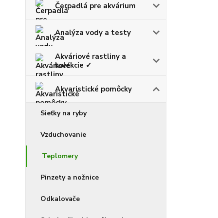
Čerpadlá pre akvárium
Analýza vody a testy
Akváriové rastliny a
kolekcie ✓
Akvaristické pomôcky
Sieťky na ryby
Vzduchovanie
Teplomery
Pinzety a nožnice
Odkalovače