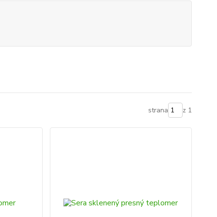
strana
z 1