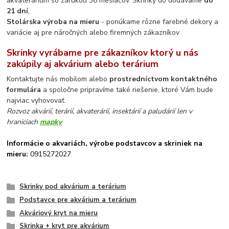
akvaterárium so zárukou 36 mesiacov. Skrinky do dodávame
do
21 dní
,
Stolárska výroba na mieru
- ponúkame rôzne farebné dekory a
variácie aj pre náročných alebo firemných zákazníkov
Skrinky vyrábame pre zákazníkov ktorý u nás
zakúpily aj akvárium alebo terárium
Kontaktujte nás mobilom alebo
prostredníctvom kontaktného
formulára
a spoločne pripravíme také riešenie, ktoré Vám bude
najviac vyhovovať.
Rozvoz akvárií, terárií, akvaterárií, insektárií a paludárií len v
hraniciach
mapky
Informácie o akvariách, výrobe podstavcov a skriniek na
mieru:
0915272027
Skrinky pod akvárium a terárium
Podstavce pre akvárium a terárium
Akváriový kryt na mieru
Skrinka + kryt pre akvárium