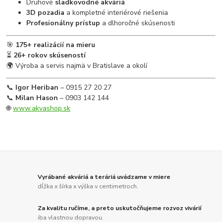
Druhové
sladkovodné akváriá
3D pozadia
a kompletné interiérové riešenia
Profesionálny prístup
a dlhoročné skúsenosti
🎯
175+ realizácií na mieru
⏳
26+ rokov skúseností
🌍 Výroba a servis najmä v Bratislave a okolí
📞
Igor Heriban
– 0915 27 20 27
📞
Milan Hason
– 0903 142 144
🌐
www.akvashop.sk
Vyrábané akváriá a teráriá uvádzame v miere
dĺžka x šírka x výška v centimetroch.
Za kvalitu ručíme, a preto uskutočňujeme rozvoz vivárií
iba vlastnou dopravou.