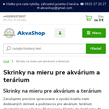
►Všetko pre vaše rybičky, záhradné jazierka či terária. ☎ 0915 27 20 27
✉ akvashop@gmail.com
0
ks
+421915272027
za
0 €
(Po-Pia, 8-16 hod.)
Menu
Hľadať
Úvod
Skrinky na mieru pre akvárium a terárium
Skrinky na mieru pre akvárium a
terárium
Skrinky na mieru pre akvárium a terárium
Zaručujeme precízne spracovanie a vysokú kvalitu nami
dodávaných skriniek a podstavcov pre akvárium, terárium,