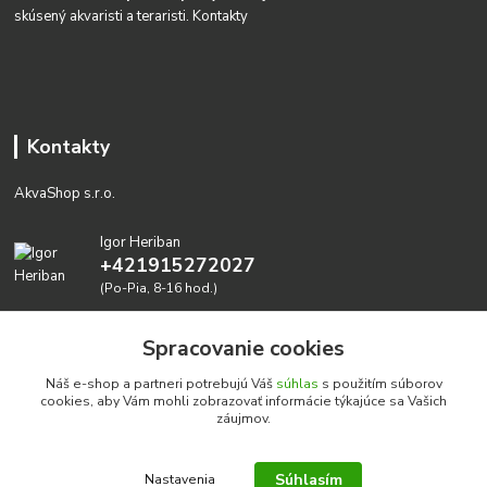
skúsený akvaristi a teraristi.
Kontakty
Kontakty
AkvaShop s.r.o.
Igor Heriban
+421915272027
(Po-Pia, 8-16 hod.)
akvashop@gmail.com
Spracovanie cookies
Náš e-shop a partneri potrebujú Váš
súhlas
s použitím súborov
cookies, aby Vám mohli zobrazovať informácie týkajúce sa Vašich
záujmov.
Súhlasím
Nastavenia
Realizujeme prírodné akvária: AkvaShop s.r.o. • IBAN: