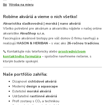
Výroba na mieru
Robíme akváriá a vieme o nich všetko!
Akvaristika sladkovodná | morská | nano akváriá
Všetko potrebné pre akvárium a akvaristiku nájdete v našej online
akvaristike
AkvaShop s.r.o.
Fascinujúce akváriové biotopy pre váš domov či firmu navrhujú a
realizujú
HASON & HERIBAN
– s viac ako
26-ročnou tradíciou
.
📞 Kontaktujte nás telefonicky alebo
prostredníctvom
kontaktného formulára
– spoločne navrhneme riešenie, s
ktorým budete spokojní.
Naše portfólio zahŕňa:
Dizajnové
cichlidové akváriá
Moderný
design a aquascape
Estetické
morské akváriá
Udržateľné
rastlinné akváriá
Profi zostavy s CO₂ a technikou