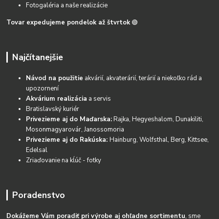
Fotogaléria a naše realizácie
Tovar expedujeme pondelok až štvrtok
🟢
Najčítanejšie
Návod na použitie
akvárií, akvaterárií, terárií a niekoľko rád a
upozornení
Akvárium realizácia
a servis
Bratislavský kuriér
Privezieme aj do Maďarska:
Rajka, Hegyeshalom, Dunakiliti,
Mosonmagyarovár, Janossomoria
Privezieme aj do Rakúska:
Hainburg, Wolfsthal, Berg, Kittsee,
Edelsal
Zriaďovanie na kĺúč - fotky
Poradenstvo
Dokážeme Vám poradiť pri výrobe aj ohľadne sortimentu
, sme