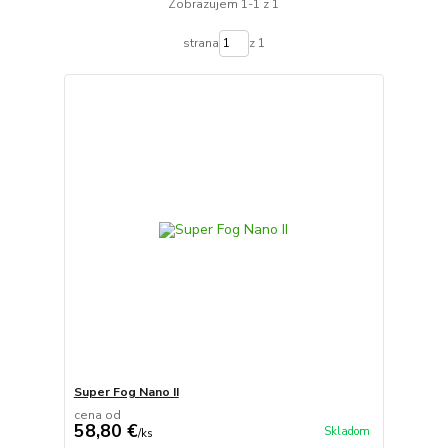
Zobrazujem 1-1 z 1
strana
z 1
Super Fog Nano II
cena od
58,80 €
Skladom
/
ks