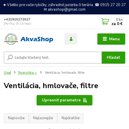
►Všetko pre vaše rybičky, záhradné jazierka či terária. ☎ 0915 27 20 27
✉ akvashop@gmail.com
0
ks
+421915272027
za
0 €
(Po-Pia, 8-16 hod.)
Menu
Hľadať
Úvod
Teraristika ✓
Ventilácia, hmlovače, filtre
Ventilácia, hmlovače, filtre
Upresniť parametre
Najnovšie
Najlacnejšie
Najdrahšie