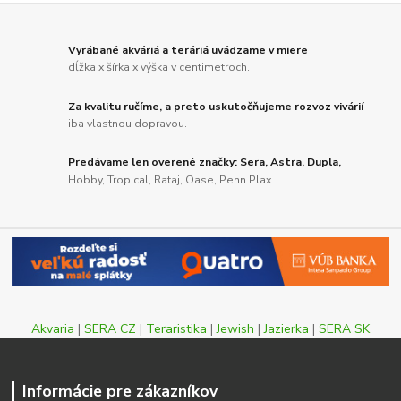
Vyrábané akváriá a teráriá uvádzame v miere
dĺžka x šírka x výška v centimetroch.
Za kvalitu ručíme, a preto uskutočňujeme rozvoz vivárií
iba vlastnou dopravou.
Predávame len overené značky: Sera, Astra, Dupla,
Hobby, Tropical, Rataj, Oase, Penn Plax...
Akvaria
|
SERA CZ
|
Teraristika
|
Jewish
|
Jazierka
|
SERA SK
Informácie pre zákazníkov