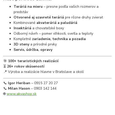
Teráriá na mieru
– presne podľa vašich rozmerov a
predstáv
Otvorené aj uzavreté teráriá
pre rôzne druhy zvierat
Kombinované
akvateráriá a paludáriá
Insektáriá
a chovateľské boxy
Odborný návrh – pomer vlhkosti, svetla a teploty
Kompletné
zariadenie, technika a pozadia
3D steny
a prírodné prvky
Servis, údržba, opravy
🎯
100+ teraristických realizácií
⏳
26+ rokov skúseností
📍 Výroba a realizácie hlavne v Bratislave a okolí
📞
Igor Heriban
– 0915 27 20 27
📞
Milan Hason
– 0903 142 144
🌐
www.akvashop.sk