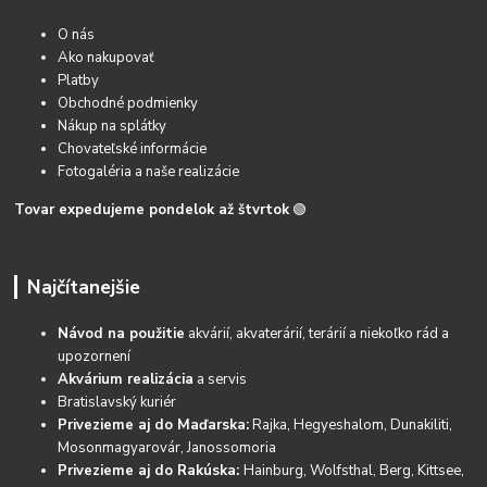
O nás
Ako nakupovať
Platby
Obchodné podmienky
Nákup na splátky
Chovateľské informácie
Fotogaléria a naše realizácie
Tovar expedujeme pondelok až štvrtok
🟢
Najčítanejšie
Návod na použitie
akvárií, akvaterárií, terárií a niekoľko rád a
upozornení
Akvárium realizácia
a servis
Bratislavský kuriér
Privezieme aj do Maďarska:
Rajka, Hegyeshalom, Dunakiliti,
Mosonmagyarovár, Janossomoria
Privezieme aj do Rakúska:
Hainburg, Wolfsthal, Berg, Kittsee,