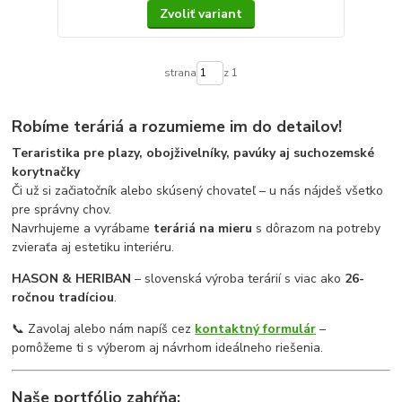
Zvoliť variant
strana
z 1
Robíme teráriá a rozumieme im do detailov!
Teraristika pre plazy, obojživelníky, pavúky aj suchozemské
korytnačky
Či už si začiatočník alebo skúsený chovateľ – u nás nájdeš všetko
pre správny chov.
Navrhujeme a vyrábame
teráriá na mieru
s dôrazom na potreby
zvieraťa aj estetiku interiéru.
HASON & HERIBAN
– slovenská výroba terárií s viac ako
26-
ročnou tradíciou
.
📞 Zavolaj alebo nám napíš cez
kontaktný formulár
–
pomôžeme ti s výberom aj návrhom ideálneho riešenia.
Naše portfólio zahŕňa: