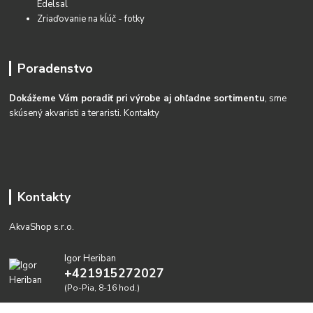
Edelsal
Zriaďovanie na kĺúč - fotky
Poradenstvo
Dokážeme Vám poradiť pri výrobe aj ohľadne sortimentu
, sme
skúsený akvaristi a teraristi.
Kontakty
Kontakty
AkvaShop s.r.o.
Igor Heriban
+421915272027
(Po-Pia, 8-16 hod.)