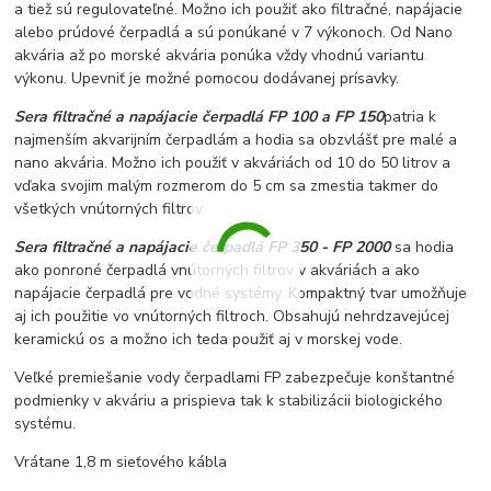
a tiež sú regulovateľné. Možno ich použiť ako filtračné, napájacie
alebo prúdové čerpadlá a sú ponúkané v 7 výkonoch. Od Nano
akvária až po morské akvária ponúka vždy vhodnú variantu
výkonu. Upevniť je možné pomocou dodávanej prísavky.
Sera filtračné a napájacie čerpadlá FP 100 a FP 150
patria k
najmenším akvarijním čerpadlám a hodia sa obzvlášť pre malé a
nano akvária. Možno ich použiť v akváriách od 10 do 50 litrov a
vďaka svojim malým rozmerom do 5 cm sa zmestia takmer do
všetkých vnútorných filtrov.
Sera filtračné a napájacie čerpadlá FP 350 - FP 2000
sa hodia
ako ponroné čerpadlá vnútorných filtrov v akváriách a ako
napájacie čerpadlá pre vodné systémy. Kompaktný tvar umožňuje
aj ich použitie vo vnútorných filtroch. Obsahujú nehrdzavejúcej
keramickú os a možno ich teda použiť aj v morskej vode.
Veľké premiešanie vody čerpadlami FP zabezpečuje konštantné
podmienky v akváriu a prispieva tak k stabilizácii biologického
systému.
Vrátane 1,8 m sieťového kábla