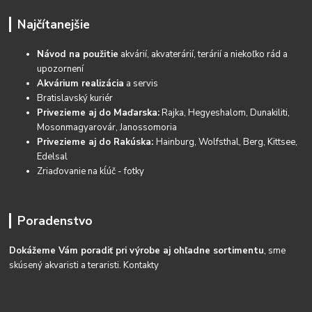
Najčítanejšie
Návod na použitie
akvárií, akvaterárií, terárií a niekoľko rád a
upozornení
Akvárium realizácia
a servis
Bratislavský kuriér
Privezieme aj do Maďarska:
Rajka, Hegyeshalom, Dunakiliti,
Mosonmagyarovár, Janossomoria
Privezieme aj do Rakúska:
Hainburg, Wolfsthal, Berg, Kittsee,
Edelsal
Zriaďovanie na kĺúč - fotky
Poradenstvo
Dokážeme Vám poradiť pri výrobe aj ohľadne sortimentu
, sme
skúsený akvaristi a teraristi.
Kontakty