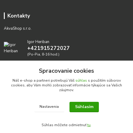
Kontakty
AkvaShop s.r.o.
Igor Heriban
+421915272027
(Po-Pia, 8-16 hod.)
akvashop@gmail.com
Spracovanie cookies
Náš e-shop a partneri potrebujú Váš
súhlas
s použitím súborov
cookies, aby Vám mohli zobrazovať informácie týkajúce sa Vašich
záujmov.
Súhlasím
Nastavenia
Realizujeme prírodné akvária: AkvaShop s.r.o. • IBAN:
SK3911000000002947087849
Súhlas môžete odmietnuť
tu
.
google-site-verification=0nmJ-HDbfWgdf7hn3NpxYEsEo-