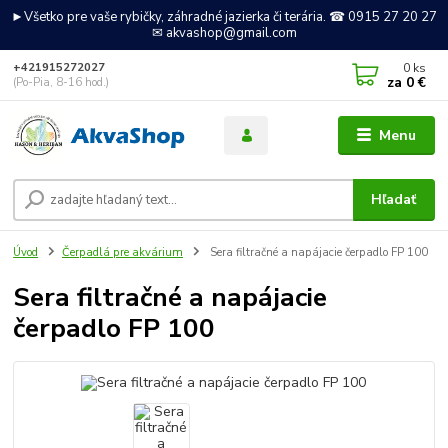
►Všetko pre vaše rybičky, záhradné jazierka či terária. ☎ 0915 27 20 27
✉ akvashop@gmail.com
0
ks
+421915272027
za
0 €
(Po-Pia, 8-16 hod.)
Menu
Hľadať
Úvod
Čerpadlá pre akvárium
Sera filtračné a napájacie čerpadlo FP 100
Sera filtračné a napájacie
čerpadlo FP 100