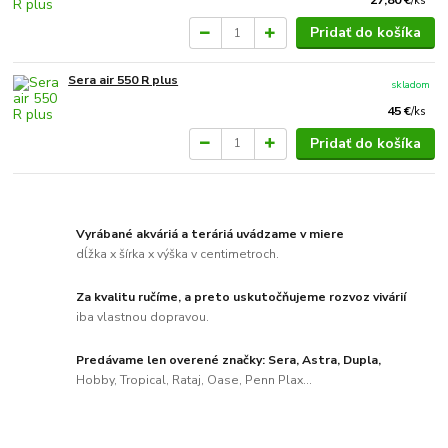
27,80 €
/
ks
Pridať do košíka
Sera air 550 R plus
skladom
45 €
/
ks
Pridať do košíka
Vyrábané akváriá a teráriá uvádzame v miere
dĺžka x šírka x výška v centimetroch.
Za kvalitu ručíme, a preto uskutočňujeme rozvoz vivárií
iba vlastnou dopravou.
Predávame len overené značky: Sera, Astra, Dupla,
Hobby, Tropical, Rataj, Oase, Penn Plax...