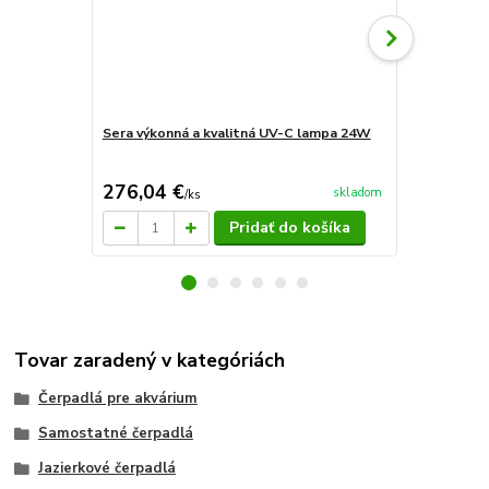
Sera výkonná a kvalitná UV-C lampa 24W
Sera výkonn
276,04 €
135,96 
skladom
/
ks
Pridať do košíka
Tovar zaradený v kategóriách
Čerpadlá pre akvárium
Samostatné čerpadlá
Jazierkové čerpadlá