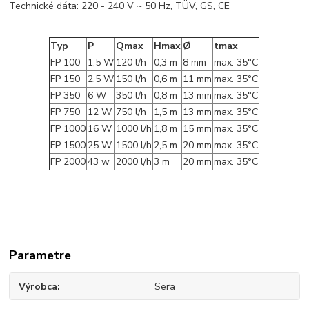
Technické dáta: 220 - 240 V ~ 50 Hz, TÜV, GS, CE
Typ
P
Qmax
Hmax
Ø
tmax
FP 100
1,5 W
120 l/h
0,3 m
8 mm
max. 35°C
FP 150
2,5 W
150 l/h
0,6 m
11 mm
max. 35°C
FP 350
6 W
350 l/h
0,8 m
13 mm
max. 35°C
FP 750
12 W
750 l/h
1,5 m
13 mm
max. 35°C
FP 1000
16 W
1000 l/h
1,8 m
15 mm
max. 35°C
FP 1500
25 W
1500 l/h
2,5 m
20 mm
max. 35°C
FP 2000
43 w
2000 l/h
3 m
20 mm
max. 35°C
Parametre
Výrobca
Sera