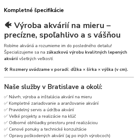
Kompletné špecifikácie
🐠 Výroba akvárií na mieru –
precízne, spoľahlivo a s vášňou
Robíme akváriá a rozumieme im do posledného detailu!
Špecializujeme sa na
zákazkovú výrobu kvalitných lepených
akvárií
všetkých veľkostí.
🛠
Rozmery uvádzame v poradí: dĺžka × šírka × výška (v cm).
Naše služby v Bratislave a okolí:
✅ Návrh, výroba a inštalácia akvárií na mieru
✅ Kompletné zariaďovanie a aranžovanie akvárií
✅ Pravidelný servis a údržba akvárií
✅ Veľké projekty a realizácie na kľúč
✅ Odborné obhliadky priestoru pred realizáciou
✅ Cenové ponuky a technické konzultácie
✅ Opravy poškodených akvárií (aj po iných výrobcoch)