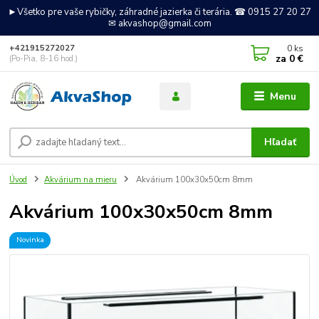
►Všetko pre vaše rybičky, záhradné jazierka či terária. ☎ 0915 27 20 27
✉ akvashop@gmail.com
0
ks
+421915272027
za
0 €
(Po-Pia, 8-16 hod.)
Menu
Hľadať
Úvod
Akvárium na mieru
Akvárium 100x30x50cm 8mm
Akvárium 100x30x50cm 8mm
Novinka