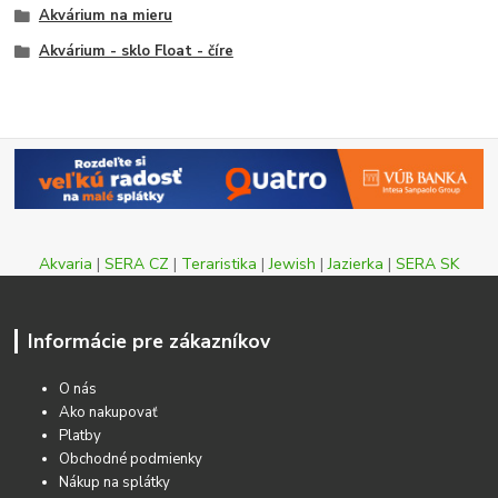
Akvárium na mieru
Akvárium - sklo Float - číre
Akvaria
|
SERA CZ
|
Teraristika
|
Jewish
|
Jazierka
|
SERA SK
Informácie pre zákazníkov
O nás
Ako nakupovať
Platby
Obchodné podmienky
Nákup na splátky