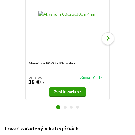
Akvárium 60x25x30cm 4mm
Akvárium 5
cena od
cena od
výroba 10 - 14
35 €
37,90 €
dní
/
ks
/
k
Zvoliť variant
Tovar zaradený v kategóriách