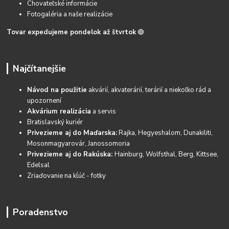
Chovateľské informácie
Fotogaléria a naše realizácie
Tovar expedujeme pondelok až štvrtok
🟢
Najčítanejšie
Návod na použitie
akvárií, akvaterárií, terárií a niekoľko rád a
upozornení
Akvárium realizácia
a servis
Bratislavský kuriér
Privezieme aj do Maďarska:
Rajka, Hegyeshalom, Dunakiliti,
Mosonmagyarovár, Janossomoria
Privezieme aj do Rakúska:
Hainburg, Wolfsthal, Berg, Kittsee,
Edelsal
Zriaďovanie na kĺúč - fotky
Poradenstvo