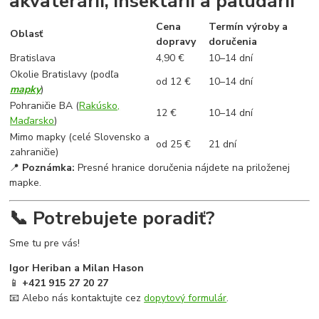
akvaterárií, insektárií a paludárií
Cena
Termín výroby a
Oblasť
dopravy
doručenia
Bratislava
4,90 €
10–14 dní
Okolie Bratislavy (podľa
od 12 €
10–14 dní
mapky
)
Pohraničie BA (
Rakúsko,
12 €
10–14 dní
Maďarsko
)
Mimo mapky (celé Slovensko a
od 25 €
21 dní
zahraničie)
📍
Poznámka:
Presné hranice doručenia nájdete na priloženej
mapke.
📞 Potrebujete poradiť?
Sme tu pre vás!
Igor Heriban a Milan Hason
📱
+421 915 27 20 27
📧 Alebo nás kontaktujte cez
dopytový formulár
.