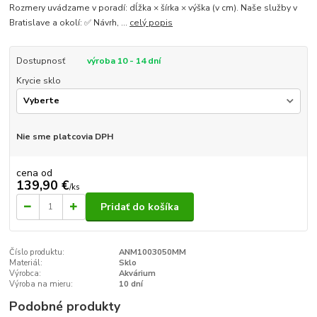
Rozmery uvádzame v poradí: dĺžka × šírka × výška (v cm). Naše služby v
Bratislave a okolí: ✅ Návrh, ...
celý popis
Dostupnosť
výroba 10 - 14 dní
Krycie sklo
Nie sme platcovia DPH
cena od
139,90 €
/
ks
Pridať do košíka
Číslo produktu:
ANM1003050MM
Materiál:
Sklo
Výrobca:
Akvárium
Výroba na mieru:
10 dní
Podobné produkty