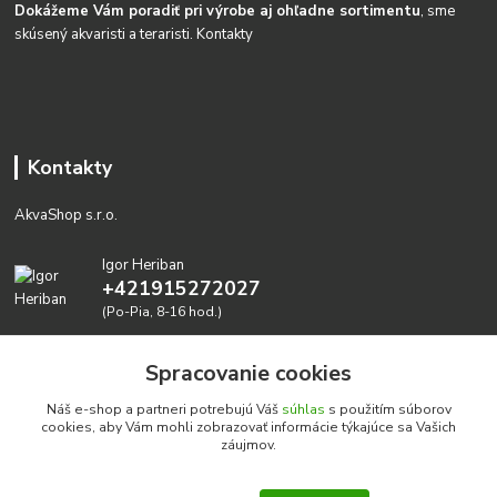
Dokážeme Vám poradiť pri výrobe aj ohľadne sortimentu
, sme
skúsený akvaristi a teraristi.
Kontakty
Kontakty
AkvaShop s.r.o.
Igor Heriban
+421915272027
(Po-Pia, 8-16 hod.)
akvashop@gmail.com
Spracovanie cookies
Náš e-shop a partneri potrebujú Váš
súhlas
s použitím súborov
cookies, aby Vám mohli zobrazovať informácie týkajúce sa Vašich
záujmov.