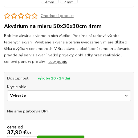
Ohodnotiť produkt
Akvárium na mieru 50x30x30cm 4mm
Robíme akvária a vieme o nich všetko! Precízna zákazková výroba
lepených akvárií. Vyrábané akváriá a teráriá uvádzame v miere dĺžka x
šírka x výška v centimetroch. V Bratislave a okolí ponúkame: zriaďovanie,
pravidelný servis akvarií, veľké projekty, obhliadky pred realizáciou,
cenové ponuky pre akv...
celý popis
Dostupnosť
výroba 10 - 14 dní
Krycie sklo
Nie sme platcovia DPH
cena od
37,90 €
/
ks