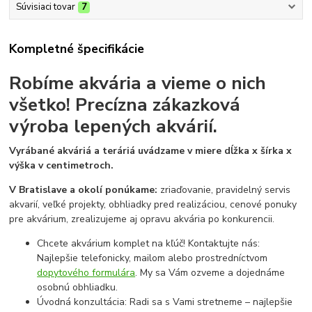
Súvisiaci tovar
7
Kompletné špecifikácie
Robíme akvária a vieme o nich
všetko!
Precízna zákazková
výroba lepených akvárií.
Vyrábané akváriá a teráriá uvádzame v miere dĺžka x šírka x
výška v centimetroch.
V Bratislave a okolí ponúkame:
zriaďovanie, pravidelný servis
akvarií, veľké projekty, obhliadky pred realizáciou, cenové ponuky
pre akvárium, zrealizujeme aj opravu akvária po konkurencii.
Chcete akvárium komplet na kľúč! Kontaktujte nás:
Najlepšie telefonicky, mailom alebo prostredníctvom
dopytového formulára
. My sa Vám ozveme a dojednáme
osobnú obhliadku.
Úvodná konzultácia: Radi sa s Vami stretneme – najlepšie