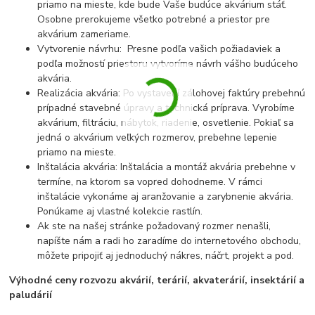
priamo na mieste, kde bude Vaše budúce akvárium stáť.
Osobne prerokujeme všetko potrebné a priestor pre
akvárium zameriame.
Vytvorenie návrhu: Presne podľa vašich požiadaviek a
podľa možností priestoru vytvoríme návrh vášho budúceho
akvária.
Realizácia akvária: Po vystavení zálohovej faktúry prebehnú
prípadné stavebné úpravy a technická príprava. Vyrobíme
akvárium, filtráciu, nábytok, riadenie, osvetlenie. Pokiaľ sa
jedná o akvárium veľkých rozmerov, prebehne lepenie
priamo na mieste.
Inštalácia akvária: Inštalácia a montáž akvária prebehne v
termíne, na ktorom sa vopred dohodneme. V rámci
inštalácie vykonáme aj aranžovanie a zarybnenie akvária.
Ponúkame aj vlastné kolekcie rastlín.
Ak ste na našej stránke požadovaný rozmer nenašli,
napíšte nám a radi ho zaradíme do internetového obchodu,
môžete pripojiť aj jednoduchý nákres, náčrt, projekt a pod.
Výhodné ceny rozvozu akvárií, terárií, akvaterárií, insektárií a
paludárií