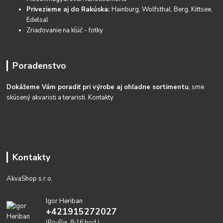
Privezieme aj do Rakúska:
Hainburg, Wolfsthal, Berg, Kittsee,
Edelsal
Zriaďovanie na kĺúč - fotky
Poradenstvo
Dokážeme Vám poradiť pri výrobe aj ohľadne sortimentu
, sme
skúsený akvaristi a teraristi.
Kontakty
Kontakty
AkvaShop s.r.o.
Igor Heriban
+421915272027
(Po-Pia, 8-16 hod.)