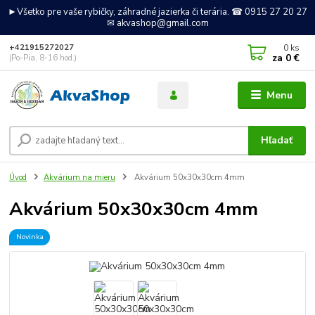
►Všetko pre vaše rybičky, záhradné jazierka či terária. ☎ 0915 27 20 27
✉ akvashop@gmail.com
0
ks
+421915272027
za
0 €
(Po-Pia, 8-16 hod.)
Menu
Hľadať
Úvod
Akvárium na mieru
Akvárium 50x30x30cm 4mm
Akvárium 50x30x30cm 4mm
Novinka