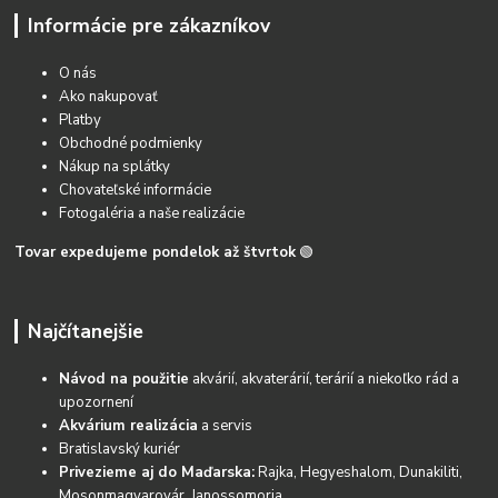
Informácie pre zákazníkov
O nás
Ako nakupovať
Platby
Obchodné podmienky
Nákup na splátky
Chovateľské informácie
Fotogaléria a naše realizácie
Tovar expedujeme pondelok až štvrtok
🟢
Najčítanejšie
Návod na použitie
akvárií, akvaterárií, terárií a niekoľko rád a
upozornení
Akvárium realizácia
a servis
Bratislavský kuriér
Privezieme aj do Maďarska:
Rajka, Hegyeshalom, Dunakiliti,
Mosonmagyarovár, Janossomoria