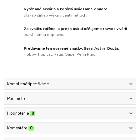
Vyrábané akváriá a teráriá uvádzame v miere
dĺžka x šírka x výška v centimetroch.
Za kvalitu ručíme, a preto uskutočňujeme rozvoz vivárií
iba vlastnou dopravou.
Predávame len overené značky: Sera, Astra, Dupla,
Hobby, Tropical, Rataj, Oase, Penn Plax...
Kompletné špecifikácie
Parametre
Hodnotenie
0
Komentáre
0