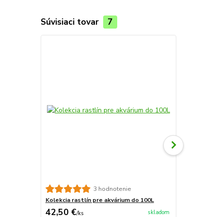
Súvisiaci tovar
7
TOP produkt
3 hodnotenie
Kolekcia rastlín pre akvárium do 100L
Kolekcia ras
42,50 €
75 €
skladom
/
ks
/
ks