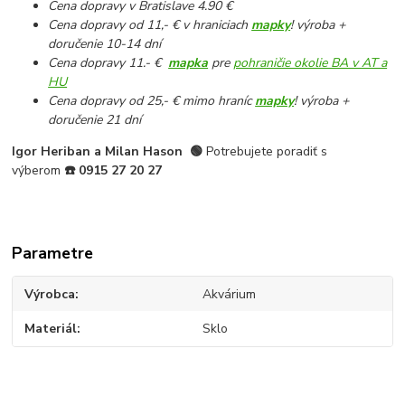
Cena dopravy v Bratislave 4.90 €
Cena dopravy od 11,- € v hraniciach
mapky
! výroba +
doručenie 10-14 dní
Cena dopravy 11.- €
mapka
pre
pohraničie okolie BA v AT a
HU
Cena dopravy od 25,- € mimo hraníc
mapky
! výroba +
doručenie 21 dní
Igor Heriban a Milan Hason
🟢
Potrebujete poradiť s
výberom
☎️
0915 27 20 27
Parametre
Výrobca
Akvárium
Materiál
Sklo