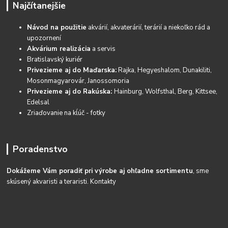
Najčítanejšie
Návod na použitie
akvárií, akvaterárií, terárií a niekoľko rád a
upozornení
Akvárium realizácia
a servis
Bratislavský kuriér
Privezieme aj do Maďarska:
Rajka, Hegyeshalom, Dunakiliti,
Mosonmagyarovár, Janossomoria
Privezieme aj do Rakúska:
Hainburg, Wolfsthal, Berg, Kittsee,
Edelsal
Zriaďovanie na kĺúč - fotky
Poradenstvo
Dokážeme Vám poradiť pri výrobe aj ohľadne sortimentu
, sme
skúsený akvaristi a teraristi.
Kontakty