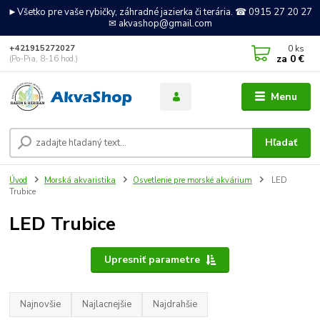
►Všetko pre vaše rybičky, záhradné jazierka či terária. ☎ 0915 27 20 27
✉ akvashop@gmail.com
0
ks
+421915272027
za
0 €
(Po-Pia, 8-16 hod.)
Menu
Hľadať
Úvod
Morská akvaristika
Osvetlenie pre morské akvárium
LED
Trubice
LED Trubice
Upresniť parametre
Najnovšie
Najlacnejšie
Najdrahšie