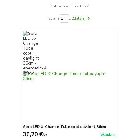
Zobrazujem 1-20 z 27
strana
z 2
ďalšie
Sera LED X-Change Tube cool daylight 36cm
30,20 €
Skladom
/
ks