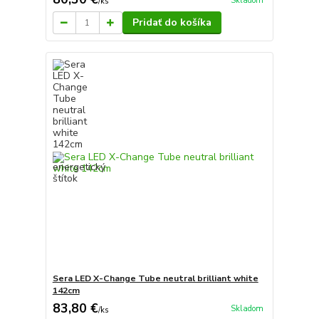
Skladom
/
ks
Pridať do košíka
Sera LED X-Change Tube neutral brilliant white
142cm
83,80 €
Skladom
/
ks