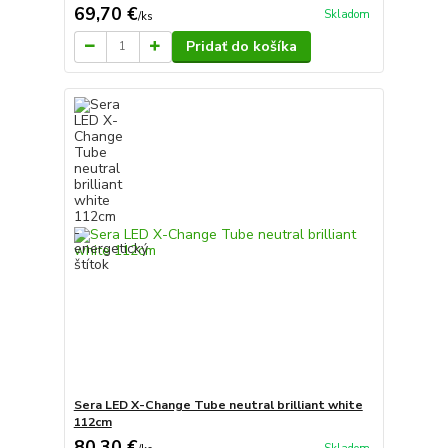
69,70 €
Skladom
/
ks
Pridať do košíka
Sera LED X-Change Tube neutral brilliant white
112cm
80,30 €