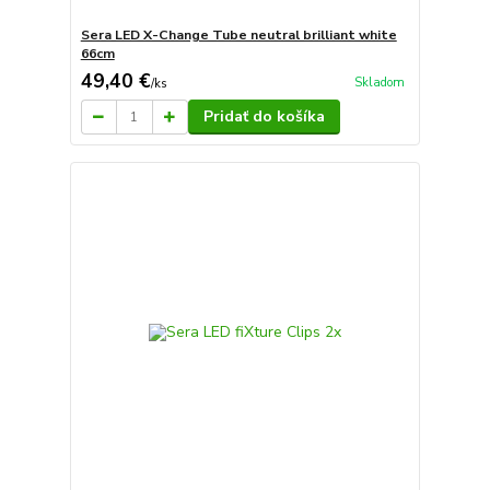
Sera LED X-Change Tube neutral brilliant white
66cm
49,40 €
Skladom
/
ks
Pridať do košíka