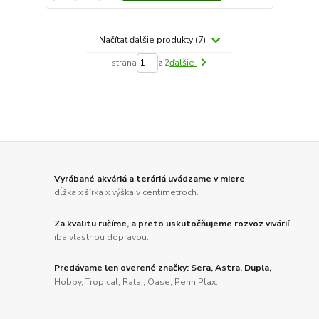
Načítať ďalšie produkty (7)
strana
z 2
ďalšie
Vyrábané akváriá a teráriá uvádzame v miere
dĺžka x šírka x výška v centimetroch.
Za kvalitu ručíme, a preto uskutočňujeme rozvoz vivárií
iba vlastnou dopravou.
Predávame len overené značky: Sera, Astra, Dupla,
Hobby, Tropical, Rataj, Oase, Penn Plax...