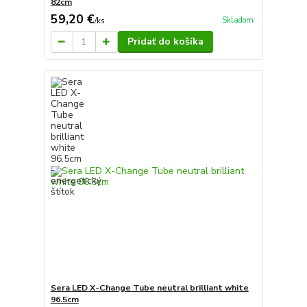
82cm
59,20 €
Skladom
/
ks
Pridať do košíka
Sera LED X-Change Tube neutral brilliant white
96.5cm