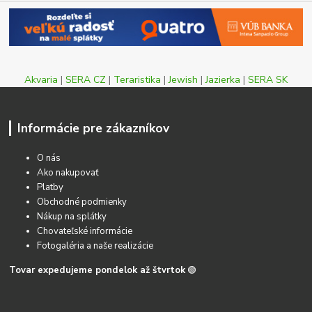
Akvaria
|
SERA CZ
|
Teraristika
|
Jewish
|
Jazierka
|
SERA SK
Informácie pre zákazníkov
O nás
Ako nakupovať
Platby
Obchodné podmienky
Nákup na splátky
Chovateľské informácie
Fotogaléria a naše realizácie
Tovar expedujeme pondelok až štvrtok
🟢