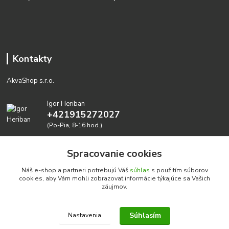
Kontakty
AkvaShop s.r.o.
Igor Heriban
+421915272027
(Po-Pia, 8-16 hod.)
akvashop@gmail.com
Spracovanie cookies
Náš e-shop a partneri potrebujú Váš
súhlas
s použitím súborov
cookies, aby Vám mohli zobrazovať informácie týkajúce sa Vašich
záujmov.
Súhlasím
Nastavenia
Realizujeme prírodné akvária: AkvaShop s.r.o. • IBAN:
SK3911000000002947087849