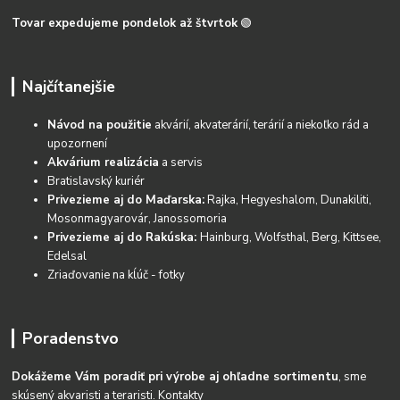
Tovar expedujeme pondelok až štvrtok
🟢
Najčítanejšie
Návod na použitie
akvárií, akvaterárií, terárií a niekoľko rád a
upozornení
Akvárium realizácia
a servis
Bratislavský kuriér
Privezieme aj do Maďarska:
Rajka, Hegyeshalom, Dunakiliti,
Mosonmagyarovár, Janossomoria
Privezieme aj do Rakúska:
Hainburg, Wolfsthal, Berg, Kittsee,
Edelsal
Zriaďovanie na kĺúč - fotky
Poradenstvo
Dokážeme Vám poradiť pri výrobe aj ohľadne sortimentu
, sme
skúsený akvaristi a teraristi.
Kontakty