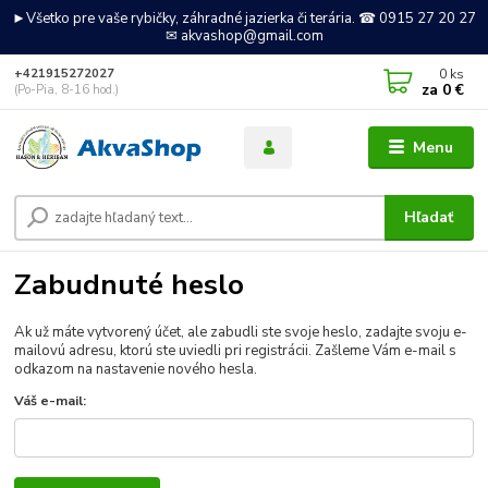
►Všetko pre vaše rybičky, záhradné jazierka či terária. ☎ 0915 27 20 27
✉ akvashop@gmail.com
0
ks
+421915272027
za
0 €
(Po-Pia, 8-16 hod.)
Menu
Hľadať
Zabudnuté heslo
Ak už máte vytvorený účet, ale zabudli ste svoje heslo, zadajte svoju e-
mailovú adresu, ktorú ste uviedli pri registrácii. Zašleme Vám e-mail s
odkazom na nastavenie nového hesla.
Váš e-mail: