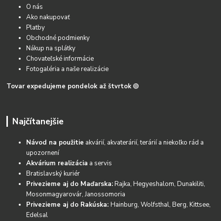
O nás
Ako nakupovať
Platby
Obchodné podmienky
Nákup na splátky
Chovateľské informácie
Fotogaléria a naše realizácie
Tovar expedujeme pondelok až štvrtok
🟢
Najčítanejšie
Návod na použitie
akvárií, akvaterárií, terárií a niekoľko rád a
upozornení
Akvárium realizácia
a servis
Bratislavský kuriér
Privezieme aj do Maďarska:
Rajka, Hegyeshalom, Dunakiliti,
Mosonmagyarovár, Janossomoria
Privezieme aj do Rakúska:
Hainburg, Wolfsthal, Berg, Kittsee,
Edelsal