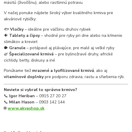
mäsitú (živočíšnu), alebo rastlinnú potravu.
V našej ponuke nájdete široký výber kvalitného krmiva pre
akváriové rybičky:
🐟
Vločky
– ideálne pre väčšinu druhov rybiek
🐠
Tablety a čipsy
– vhodné pre ryby pri dne alebo na kŕmenie
slimákov a kreviet
🐡
Granule
– potápavé aj plávajúce, pre malé aj veľké ryby
🌿
Špecializované krmivá
– pre bylinožravé druhy, africké
cichlidy, betty, diskusy a iné
Ponúkame tiež
mrazené a lyofilizované krmivá
, ako aj
vitamínové doplnky
pre podporu zdravia, rastu a sfarbenia rýb.
Neviete si vybrať to správne krmivo?
📞
Igor Heriban
– 0915 27 20 27
📞
Milan Hason
– 0903 142 144
🌐
www.akvashop.sk