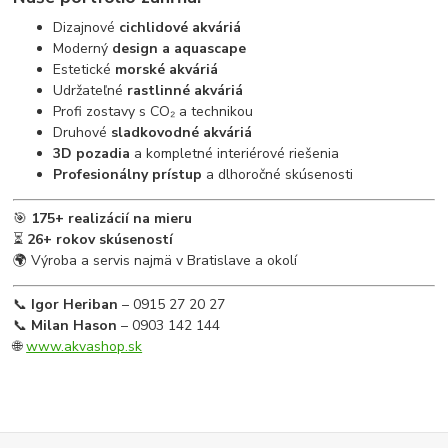
Dizajnové
cichlidové akváriá
Moderný
design a aquascape
Estetické
morské akváriá
Udržateľné
rastlinné akváriá
Profi zostavy s CO₂ a technikou
Druhové
sladkovodné akváriá
3D pozadia
a kompletné interiérové riešenia
Profesionálny prístup
a dlhoročné skúsenosti
🎯
175+ realizácií na mieru
⏳
26+ rokov skúseností
🌍 Výroba a servis najmä v Bratislave a okolí
📞
Igor Heriban
– 0915 27 20 27
📞
Milan Hason
– 0903 142 144
🌐
www.akvashop.sk