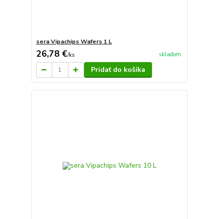
sera Vipachips Wafers 1 L
26,78 €
skladom
/
ks
Pridať do košíka