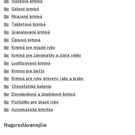
Vločkové krmivá
Gélové krmivá
Mrazené krmivá
Tabletové krmivá
Granulované krmivá
Čipsové krmivá
Krmivá pre mladé ryby
Krmivá pre závojnatky a zlaté rybky
Lyofilizované krmivá
Krmivo pre betty
Krmivá pre ryby, krevety, raky a kraby
Chovateľské balenia
Dovolenkové a doplnkové krmivá
Pochúťky pre dravé ryby
Automatické kŕmitka
Najpredávanejšie