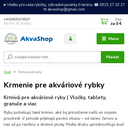
►Všetko pre vaše rybičky, záhradné jazierka či terária. ☎ 0915 27 20 27
✉ akvashop@gmail.com
0
ks
+421915272027
za
0 €
(Po-Pia, 8-16 hod.)
Menu
Hľadať
Úvod
Krmivo pre ryby
Krmenie pre akváriové rybky
Krmivá pre akváriové ryby | Vločky, tablety,
granule a viac
Ryby potrebujú také krmivo, aké by prirodzene našli vo svojom
prostredí. V prírode prijímajú pestrú stravu – od lariev, červov a
rias až po rastliny a drobné plody. Podľa druhu uprednostňujú buď