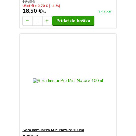
19,20 €
Ušetríte 0,70 €
(- 4 %)
18,50 €
skladom
/
ks
Pridať do košíka
Sera ImmunPro Mini Nature 100ml