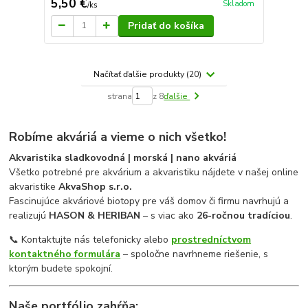
5,50 €
Skladom
/
ks
Pridať do košíka
Načítať ďalšie produkty (20)
strana
z 8
ďalšie
Robíme akváriá a vieme o nich všetko!
Akvaristika sladkovodná | morská | nano akváriá
Všetko potrebné pre akvárium a akvaristiku nájdete v našej online
akvaristike
AkvaShop s.r.o.
Fascinujúce akváriové biotopy pre váš domov či firmu navrhujú a
realizujú
HASON & HERIBAN
– s viac ako
26-ročnou tradíciou
.
📞 Kontaktujte nás telefonicky alebo
prostredníctvom
kontaktného formulára
– spoločne navrhneme riešenie, s
ktorým budete spokojní.
Naše portfólio zahŕňa: