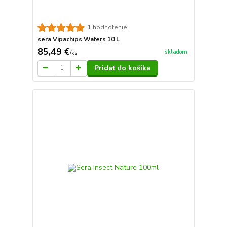
1 hodnotenie
sera Vipachips Wafers 10 L
85,49 €
skladom
/
ks
Pridať do košíka