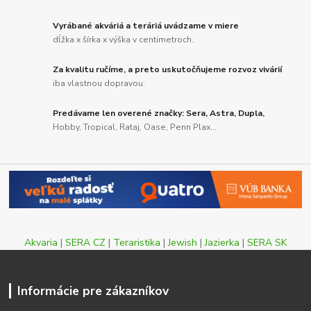
Vyrábané akváriá a teráriá uvádzame v miere
dĺžka x šírka x výška v centimetroch.
Za kvalitu ručíme, a preto uskutočňujeme rozvoz vivárií
iba vlastnou dopravou.
Predávame len overené značky: Sera, Astra, Dupla,
Hobby, Tropical, Rataj, Oase, Penn Plax...
Akvaria
|
SERA CZ
|
Teraristika
|
Jewish
|
Jazierka
|
SERA SK
Informácie pre zákazníkov