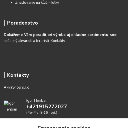
Zriaďovanie na kĺúč - fotky
Poradenstvo
Dokážeme Vám poradiť pri výrobe aj ohľadne sortimentu
, sme
skúsený akvaristi a teraristi.
Kontakty
Kontakty
AkvaShop s.r.o.
Igor Heriban
+421915272027
(Po-Pia, 8-16 hod.)
akvashop@gmail.com