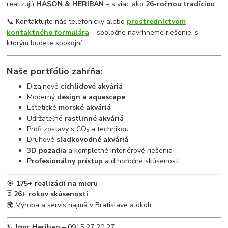
realizujú
HASON & HERIBAN
– s viac ako
26-ročnou tradíciou
.
📞 Kontaktujte nás telefonicky alebo
prostredníctvom
kontaktného formulára
– spoločne navrhneme riešenie, s
ktorým budete spokojní.
Naše portfólio zahŕňa:
Dizajnové
cichlidové akváriá
Moderný
design a aquascape
Estetické
morské akváriá
Udržateľné
rastlinné akváriá
Profi zostavy s CO₂ a technikou
Druhové
sladkovodné akváriá
3D pozadia
a kompletné interiérové riešenia
Profesionálny prístup
a dlhoročné skúsenosti
🎯
175+ realizácií na mieru
⏳
26+ rokov skúseností
🌍 Výroba a servis najmä v Bratislave a okolí
📞
Igor Heriban
– 0915 27 20 27