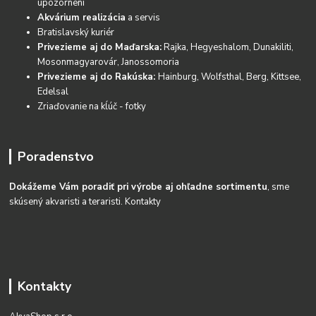
upozornení
Akvárium realizácia
a servis
Bratislavský kuriér
Privezieme aj do Maďarska:
Rajka, Hegyeshalom, Dunakiliti,
Mosonmagyarovár, Janossomoria
Privezieme aj do Rakúska:
Hainburg, Wolfsthal, Berg, Kittsee,
Edelsal
Zriaďovanie na kĺúč - fotky
Poradenstvo
Dokážeme Vám poradiť pri výrobe aj ohľadne sortimentu
, sme
skúsený akvaristi a teraristi.
Kontakty
Kontakty