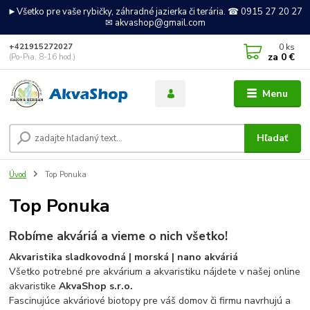
►Všetko pre vaše rybičky, záhradné jazierka či terária. ☎ 0915 27 20 27
✉ akvashop@gmail.com
0
ks
+421915272027
za
0 €
(Po-Pia, 8-16 hod.)
Menu
Hľadať
Úvod
Top Ponuka
Top Ponuka
Robíme akváriá a vieme o nich všetko!
Akvaristika sladkovodná | morská | nano akváriá
Všetko potrebné pre akvárium a akvaristiku nájdete v našej online
akvaristike
AkvaShop s.r.o.
Fascinujúce akváriové biotopy pre váš domov či firmu navrhujú a