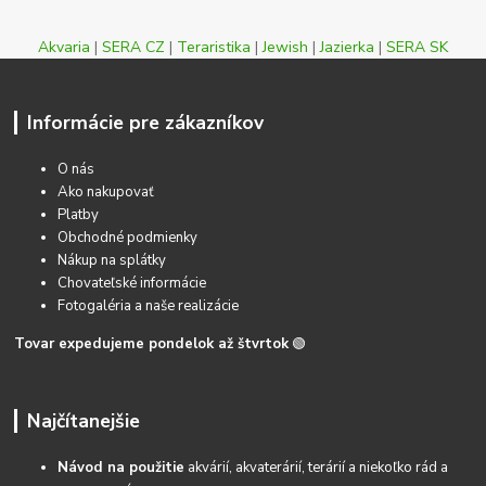
Akvaria
|
SERA CZ
|
Teraristika
|
Jewish
|
Jazierka
|
SERA SK
Informácie pre zákazníkov
O nás
Ako nakupovať
Platby
Obchodné podmienky
Nákup na splátky
Chovateľské informácie
Fotogaléria a naše realizácie
Tovar expedujeme pondelok až štvrtok
🟢
Najčítanejšie
Návod na použitie
akvárií, akvaterárií, terárií a niekoľko rád a