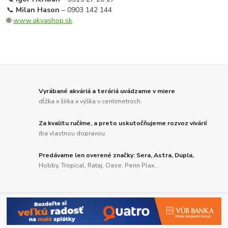
📞
Milan Hason
– 0903 142 144
🌐
www.akvashop.sk
Vyrábané akváriá a teráriá uvádzame v miere
dĺžka x šírka x výška v centimetroch.
Za kvalitu ručíme, a preto uskutočňujeme rozvoz vivárií
iba vlastnou dopravou.
Predávame len overené značky: Sera, Astra, Dupla,
Hobby, Tropical, Rataj, Oase, Penn Plax...