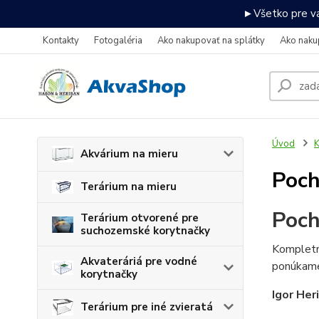
►Všetko pre va
Kontakty
Fotogaléria
Ako nakupovať na splátky
Ako naku
Úvod
K
Akvárium na mieru
Poch
Terárium na mieru
Poch
Terárium otvorené pre
suchozemské korytnačky
Kompletné
Akvateráriá pre vodné
ponúkame 
korytnačky
Igor Her
Terárium pre iné zvieratá