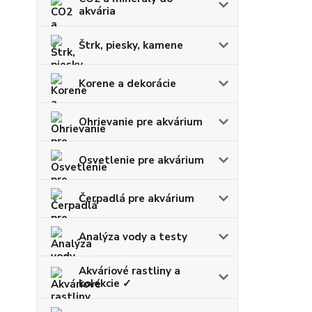
akvária
Štrk, piesky, kamene
Korene a dekorácie
Ohrievanie pre akvárium
Osvetlenie pre akvárium
Čerpadlá pre akvárium
Analýza vody a testy
Akváriové rastliny a
kolekcie ✓