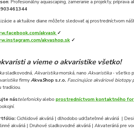
ason
: Profesionálny aquascaping, zameranie a projekty, príprava ak
1903461344
izácie a aktuálne diane môžete sledovať aj prostredníctvom ná
w.facebook.com/akvask
✓
w.instagram.com/akvashop.sk
✓
kvaristi a vieme o akvaristike všetko
!
ka
sladkovodná,
Akvaristika
morská, nano
Akvaristika
- všetko 
varistike
firmy
A
kva
S
hop s.r.o.
Fascinujúce akváriové biotopy 
 tradíciou.
ujte nás
telefonicky
alebo
prostredníctvom kontaktného fo
okojní.
tfólio:
Cichlidové akváriá | dlhodobo udržateľnné akváriá | Des
tlinné akváriá | Druhové sladkovodné akváriá | Akvateráriá pre v