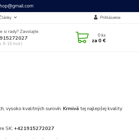
ashop@gmail.com
Články
Prihlásenie
e si rady? Zavolajte.
0
ks
915272027
za
0 €
a, 8-16 hod.)
h, vysoko kvalitných surovín.
Krmivá
tej najlepšej kvality
pre SK:
+421915272027