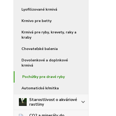
Lyofilizované krmivá
Krmivo pre betty
Krmivá pre ryby, krevety, raky a
kraby
Chovateľské balenia
Dovolenkové a doplnkové
krmivá
Pochúťky pre dravé ryby
Automatické kŕmitka
Starostlivosť o akváriové
rastliny
CO2 a minerály do