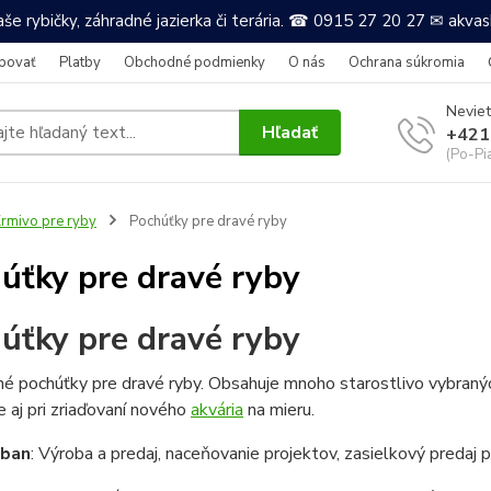
še rybičky, záhradné jazierka či terária. ☎ 0915 27 20 27 ✉ akv
povať
Platby
Obchodné podmienky
O nás
Ochrana súkromia
Neviet
Hľadať
+421
(Po-Pi
rmivo pre ryby
Pochúťky pre dravé ryby
úťky pre dravé ryby
úťky pre dravé ryby
 pochúťky pre dravé ryby. Obsahuje mnoho starostlivo vybranýc
aj pri zriaďovaní nového
akvária
na mieru.
iban
: Výroba a predaj, naceňovanie projektov, zasielkový predaj 