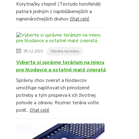
Korytnačky stepné (Testudo horsfieldii)
patria k jedným z najobľúbenejších a
najnenáročnejších druhov
čítať celé
05.12.2023
Výroba na mieru
Vyberte si správne terárium na mieru
pre hlodavce a ostatné malé zvieratá
Správny chov zvierat a hlodavcov
umožňuje naplňovať ich prirodzené
potreby a tým prispieva k ich životnej
pohode a zdraviu. Rozmer terária voľte
podľ...
čítať celé