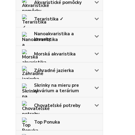
Akvaristické pomôcky
Teraristika ✓
Nanoakvaristika a
krevety
Morská akvaristika
Záhradné jazierka
Skrinky na mieru pre
akvárium a terárium
Chovateľské potreby
Top Ponuka