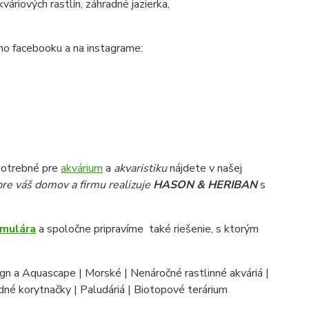
váriových rastlín, záhradné jazierka,
šho facebooku a na instagrame:
potrebné pre
akvárium
a
akvaristiku
nájdete v našej
pre váš domov a firmu realizuje
HASON & HERIBAN
s
rmulára
a spoločne pripravíme také riešenie, s ktorým
ign a Aquascape | Morské | Nenáročné rastlinné akváriá |
odné korytnačky | Paludáriá | Biotopové terárium