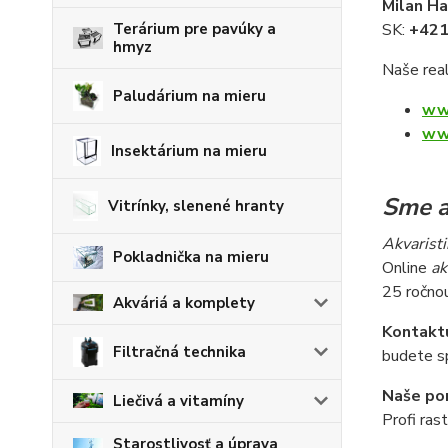
Milan H
Terárium pre pavúky a
SK:
+42
hmyz
Naše real
Paludárium na mieru
ww
ww
Insektárium na mieru
Sme a
Vitrínky, slenené hranty
Akvaristi
Pokladnička na mieru
Online
ak
25 ročnou
Akváriá a komplety
Kontakt
Filtračná technika
budete sp
Naše por
Liečivá a vitamíny
Profi ras
Starostlivosť a úprava