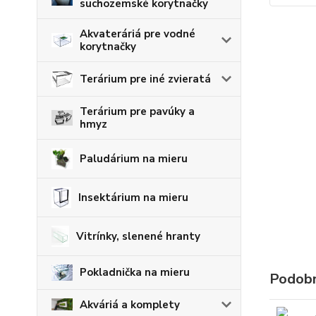
suchozemské korytnačky
Akvateráriá pre vodné
korytnačky
Terárium pre iné zvieratá
Terárium pre pavúky a
hmyz
Paludárium na mieru
Insektárium na mieru
Vitrínky, slenené hranty
Pokladnička na mieru
Podobn
Akváriá a komplety