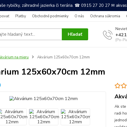
še rybičky, záhradné jazierka či terária. ☎ 0915 27 20 27 ✉ akv
povať
Platby
Obchodné podmienky
O nás
Ochrana súkromia
Neviet
Hľadať
+421
(Po-Pi
kvárium na mieru
Akvárium 125x60x70cm 12mm
árium 125x60x70cm 12mm
Akvá
Ak ste
radi h
jednod
uvádza