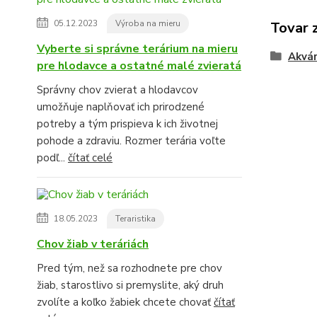
05.12.2023
Výroba na mieru
Tovar 
Vyberte si správne terárium na mieru
Akvár
pre hlodavce a ostatné malé zvieratá
Správny chov zvierat a hlodavcov
umožňuje naplňovať ich prirodzené
potreby a tým prispieva k ich životnej
pohode a zdraviu. Rozmer terária voľte
podľ...
čítať celé
18.05.2023
Teraristika
Chov žiab v teráriách
Pred tým, než sa rozhodnete pre chov
žiab, starostlivo si premyslite, aký druh
zvolíte a koľko žabiek chcete chovať
čítať