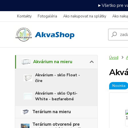
►Všetko pre va
Kontakty
Fotogaléria
Ako nakupovať na splátky
Ako naku
Úvod
A
Akvárium na mieru
Akv
Akvárium - sklo Float -
číre
Novinka
Akvárium - sklo Opti-
White - bezfarebné
Terárium na mieru
Terárium otvorené pre