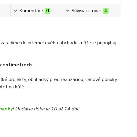
Komentáre
0
Súvisiaci tovar
4
 zaradíme do internetového obchodu, môžete pripojiť aj
v centimetroch.
veľké projekty, obhliadky pred realizáciou, cenové ponuky
let na kľúč!
mapky
! Dodacia doba je 10 až 14 dní.