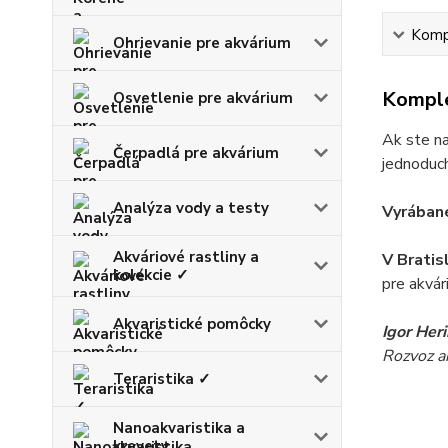
Kompl
Ohrievanie pre akvárium
Komple
Osvetlenie pre akvárium
Ak ste na
Čerpadlá pre akvárium
jednoduch
Analýza vody a testy
Vyrábané
Akváriové rastliny a
V Bratis
kolekcie ✓
pre akvár
Akvaristické pomôcky
Igor Her
Rozvoz akv
Teraristika ✓
Nanoakvaristika a
krevety