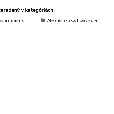
zaradený v kategóriách
ium na mieru
Akvárium - sklo Float - číre