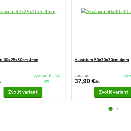
um 60x25x30cm 4mm
Akvárium 50x30x30cm 4mm
cena od
výroba 10 - 14
výr
37,90 €
dní
s
/
ks
Zvoliť variant
Zvoliť variant