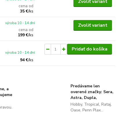
Zvoliť variant
cena od
35 €
/
ks
výroba 10 - 14 dní
Zvoliť variant
cena od
199 €
/
ks
Pridať do košíka
výroba 10 - 14 dní
94 €
/
ks
Predávame len
me, a
overené značky: Sera,
ňujeme
Astra, Dupla,
Hobby, Tropical, Rataj,
pravou.
Oase, Penn Plax...