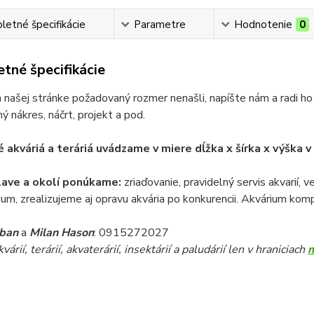
etné špecifikácie
Parametre
Hodnotenie
0
tné špecifikácie
 našej stránke požadovaný rozmer nenašli, napíšte nám a radi ho
ý nákres, náčrt, projekt a pod.
 akváriá a teráriá uvádzame v miere dĺžka x šírka x výška 
lave a okolí ponúkame:
zriaďovanie, pravidelný servis akvarií, 
ium, zrealizujeme aj opravu akvária po konkurencii. Akvárium komp
iban
a
Milan Hason
: 0915272027
árií, terárií, akvaterárií, insektárií a paludárií len v hraniciach