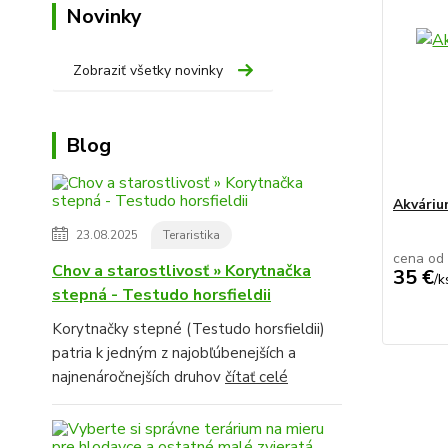
Novinky
Zobraziť všetky novinky
Blog
Akvári
23.08.2025
Teraristika
cena od
Chov a starostlivosť » Korytnačka
35 €
/
k
stepná - Testudo horsfieldii
Korytnačky stepné (Testudo horsfieldii)
patria k jedným z najobľúbenejších a
najnenáročnejších druhov
čítať celé