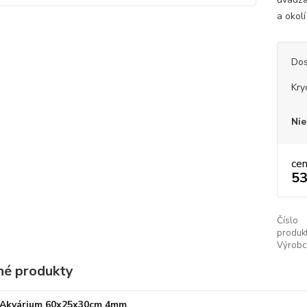
a okolí
Dos
Kry
Nie
ce
53
Číslo
produkt
Výrobc
é produkty
Akvárium 60x25x30cm 4mm