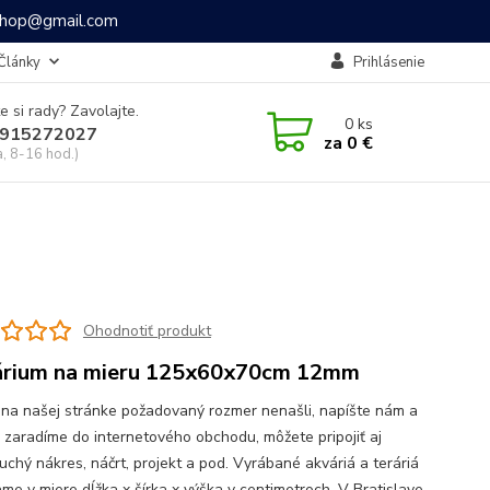
ashop@gmail.com
Články
Prihlásenie
e si rady? Zavolajte.
0
ks
915272027
za
0 €
a, 8-16 hod.)
Ohodnotiť produkt
rium na mieru 125x60x70cm 12mm
 na našej stránke požadovaný rozmer nenašli, napíšte nám a
o zaradíme do internetového obchodu, môžete pripojiť aj
uchý nákres, náčrt, projekt a pod. Vyrábané akváriá a teráriá
me v miere dĺžka x šírka x výška v centimetroch. V Bratislave