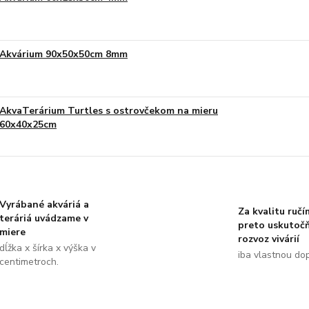
Akvárium 90x50x50cm 8mm
AkvaTerárium Turtles s ostrovčekom na mieru
60x40x25cm
Vyrábané akváriá a
Za kvalitu ručí
teráriá uvádzame v
preto uskutoč
miere
rozvoz vivárií
dĺžka x šírka x výška v
iba vlastnou do
centimetroch.