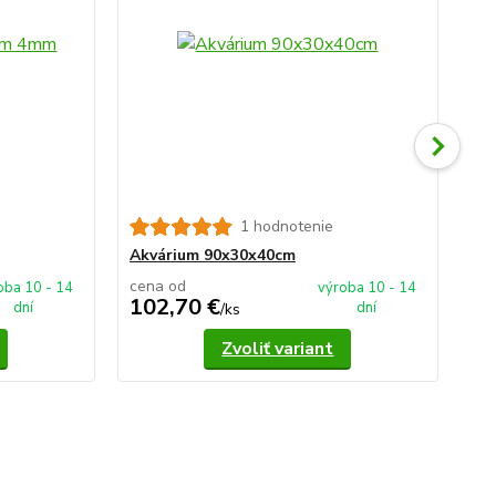
1 hodnotenie
Ak
Akvárium 90x30x40cm
cena od
ce
oba 10 - 14
výroba 10 - 14
102,70 €
1
dní
dní
/
ks
Zvoliť variant