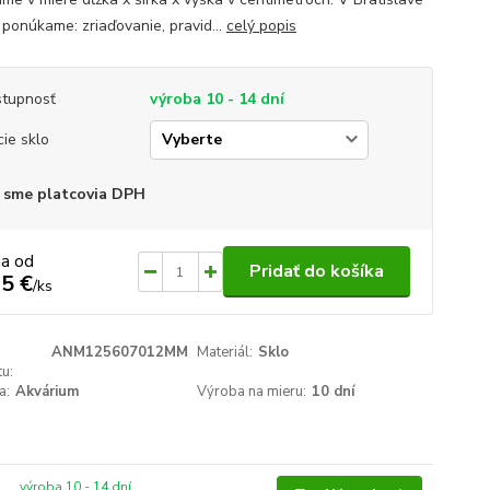
 ponúkame: zriaďovanie, pravid...
celý popis
tupnosť
výroba 10 - 14 dní
cie sklo
 sme platcovia DPH
na od
Pridať do košíka
5 €
/
ks
ANM125607012MM
Materiál:
Sklo
u:
a:
Akvárium
Výroba na mieru:
10 dní
výroba 10 - 14 dní