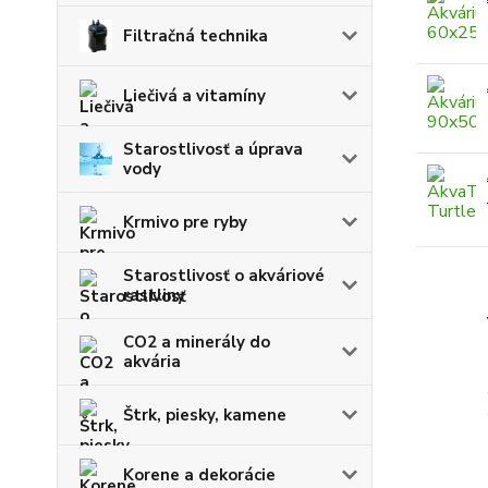
Filtračná technika
Liečivá a vitamíny
Starostlivosť a úprava
vody
Krmivo pre ryby
Starostlivosť o akváriové
rastliny
CO2 a minerály do
akvária
Štrk, piesky, kamene
Korene a dekorácie