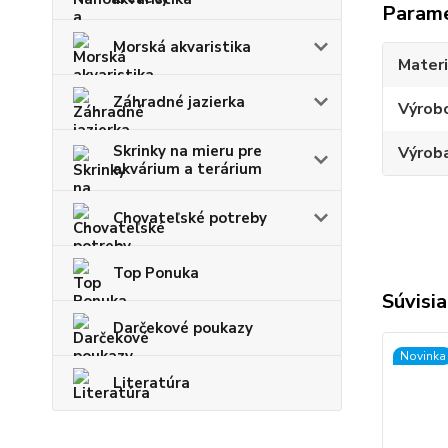
Param
Morská akvaristika
Materi
Záhradné jazierka
Výrob
Skrinky na mieru pre
Výroba
akvárium a terárium
Chovateľské potreby
Top Ponuka
Súvisia
Darčekové poukazy
Novinka
Literatúra