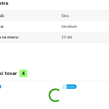
etre
ál
Sklo
ca
Akvárium
 na mieru
10 dní
ci tovar
4
Novinka