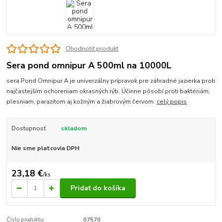
Ohodnotiť produkt
Sera pond omnipur A 500ml na 10000L
sera Pond Omnipur A je univerzálny prípravok pre záhradné jazierka proti
najčastejším ochoreniam okrasných rýb. Účinne pôsobí proti baktériám,
plesniam, parazitom aj kožným a žiabrovým červom.
celý popis
Dostupnosť
skladom
Nie sme platcovia DPH
23,18 €
/
ks
Pridať do košíka
Číslo produktu:
07570