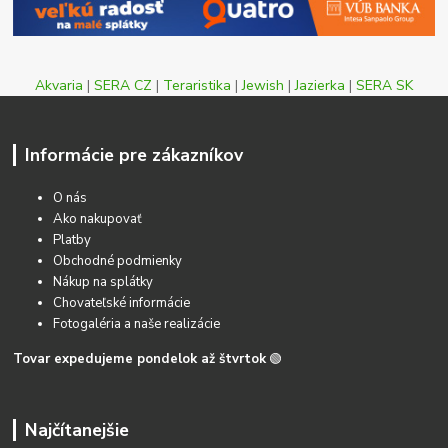
Akvaria
|
SERA CZ
|
Teraristika
|
Jewish
|
Jazierka
|
SERA SK
Informácie pre zákazníkov
O nás
Ako nakupovať
Platby
Obchodné podmienky
Nákup na splátky
Chovateľské informácie
Fotogaléria a naše realizácie
Tovar expedujeme pondelok až štvrtok
🟢
Najčítanejšie