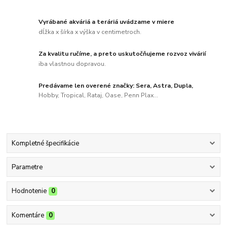
Vyrábané akváriá a teráriá uvádzame v miere
dĺžka x šírka x výška v centimetroch.
Za kvalitu ručíme, a preto uskutočňujeme rozvoz vivárií
iba vlastnou dopravou.
Predávame len overené značky: Sera, Astra, Dupla,
Hobby, Tropical, Rataj, Oase, Penn Plax...
Kompletné špecifikácie
Parametre
Hodnotenie
0
Komentáre
0