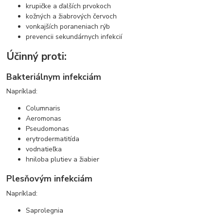
krupičke a ďalších prvokoch
kožných a žiabrových červoch
vonkajších poraneniach rýb
prevencii sekundárnych infekcií
Účinný proti:
Bakteriálnym infekciám
Napríklad:
Columnaris
Aeromonas
Pseudomonas
erytrodermatitída
vodnatieľka
hniloba plutiev a žiabier
Plesňovým infekciám
Napríklad:
Saprolegnia