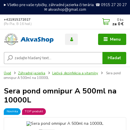
►Všetko pre vaše rybičky, záhradné jazierka či terária. ☎ 0915 27 20 27
✉ akvashop@gmail.com
0
ks
+421915272027
za
0 €
(Po-Pia, 8-16 hod.)
Menu
Hľadať
Úvod
Záhradné jazierka
Liečivá, dezinfekcia a vitamíny
Sera pond
omnipur A 500ml na 10000L
Sera pond omnipur A 500ml na
10000L
Novinka
TOP produkt