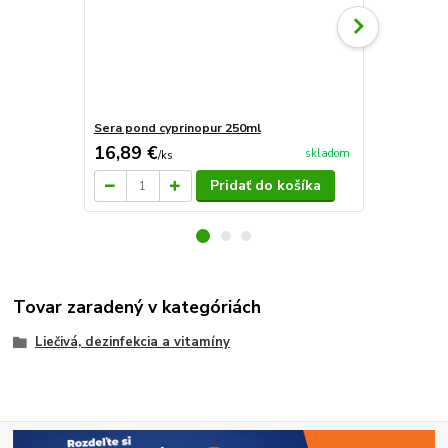
Sera pond cyprinopur 250ml
Sera pond c
16,89 €
30,80 €
skladom
/
ks
/
k
Pridať do košíka
Tovar zaradený v kategóriách
Liečivá, dezinfekcia a vitamíny