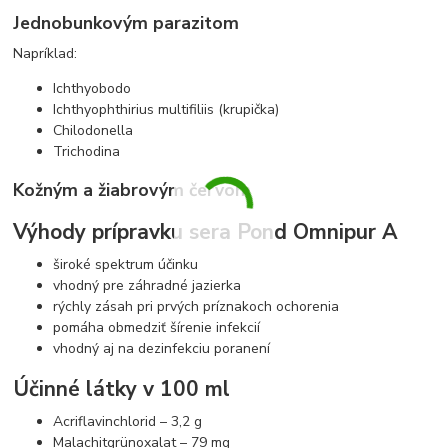
Jednobunkovým parazitom
Napríklad:
Ichthyobodo
Ichthyophthirius multifiliis (krupička)
Chilodonella
Trichodina
Kožným a žiabrovým červom
Výhody prípravku sera Pond Omnipur A
široké spektrum účinku
vhodný pre záhradné jazierka
rýchly zásah pri prvých príznakoch ochorenia
pomáha obmedziť šírenie infekcií
vhodný aj na dezinfekciu poranení
Účinné látky v 100 ml
Acriflavinchlorid – 3,2 g
Malachitgrünoxalat – 79 mg