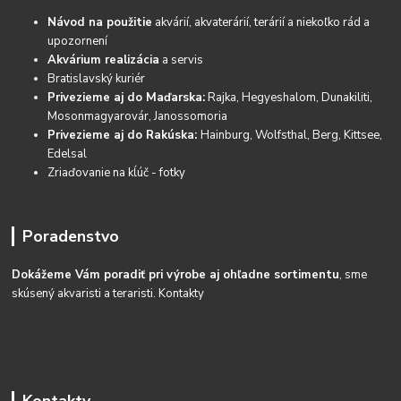
Návod na použitie
akvárií, akvaterárií, terárií a niekoľko rád a
upozornení
Akvárium realizácia
a servis
Bratislavský kuriér
Privezieme aj do Maďarska:
Rajka, Hegyeshalom, Dunakiliti,
Mosonmagyarovár, Janossomoria
Privezieme aj do Rakúska:
Hainburg, Wolfsthal, Berg, Kittsee,
Edelsal
Zriaďovanie na kĺúč - fotky
Poradenstvo
Dokážeme Vám poradiť pri výrobe aj ohľadne sortimentu
, sme
skúsený akvaristi a teraristi.
Kontakty
Kontakty