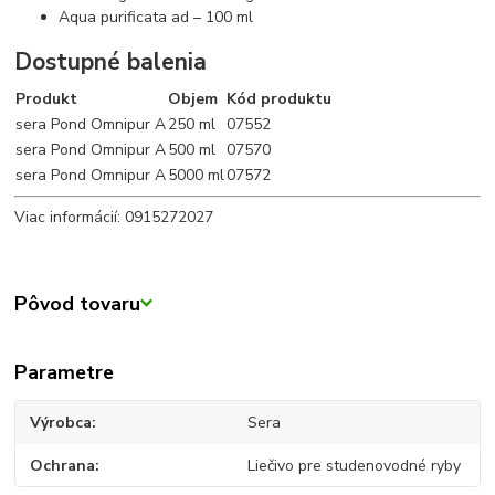
Aqua purificata ad – 100 ml
Dostupné balenia
Produkt
Objem
Kód produktu
sera Pond Omnipur A
250 ml
07552
sera Pond Omnipur A
500 ml
07570
sera Pond Omnipur A
5000 ml
07572
Viac informácií: 0915272027
Pôvod tovaru
Parametre
Výrobca
Sera
Ochrana
Liečivo pre studenovodné ryby