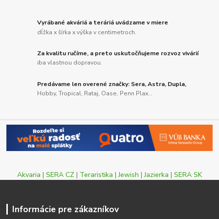
Vyrábané akváriá a teráriá uvádzame v miere
dĺžka x šírka x výška v centimetroch.
Za kvalitu ručíme, a preto uskutočňujeme rozvoz vivárií
iba vlastnou dopravou.
Predávame len overené značky: Sera, Astra, Dupla,
Hobby, Tropical, Rataj, Oase, Penn Plax...
Akvaria
|
SERA CZ
|
Teraristika
|
Jewish
|
Jazierka
|
SERA SK
Informácie pre zákazníkov