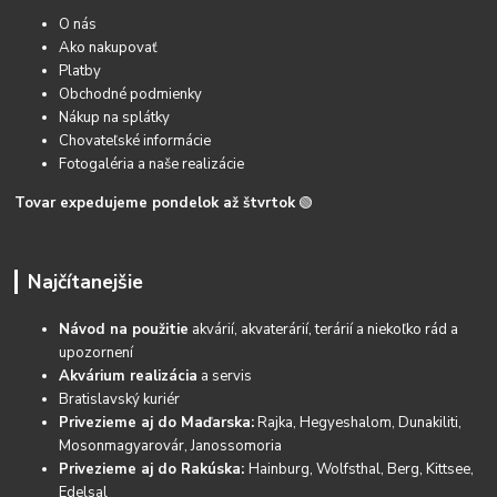
O nás
Ako nakupovať
Platby
Obchodné podmienky
Nákup na splátky
Chovateľské informácie
Fotogaléria a naše realizácie
Tovar expedujeme pondelok až štvrtok
🟢
Najčítanejšie
Návod na použitie
akvárií, akvaterárií, terárií a niekoľko rád a
upozornení
Akvárium realizácia
a servis
Bratislavský kuriér
Privezieme aj do Maďarska:
Rajka, Hegyeshalom, Dunakiliti,
Mosonmagyarovár, Janossomoria
Privezieme aj do Rakúska:
Hainburg, Wolfsthal, Berg, Kittsee,
Edelsal