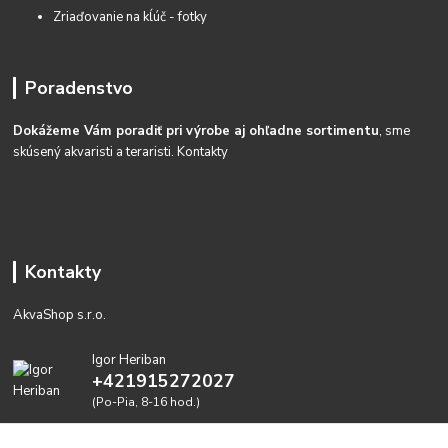
Zriaďovanie na kĺúč - fotky
Poradenstvo
Dokážeme Vám poradiť pri výrobe aj ohľadne sortimentu
, sme
skúsený akvaristi a teraristi.
Kontakty
Kontakty
AkvaShop s.r.o.
Igor Heriban
+421915272027
(Po-Pia, 8-16 hod.)
akvashop@gmail.com