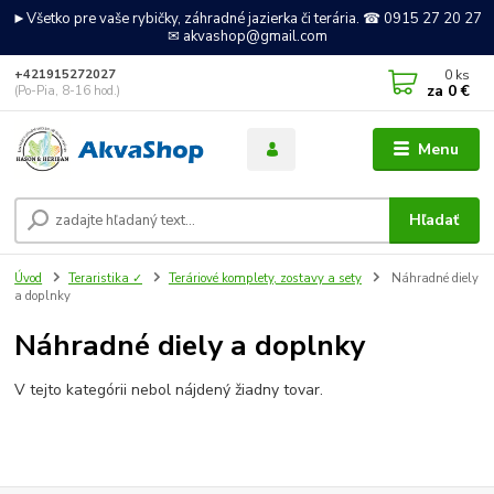
►Všetko pre vaše rybičky, záhradné jazierka či terária. ☎ 0915 27 20 27
✉ akvashop@gmail.com
0
ks
+421915272027
za
0 €
(Po-Pia, 8-16 hod.)
Menu
Hľadať
Úvod
Teraristika ✓
Teráriové komplety, zostavy a sety
Náhradné diely
a doplnky
Náhradné diely a doplnky
V tejto kategórii nebol nájdený žiadny tovar.