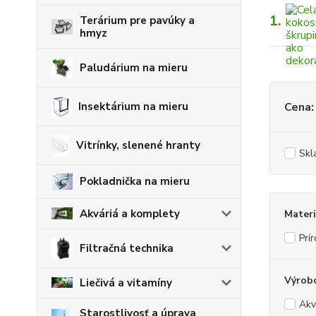
1.
Terárium pre pavúky a
hmyz
Paludárium na mieru
Insektárium na mieru
Cena:
Vitrínky, slenené hranty
Skl
Pokladnička na mieru
Akváriá a komplety
Materi
Prí
Filtračná technika
Výrob
Liečivá a vitamíny
Ak
Starostlivosť a úprava