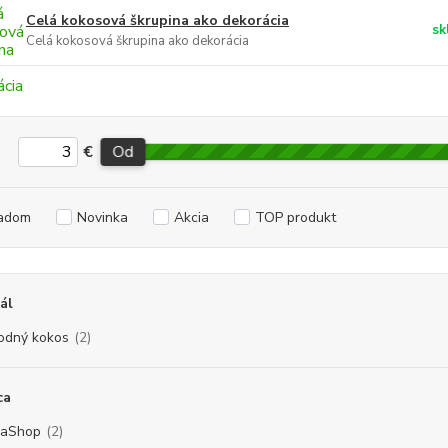
Celá kokosová škrupina ako dekorácia
sk
Celá kokosová škrupina ako dekorácia
€
Od
adom
Novinka
Akcia
TOP produkt
ál
rodný kokos
(2)
ca
vaShop
(2)