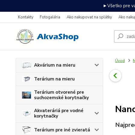
►Všetko pre va
Kontakty
Fotogaléria
Ako nakupovať na splátky
Ako naku
Úvod
N
Akvárium na mieru
Terárium na mieru
Terárium otvorené pre
suchozemské korytnačky
Nano
Akvateráriá pre vodné
korytnačky
Najpre
Terárium pre iné zvieratá