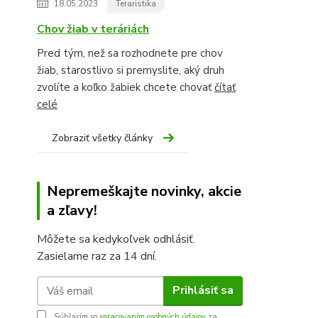
18.05.2023
Teraristika
Chov žiab v teráriách
Pred tým, než sa rozhodnete pre chov
žiab, starostlivo si premyslite, aký druh
zvolíte a koľko žabiek chcete chovať
čítať
celé
Zobraziť všetky články
Nepremeškajte novinky, akcie
a zľavy!
Môžete sa kedykoľvek odhlásiť.
Zasielame raz za 14 dní.
Prihlásiť sa
Súhlasím so
spracovaním osobných údajov
za