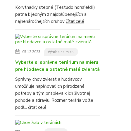
Korytnačky stepné (Testudo horsfieldii)
patria k jedným z najobľúbenejších a
najnenáročnejších druhov
čítať celé
05.12.2023
Výroba na mieru
Vyberte si správne terárium na mieru
pre hlodavce a ostatné malé zvieratá
Správny chov zvierat a hlodavcov
umožňuje naplňovať ich prirodzené
potreby a tým prispieva k ich životnej
pohode a zdraviu. Rozmer terária voľte
podľ...
čítať celé