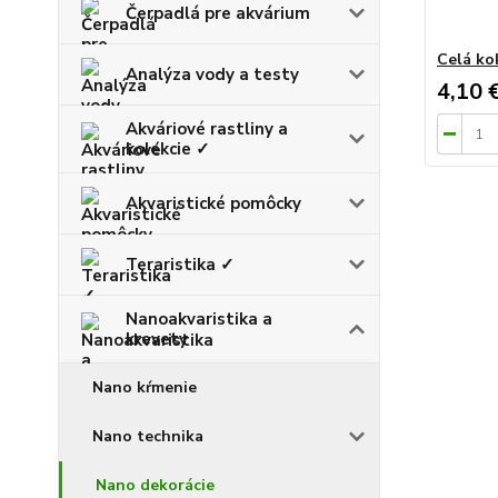
Čerpadlá pre akvárium
Celá ko
Analýza vody a testy
4,10 
Akváriové rastliny a
kolekcie ✓
Akvaristické pomôcky
Teraristika ✓
Nanoakvaristika a
krevety
Nano kŕmenie
Nano technika
Nano dekorácie