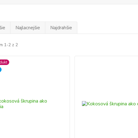
šie
Najlacnejšie
Najdrahšie
m 1-2 z 2
dukt