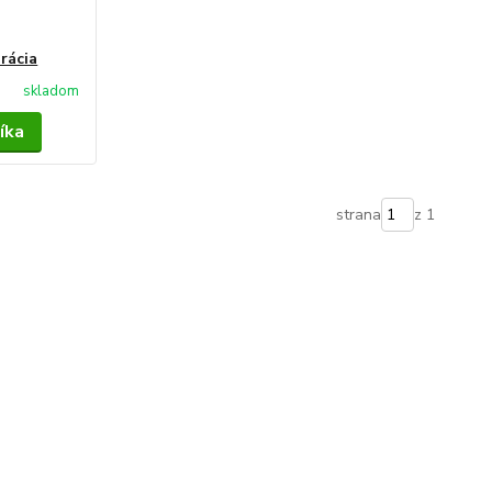
rácia
skladom
íka
strana
z 1