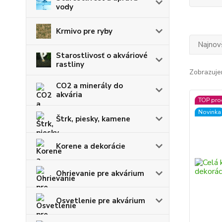
vody
Krmivo pre ryby
Najnov
Starostlivosť o akváriové
rastliny
Zobrazuje
CO2 a minerály do
akvária
TOP pro
Novinka
Štrk, piesky, kamene
Korene a dekorácie
Ohrievanie pre akvárium
Osvetlenie pre akvárium