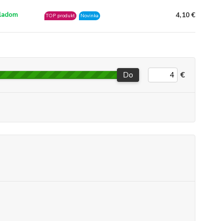
4,10 €
ladom
TOP produkt
Novinka
Do
€