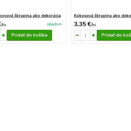
kosová škrupina ako dekorácia
Kokosová škrupina ako deko
€
3,35 €
skladom
/
ks
/
ks
Pridať do košíka
Pridať do koš