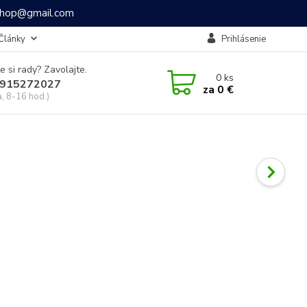
ashop@gmail.com
Články
Prihlásenie
e si rady? Zavolajte.
0
ks
915272027
za
0 €
a, 8-16 hod.)