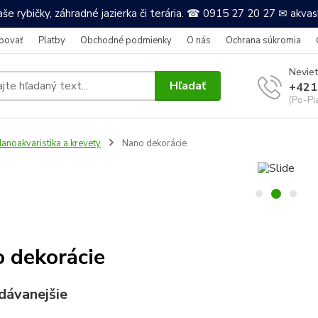
še rybičky, záhradné jazierka či terária. ☎ 0915 27 20 27 ✉ akv
povať
Platby
Obchodné podmienky
O nás
Ochrana súkromia
Neviet
Hľadať
+421
(Po-Pi
anoakvaristika a krevety
Nano dekorácie
 dekorácie
dávanejšie