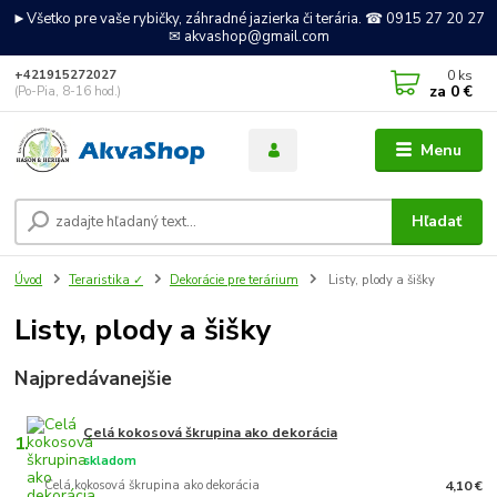
►Všetko pre vaše rybičky, záhradné jazierka či terária. ☎ 0915 27 20 27
✉ akvashop@gmail.com
0
ks
+421915272027
za
0 €
(Po-Pia, 8-16 hod.)
Menu
Hľadať
Úvod
Teraristika ✓
Dekorácie pre terárium
Listy, plody a šišky
Listy, plody a šišky
Najpredávanejšie
Celá kokosová škrupina ako dekorácia
1.
skladom
Celá kokosová škrupina ako dekorácia
4,10 €