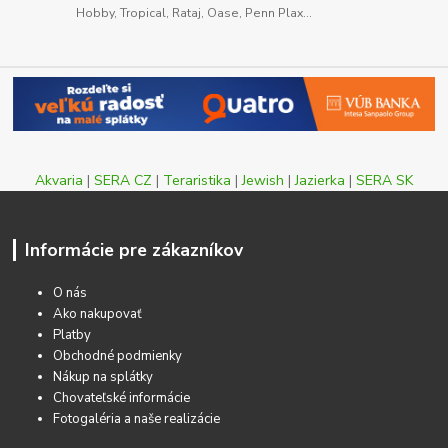
Hobby, Tropical, Rataj, Oase, Penn Plax...
Akvaria
|
SERA CZ
|
Teraristika
|
Jewish
|
Jazierka
|
SERA SK
Informácie pre zákazníkov
O nás
Ako nakupovať
Platby
Obchodné podmienky
Nákup na splátky
Chovateľské informácie
Fotogaléria a naše realizácie