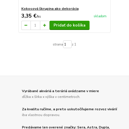
Kokosová škrupina ako dekorácia
3,35 €
skladom
/
ks
Pridať do košíka
strana
z 1
Vyrábané akváriá a teráriá uvádzame v miere
dĺžka x šírka x výška v centimetroch.
Za kvalitu ručíme, a preto uskutočňujeme rozvoz vivárií
iba vlastnou dopravou.
Predávame len overené značky: Sera, Astra, Dupla,