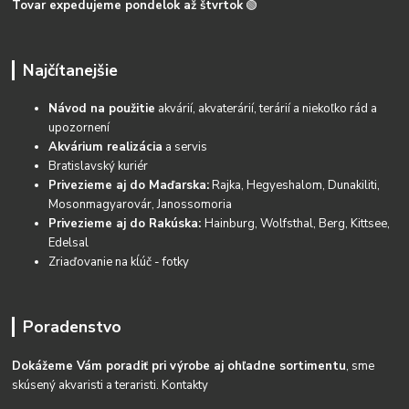
Tovar expedujeme pondelok až štvrtok
🟢
Najčítanejšie
Návod na použitie
akvárií, akvaterárií, terárií a niekoľko rád a
upozornení
Akvárium realizácia
a servis
Bratislavský kuriér
Privezieme aj do Maďarska:
Rajka, Hegyeshalom, Dunakiliti,
Mosonmagyarovár, Janossomoria
Privezieme aj do Rakúska:
Hainburg, Wolfsthal, Berg, Kittsee,
Edelsal
Zriaďovanie na kĺúč - fotky
Poradenstvo
Dokážeme Vám poradiť pri výrobe aj ohľadne sortimentu
, sme
skúsený akvaristi a teraristi.
Kontakty