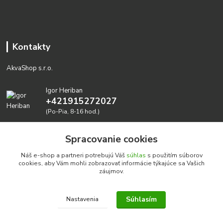
Kontakty
AkvaShop s.r.o.
Igor Heriban
+421915272027
(Po-Pia, 8-16 hod.)
akvashop@gmail.com
Spracovanie cookies
Náš e-shop a partneri potrebujú Váš
súhlas
s použitím súborov
cookies, aby Vám mohli zobrazovať informácie týkajúce sa Vašich
záujmov.
Súhlasím
Nastavenia
Realizujeme prírodné akvária: AkvaShop s.r.o. • IBAN:
SK3911000000002947087849