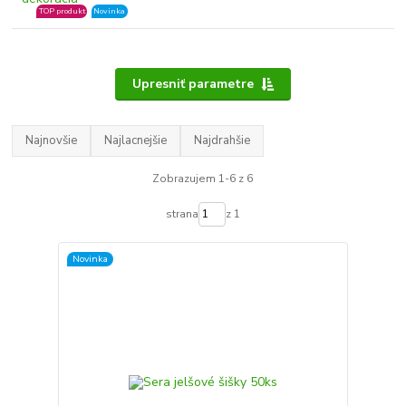
TOP produkt
Novinka
Upresniť parametre
Najnovšie
Najlacnejšie
Najdrahšie
Zobrazujem 1-6 z 6
strana
z 1
Novinka