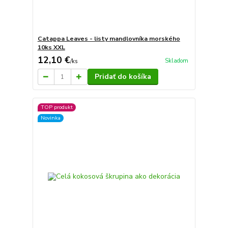
Catappa Leaves - listy mandlovníka morského
10ks XXL
12,10 €
Skladom
/
ks
Pridať do košíka
TOP produkt
Novinka