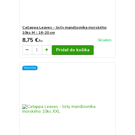
Catappa Leaves - listy mandlovníka morského
10ks M ↕ 16-20 cm
8,75 €
Skladom
/
ks
Pridať do košíka
Novinka