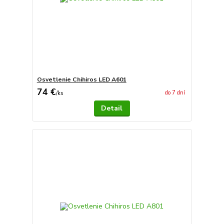
Osvetlenie Chihiros LED A601
74 €
do 7 dní
/
ks
Detail