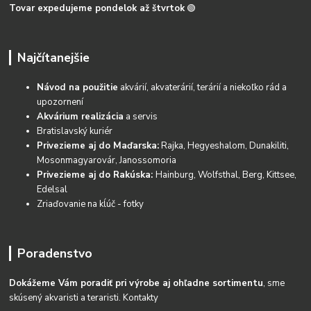
Tovar expedujeme pondelok až štvrtok
🟢
Najčítanejšie
Návod na použitie
akvárií, akvaterárií, terárií a niekoľko rád a
upozornení
Akvárium realizácia
a servis
Bratislavský kuriér
Privezieme aj do Maďarska:
Rajka, Hegyeshalom, Dunakiliti,
Mosonmagyarovár, Janossomoria
Privezieme aj do Rakúska:
Hainburg, Wolfsthal, Berg, Kittsee,
Edelsal
Zriaďovanie na kĺúč - fotky
Poradenstvo
Dokážeme Vám poradiť pri výrobe aj ohľadne sortimentu
, sme
skúsený akvaristi a teraristi.
Kontakty