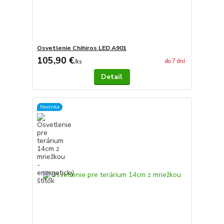
Osvetlenie Chihiros LED A901
105,90 €
do 7 dní
/
ks
Detail
Novinka