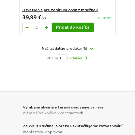
Osvetlenie pre terárium 22cm z mriežkou
39,99 €
skladom
/
ks
Pridať do košíka
Načítať ďalšie produkty (6)
strana
z 2
ďalšie
Vyrábané akváriá a teráriá uvádzame v miere
dĺžka x šírka x výška v centimetroch.
Za kvalitu ručíme, a preto uskutočňujeme rozvoz vivárií
iba vlastnou dopravou.