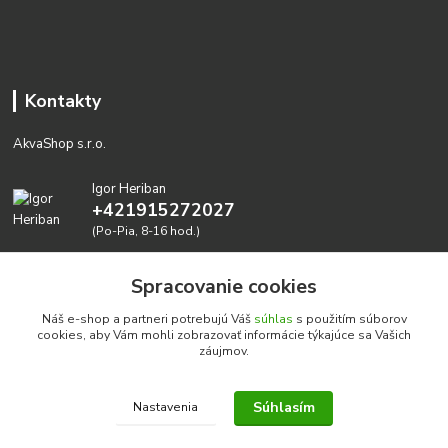
Kontakty
AkvaShop s.r.o.
Igor Heriban
+421915272027
(Po-Pia, 8-16 hod.)
akvashop@gmail.com
Spracovanie cookies
Náš e-shop a partneri potrebujú Váš
súhlas
s použitím súborov
cookies, aby Vám mohli zobrazovať informácie týkajúce sa Vašich
záujmov.
Súhlasím
Nastavenia
Realizujeme prírodné akvária: AkvaShop s.r.o. • IBAN:
SK3911000000002947087849