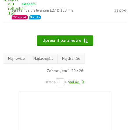
skladom
Sera lampa pre terárium E27 Ø 150mm
27,90 €
TOP produkt
Novinka
Upresniť parametre
Najnovšie
Najlacnejšie
Najdrahšie
Zobrazujem 1-20 z 26
strana
z 2
ďalšie