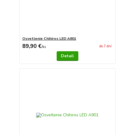
Osvetlenie Chihiros LED A801
89,90 €
do 7 dní
/
ks
Detail