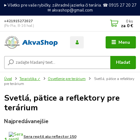
►Všetko pre vaše rybičky, záhradné jazierka či terária. ☎ 0915 27 20 27
✉ akvashop@gmail.com
0
ks
+421915272027
za
0 €
(Po-Pia, 8-16 hod.)
Menu
Hľadať
Úvod
Teraristika ✓
Osvetlenie pre terárium
Svetlá, pätice a reflektory
pre terárium
Svetlá, pätice a reflektory pre
terárium
Najpredávanejšie
Sera reptil alu reflector 150
1.