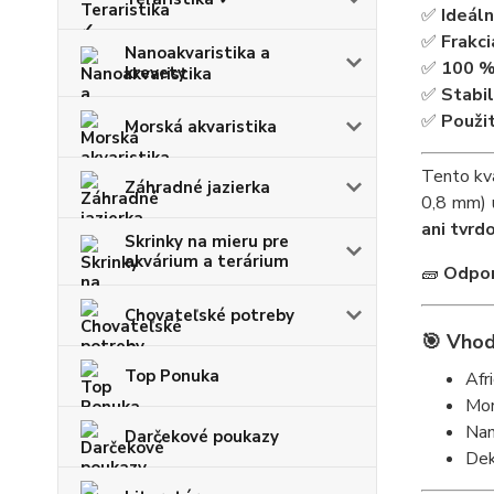
✅
Ideáln
✅
Frakci
Nanoakvaristika a
✅
100 % 
krevety
✅
Stabil
✅
Použit
Morská akvaristika
Tento kv
Záhradné jazierka
0,8 mm) u
ani tvrd
Skrinky na mieru pre
akvárium a terárium
🧱
Odpor
Chovateľské potreby
🎯 Vhod
Top Ponuka
Afr
Mor
Nan
Darčekové poukazy
Dek