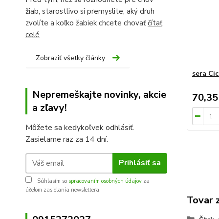
žiab, starostlivo si premyslite, aký druh
zvolíte a koľko žabiek chcete chovať
čítať
celé
Zobraziť všetky články
sera Cic
Nepremeškajte novinky, akcie
70,35
a zľavy!
Môžete sa kedykoľvek odhlásiť.
Zasielame raz za 14 dní.
Prihlásiť sa
Súhlasím so
spracovaním osobných údajov
za
účelom zasielania newslettera.
Tovar 