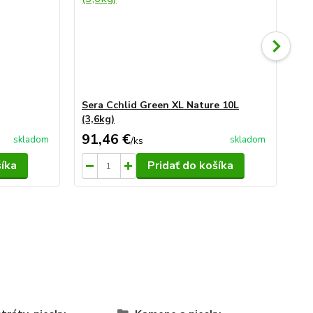
Sera Cchlid Green XL Nature 10L
se
(3,6kg)
91,46 €
22
skladom
skladom
/
ks
šíka
Pridať do košíka