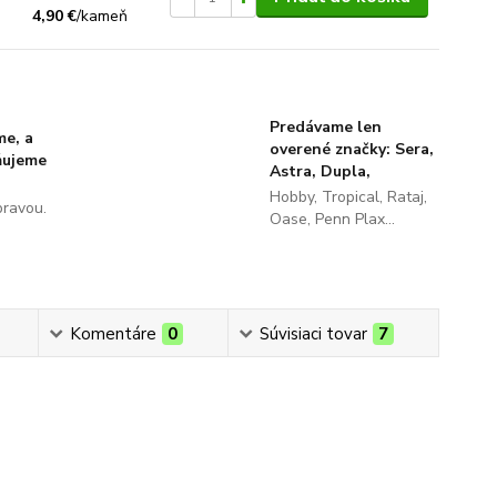
4,90 €
/
kameň
Predávame len
me, a
overené značky: Sera,
ňujeme
Astra, Dupla,
Hobby, Tropical, Rataj,
pravou.
Oase, Penn Plax...
Komentáre
0
Súvisiaci tovar
7