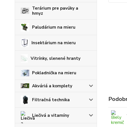
Terárium pre pavúky a
hmyz
Paludárium na mieru
Insektárium na mieru
Vitrínky, slenené hranty
Pokladnička na mieru
Akváriá a komplety
Podobn
Filtračná technika
Liečivá a vitamíny