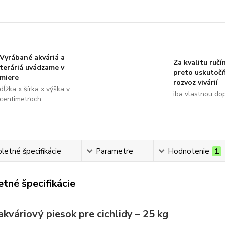
Vyrábané akváriá a
Za kvalitu ručí
teráriá uvádzame v
preto uskutoč
miere
rozvoz vivárií
dĺžka x šírka x výška v
iba vlastnou do
centimetroch.
etné špecifikácie
Parametre
Hodnotenie
1
tné špecifikácie
kváriový piesok pre cichlidy – 25 kg