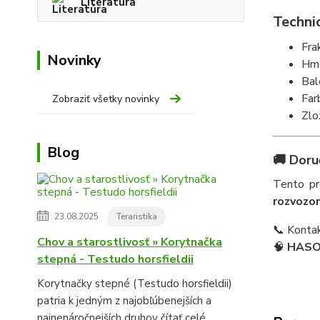
Literatúra
Techni
Fra
Novinky
Hmo
Bal
Far
Zobraziť všetky novinky
Zlo
Blog
🚚
Doru
Tento p
rozvozo
23.08.2025
Teraristika
📞 Konta
Chov a starostlivosť » Korytnačka
🧠
HASON
stepná - Testudo horsfieldii
Korytnačky stepné (Testudo horsfieldii)
patria k jedným z najobľúbenejších a
najnenáročnejších druhov
čítať celé