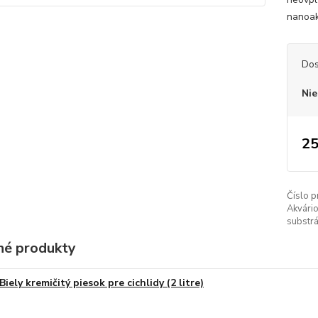
nanoakv
Dos
Nie
25
Číslo p
Akvári
substrá
é produkty
Biely kremičitý piesok pre cichlidy (2 litre)