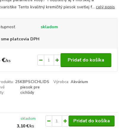
aristike Tento kvalitný kremičitý piesok svetlej f...
celý popis
tupnosť
skladom
 sme platcovia DPH
 €
Pridať do košíka
/
ks
roduktu:
25KBPSCICHLIDS
Výrobca:
Akvárium
ové
piesok pre
ty:
cichlidy
skladom
Pridať do košíka
3,10 €
/
ks