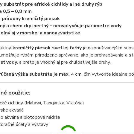
y substrát pre africké cichlidy a iné druhy rýb
a 0,5 – 0,8 mm
prírodný kremičitý piesok
ný a chemicky inertný – neovplyvňuje parametre vody
eľný aj v morskej a nanoakvaristike
alitný
kremičitý piesok svetlej farby
je najpoužívanejším subst
možňuje rybám prirodzené správanie, ako je prehrabávanie a sta
osť vody
, a preto je vhodný aj pre chúlostivejšie druhy.
účaná výška substrátu je max. 4 cm
, čím vytvoríte ideálne p
né použitie:
ické cichlidy (Malawi, Tanganika, Viktória)
ské akváriá
o akváriá a biotopové nádrže
oračné účely a výstavy