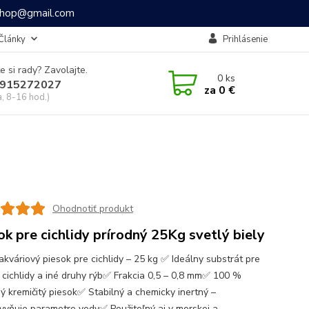
ashop@gmail.com
Články
Prihlásenie
e si rady? Zavolajte.
0
ks
915272027
za
0 €
a, 8-16 hod.)
Ohodnotiť produkt
ok pre cichlidy prírodný 25Kg svetlý biely
akváriový piesok pre cichlidy – 25 kg ✅ Ideálny substrát pre
é cichlidy a iné druhy rýb✅ Frakcia 0,5 – 0,8 mm✅ 100 %
ný kremičitý piesok✅ Stabilný a chemicky inertný –
yvňuje parametre vody✅ Použiteľný aj v morskej a