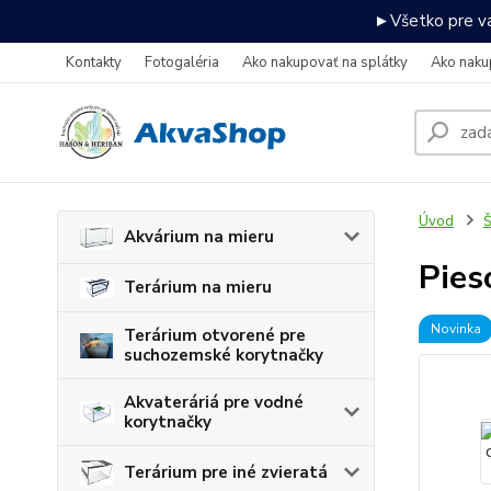
►Všetko pre va
Kontakty
Fotogaléria
Ako nakupovať na splátky
Ako naku
Úvod
Š
Akvárium na mieru
Pies
Terárium na mieru
Novinka
Terárium otvorené pre
suchozemské korytnačky
Akvateráriá pre vodné
korytnačky
Terárium pre iné zvieratá