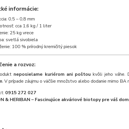
cké informácie:
kcia: 0,5 – 0,8 mm
tnosť: cca 1,6 kg / 1 liter
enie: 25 kg vrece
ba: svetlá sivobiela
ženie: 100 % prírodný kremičitý piesok
čenie a rozvoz:
rodukt
neposielame kuriérom ani poštou
kvôli jeho váhe.
m
. V prípade záujmu o väčšie množstvo alebo dodanie mimo BA 
kt:
0915 272 027
 & HERIBAN – Fascinujúce akváriové biotopy pre váš dom