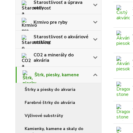
Starostlivosť a úprava
vody
Krmivo pre ryby
Starostlivosť o akváriové
rastliny
CO2 a minerály do
akvária
Štrk, piesky, kamene
Štrky a piesky do akvaria
Farebné štrky do akvária
Výživové substráty
Kamienky, kamene a skaly do