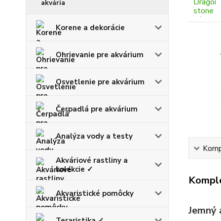
akvária
Korene a dekorácie
Ohrievanie pre akvárium
Osvetlenie pre akvárium
Čerpadlá pre akvárium
Analýza vody a testy
Kompl
Akváriové rastliny a
kolekcie ✓
Komple
Akvaristické pomôcky
Jemný a
Teraristika ✓