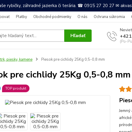
še rybičky, záhradné jazierka či terária. ☎ 0915 27 20 27 ✉ akv
povať
Platby
Obchodné podmienky
O nás
Ochrana súkromia
Neviet
Hľadať
+421
(Po-Pi
trk, piesky, kamene
Piesok pre cichlidy 25Kg 0,5-0,8 mm
ok pre cichlidy 25Kg 0,5-0,8 mm
TOP produkt
Pies
Jemný 
africk
prírod
neovpl