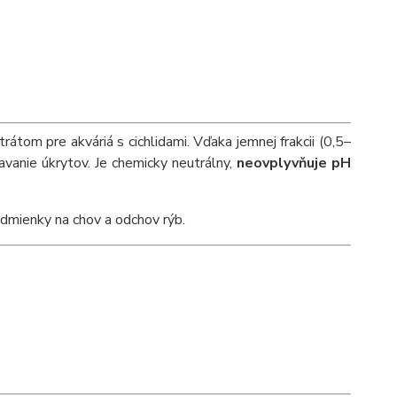
rátom pre akváriá s cichlidami. Vďaka jemnej frakcii (0,5–
vanie úkrytov. Je chemicky neutrálny,
neovplyvňuje pH
odmienky na chov a odchov rýb.