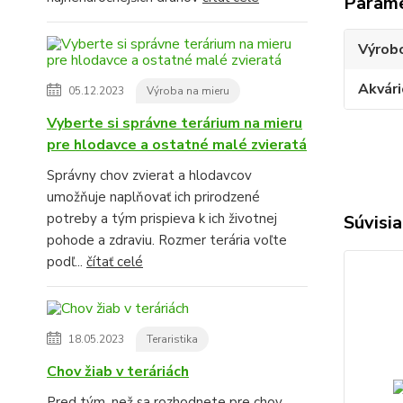
Param
Výrob
Akvári
05.12.2023
Výroba na mieru
Vyberte si správne terárium na mieru
pre hlodavce a ostatné malé zvieratá
Správny chov zvierat a hlodavcov
umožňuje naplňovať ich prirodzené
potreby a tým prispieva k ich životnej
Súvisia
pohode a zdraviu. Rozmer terária voľte
podľ...
čítať celé
18.05.2023
Teraristika
Chov žiab v teráriách
Pred tým, než sa rozhodnete pre chov