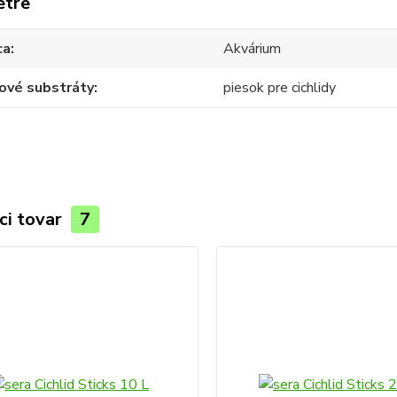
etre
ca
Akvárium
ové substráty
piesok pre cichlidy
ci tovar
7