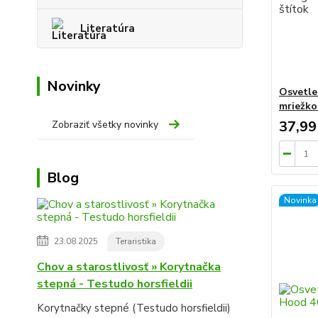
Literatúra
Novinky
Osvetle
mriežko
37,99
Zobraziť všetky novinky
Blog
Novinka
23.08.2025
Teraristika
Chov a starostlivosť » Korytnačka
stepná - Testudo horsfieldii
Korytnačky stepné (Testudo horsfieldii)