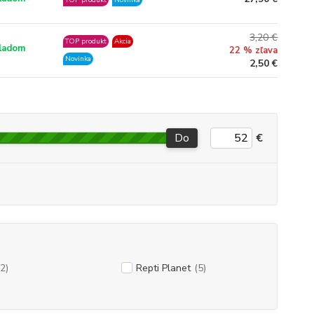
3,20 €
TOP produkt
Akcia
ladom
22 % zľava
Novinka
2,50 €
Do
€
(2)
Repti Planet
(5)