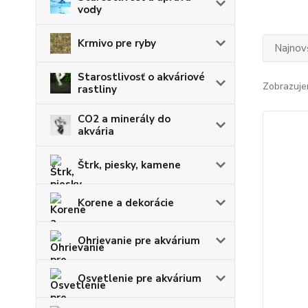
vody
Krmivo pre ryby
Najnov
Starostlivosť o akváriové
Zobrazuje
rastliny
CO2 a minerály do
akvária
Štrk, piesky, kamene
Korene a dekorácie
Ohrievanie pre akvárium
Osvetlenie pre akvárium