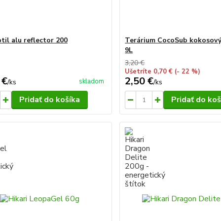
til alu reflector 200
Terárium CocoSub kokosový
9L
3,20 €
Ušetríte 0,70 €
(- 22 %)
 €
2,50 €
skladom
/
ks
/
ks
Pridať do košíka
Pridať do koš