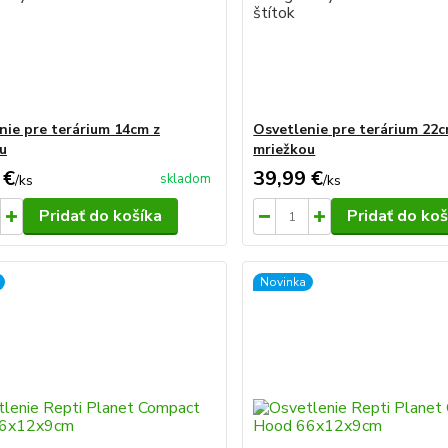
nie pre terárium 14cm z
Osvetlenie pre terárium 22c
u
mriežkou
 €
39,99 €
skladom
/
ks
/
ks
Pridať do košíka
Pridať do koš
Novinka