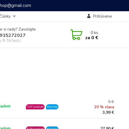
ashop@gmail.com
Články
Prihlásenie
e si rady? Zavolajte.
0
ks
915272027
za
0 €
a, 8-16 hod.)
5 €
ladom
20 % zľava
TOP produkt
Novinka
3,99 €
27,90 €
ladom
TOP produkt
Novinka