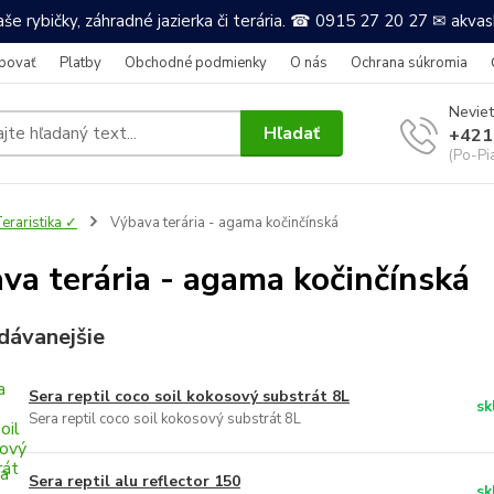
še rybičky, záhradné jazierka či terária. ☎ 0915 27 20 27 ✉ akv
povať
Platby
Obchodné podmienky
O nás
Ochrana súkromia
Neviet
Hľadať
+421
(Po-Pi
eraristika ✓
Výbava terária - agama kočinčínská
va terária - agama kočinčínská
dávanejšie
Sera reptil coco soil kokosový substrát 8L
sk
Sera reptil coco soil kokosový substrát 8L
Sera reptil alu reflector 150
sk