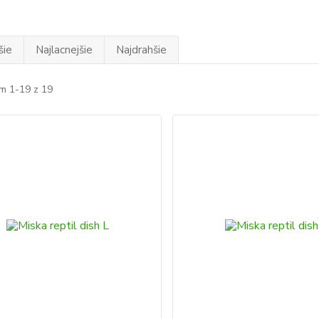
šie
Najlacnejšie
Najdrahšie
m 1-19 z 19