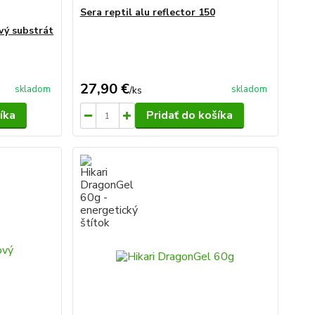
Sera reptil alu reflector 150
vý substrát
27,90 €
skladom
skladom
/
ks
íka
Pridať do košíka