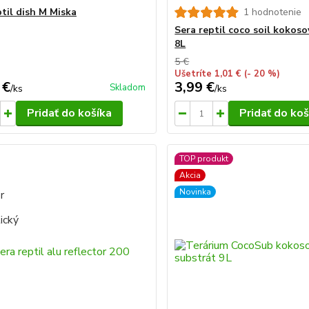
ptil dish M Miska
1 hodnotenie
Sera reptil coco soil kokoso
8L
5 €
Ušetríte 1,01 €
(- 20 %)
 €
3,99 €
Skladom
/
ks
/
ks
Pridať do košíka
Pridať do koš
TOP produkt
Akcia
Novinka