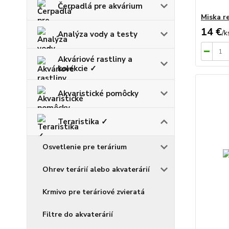
Čerpadlá pre akvárium
Miska re
14 €
/
k
Analýza vody a testy
Akváriové rastliny a
kolekcie ✓
Akvaristické pomôcky
Teraristika ✓
Osvetlenie pre terárium
Ohrev terárií alebo akvaterárií
Krmivo pre teráriové zvieratá
Filtre do akvaterárií