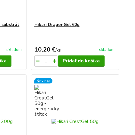
 substrát
Hikari DragonGel 60g
10,20 €
skladom
skladom
/
ks
íka
Pridať do košíka
Novinka