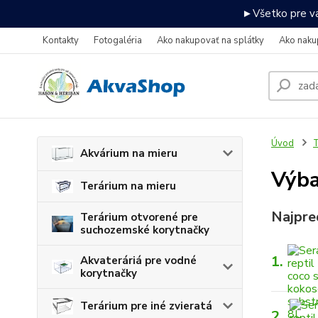
►Všetko pre va
Kontakty
Fotogaléria
Ako nakupovať na splátky
Ako naku
Úvod
T
Akvárium na mieru
Výba
Terárium na mieru
Najpre
Terárium otvorené pre
suchozemské korytnačky
1.
Akvateráriá pre vodné
korytnačky
Terárium pre iné zvieratá
2.