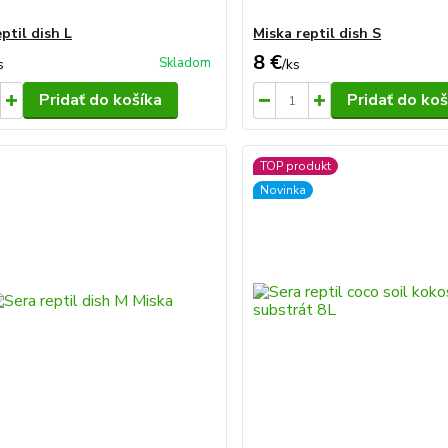
ptil dish L
Miska reptil dish S
8 €
Skladom
s
/
ks
Pridať do košíka
Pridať do koš
TOP produkt
Novinka