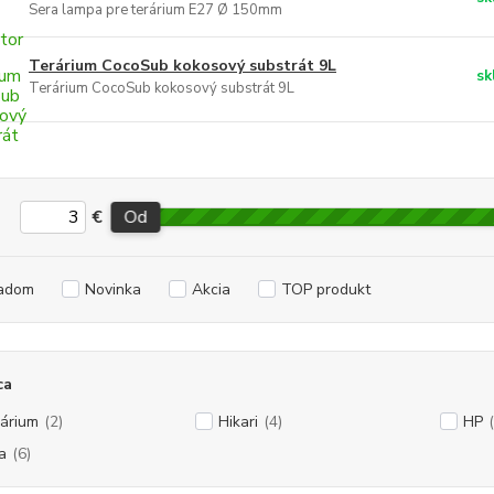
Sera lampa pre terárium E27 Ø 150mm
Terárium CocoSub kokosový substrát 9L
sk
Terárium CocoSub kokosový substrát 9L
€
Od
adom
Novinka
Akcia
TOP produkt
ca
árium
(2)
Hikari
(4)
HP
a
(6)