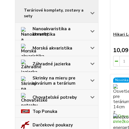
Teráriové komplety, zostavy a
sety
Nanoakvaristika a
krevety
Hikari 
Morská akvaristika
10,09
Záhradné jazierka
Skrinky na mieru pre
Novinka
akvárium a terárium
Chovateľské potreby
Top Ponuka
Darčekové poukazy