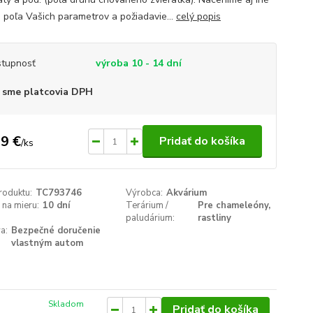
á, poľa Vašich parametrov a požiadavie...
celý popis
tupnosť
výroba 10 - 14 dní
 sme platcovia DPH
9 €
Pridať do košíka
/
ks
roduktu:
TC793746
Výrobca:
Akvárium
na mieru:
10 dní
Terárium /
Pre chameleóny,
paludárium:
rastliny
a:
Bezpečné doručenie
vlastným autom
Skladom
Pridať do košíka