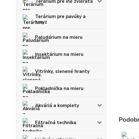
Terárium pre iné zvieratá
Terárium pre pavúky a
hmyz
Paludárium na mieru
Insektárium na mieru
Vitrínky, slenené hranty
Pokladnička na mieru
Akváriá a komplety
Podobn
Filtračná technika