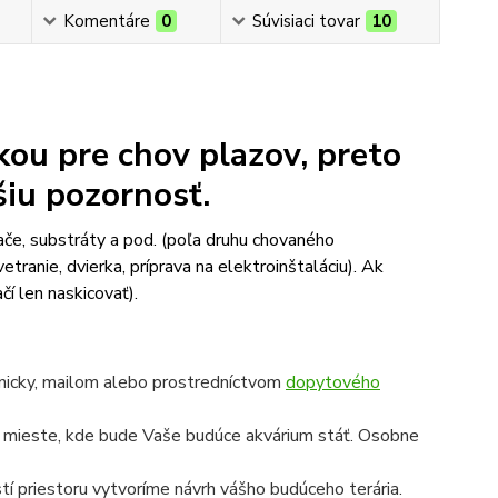
Komentáre
0
Súvisiaci tovar
10
kou pre chov plazov, preto
šiu pozornosť.
ače, substráty a pod. (poľa druhu chovaného
etranie, dvierka, príprava na elektroinštaláciu). Ak
čí len naskicovať).
onicky, mailom alebo prostredníctvom
dopytového
a mieste, kde bude Vaše budúce akvárium stáť. Osobne
í priestoru vytvoríme návrh vášho budúceho terária.