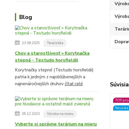
Výrob
Blog
Výroba
Terári
Dopra
23.08.2025
Teraristika
Chov a starostlivosť » Korytnačka
stepná - Testudo horsfieldii
Korytnačky stepné (Testudo horsfieldii)
patria k jedným z najobľúbenejších a
Súvisia
najnenáročnejších druhov
čítať celé
TOP pro
Novinka
05.12.2023
Výroba na mieru
Vyberte si správne terárium na mieru