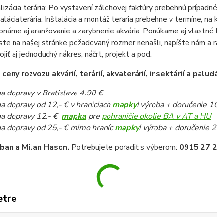
lizácia terária: Po vystavení zálohovej faktúry prebehnú prípadné
taláciaterária: Inštalácia a montáž terária prebehne v termíne, n
onáme aj aranžovanie a zarybnenie akvária. Ponúkame aj vlastné k
ste na našej stránke požadovaný rozmer nenašli, napíšte nám a 
pojiť aj jednoduchý nákres, náčrt, projekt a pod.
eny rozvozu akvárií, terárií, akvaterárií, insektárií a paludá
a dopravy v Bratislave 4.90 €
a dopravy od 12,- € v hraniciach
mapky
! výroba + doručenie 1
a dopravy 12.- €
mapka
pre
pohraničie okolie BA v AT a HU
a dopravy od 25,- € mimo hraníc
mapky
! výroba + doručenie 2
iban a Milan Hason.
Potrebujete poradiť s výberom:
0915 27 2
etre