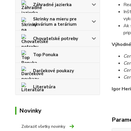
Rea
Záhradné jazierka
Inš
vyk
Skrinky na mieru pre
akvárium a terárium
Ak 
pri
Chovateľské potreby
Výhodné c
Top Ponuka
Cen
Cen
Cen
Darčekové poukazy
Cen
Literatúra
Igor Her
Novinky
Param
Zobraziť všetky novinky