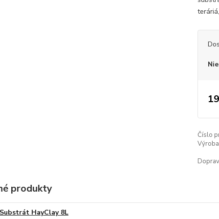
terári
Dos
Nie
19
Číslo p
Výroba 
Doprav
é produkty
Substrát HayClay 8L