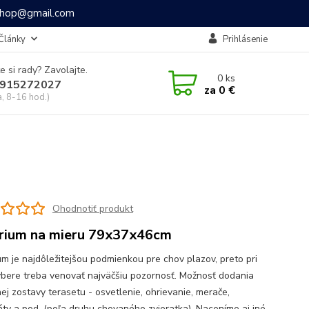
ashop@gmail.com
Články
Prihlásenie
e si rady? Zavolajte.
0
ks
915272027
za
0 €
a, 8-16 hod.)
Ohodnotiť produkt
rium na mieru 79x37x46cm
um je najdôležitejšou podmienkou pre chov plazov, preto pri
ýbere treba venovať najväčšiu pozornosť. Možnosť dodania
ej zostavy terasetu - osvetlenie, ohrievanie, merače,
áty a pod. (poľa druhu chovaného zvieratka). Naceníme aj iné