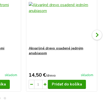
omi
Akvarijné drevo osadené jedným
Ak
anubiasom
an
14,50 €
19
skladom
skladom
/
drevo
šíka
Pridať do košíka