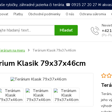
še rybičky, záhradné jazierka či terária. ☎ 0915 27 20 27 ✉ akv
povať
Platby
Obchodné podmienky
O nás
Ochrana súkromia
Neviet
Hľadať
+421
(Po-Pi
erárium na mieru
Terárium Klasik 79x37x46cm
rium Klasik 79x37x46cm
Terá
Terári
jeho v
výhodn
substr