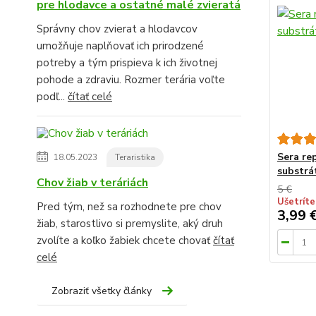
pre hlodavce a ostatné malé zvieratá
Správny chov zvierat a hlodavcov
umožňuje naplňovať ich prirodzené
potreby a tým prispieva k ich životnej
pohode a zdraviu. Rozmer terária voľte
podľ...
čítať celé
Sera re
18.05.2023
Teraristika
substrá
Chov žiab v teráriách
5 €
Ušetríte
Pred tým, než sa rozhodnete pre chov
3,99 
žiab, starostlivo si premyslite, aký druh
zvolíte a koľko žabiek chcete chovať
čítať
celé
Zobraziť všetky články