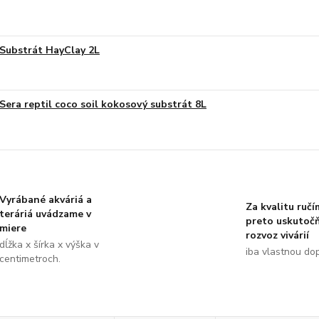
Substrát HayClay 2L
Sera reptil coco soil kokosový substrát 8L
Vyrábané akváriá a
Za kvalitu ručí
teráriá uvádzame v
preto uskutoč
miere
rozvoz vivárií
dĺžka x šírka x výška v
iba vlastnou do
centimetroch.