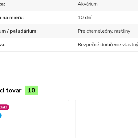
ca
Akvárium
 na mieru
10 dní
um / paludárium
Pre chameleóny, rastliny
va
Bezpečné doručenie vlast
ci tovar
10
dukt