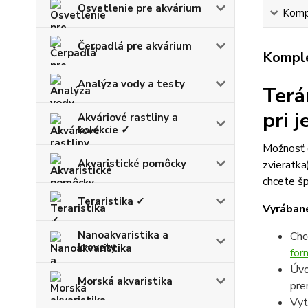
Osvetlenie pre akvárium
Kompl
Čerpadlá pre akvárium
Komple
Analýza vody a testy
Terá
pri 
Akváriové rastliny a
kolekcie ✓
Možnosť d
Akvaristické pomôcky
zvieratka
chcete šp
Teraristika ✓
Vyrábané
Nanoakvaristika a
Chc
krevety
for
Úvo
Morská akvaristika
pre
Vyt