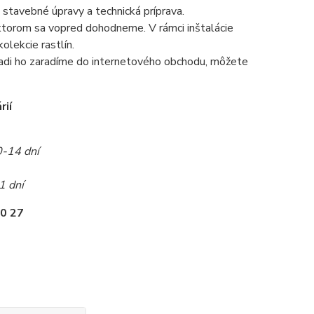
 stavebné úpravy a technická príprava.
a ktorom sa vopred dohodneme. V rámci inštalácie
olekcie rastlín.
radi ho zaradíme do internetového obchodu, môžete
rií
0-14 dní
1 dní
0 27