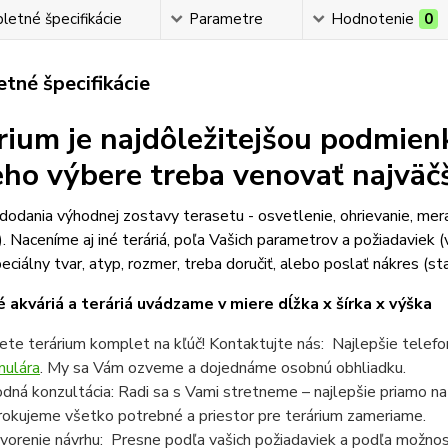
etné špecifikácie
Parametre
Hodnotenie
0
tné špecifikácie
rium je najdôležitejšou podmien
jeho výbere treba venovať najväč
odania výhodnej zostavy terasetu - osvetlenie, ohrievanie, mer
). Naceníme aj iné teráriá, poľa Vašich parametrov a požiadaviek (v
eciálny tvar, atyp, rozmer, treba doručiť, alebo poslať nákres (sta
 akváriá a teráriá uvádzame v miere dĺžka x šírka x výška
ete terárium komplet na kľúč! Kontaktujte nás: Najlepšie telef
mulára
. My sa Vám ozveme a dojednáme osobnú obhliadku.
dná konzultácia: Radi sa s Vami stretneme – najlepšie priamo n
rokujeme všetko potrebné a priestor pre terárium zameriame.
vorenie návrhu: Presne podľa vašich požiadaviek a podľa možnost