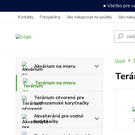
►Všetko pre va
Kontakty
Fotogaléria
Ako nakupovať na splátky
Ako naku
Úvod
T
Akvárium na mieru
Terá
Terárium na mieru
Terárium otvorené pre
suchozemské korytnačky
Akvateráriá pre vodné
korytnačky