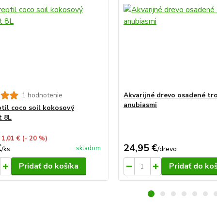
1 hodnotenie
Akvarijné drevo osadené tr
anubiasmi
ptil coco soil kokosový
t 8L
 1,01 €
(- 20 %)
€
24,95 €
skladom
/
ks
/
drevo
Pridať do košíka
Pridať do ko