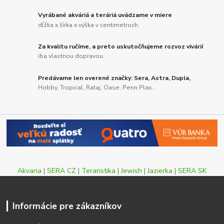
Vyrábané akváriá a teráriá uvádzame v miere
dĺžka x šírka x výška v centimetroch.
Za kvalitu ručíme, a preto uskutočňujeme rozvoz vivárií
iba vlastnou dopravou.
Predávame len overené značky: Sera, Astra, Dupla,
Hobby, Tropical, Rataj, Oase, Penn Plax...
Akvaria
|
SERA CZ
|
Teraristika
|
Jewish
|
Jazierka
|
SERA SK
Informácie pre zákazníkov