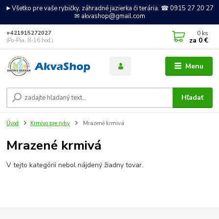
►Všetko pre vaše rybičky, záhradné jazierka či terária. ☎ 0915 27 20 27
✉ akvashop@gmail.com
0
ks
+421915272027
za
0 €
(Po-Pia, 8-16 hod.)
Menu
Hľadať
Úvod
Krmivo pre ryby
Mrazené krmivá
Mrazené krmivá
V tejto kategórii nebol nájdený žiadny tovar.