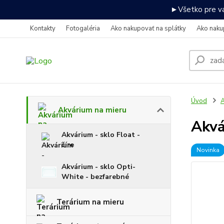
►Všetko pre va
Kontakty
Fotogaléria
Ako nakupovať na splátky
Ako naku
Úvod
A
Akvárium na mieru
Akv
Akvárium - sklo Float -
číre
Novinka
Akvárium - sklo Opti-
White - bezfarebné
Terárium na mieru