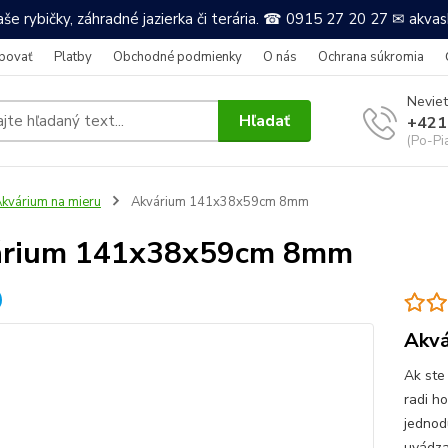
še rybičky, záhradné jazierka či terária. ☎ 0915 27 20 27 ✉ akv
povať
Platby
Obchodné podmienky
O nás
Ochrana súkromia
Neviet
Hľadať
+421
(Po-Pi
kvárium na mieru
Akvárium 141x38x59cm 8mm
árium 141x38x59cm 8mm
Akvá
Ak ste
radi h
jednod
uvádza