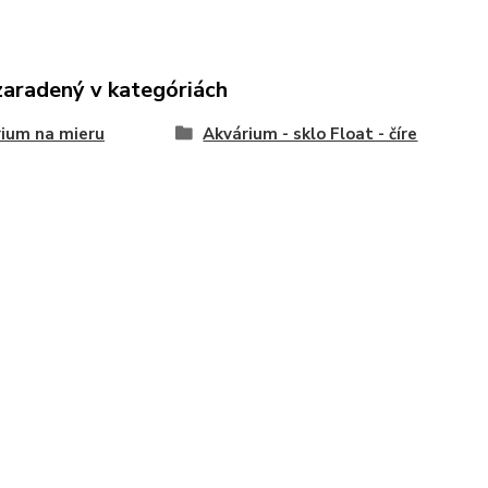
zaradený v kategóriách
ium na mieru
Akvárium - sklo Float - číre