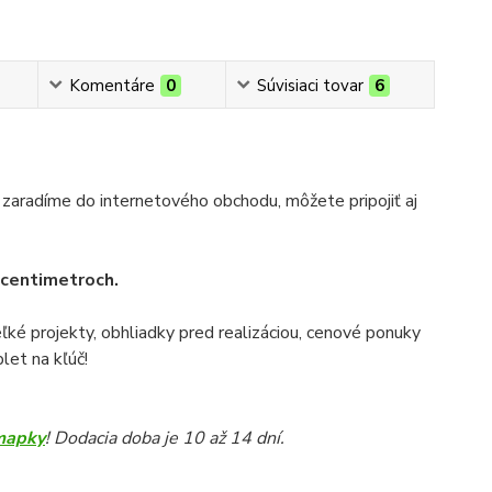
Komentáre
0
Súvisiaci tovar
6
 zaradíme do internetového obchodu, môžete pripojiť aj
v centimetroch.
veľké projekty, obhliadky pred realizáciou, cenové ponuky
let na kľúč!
mapky
! Dodacia doba je 10 až 14 dní.