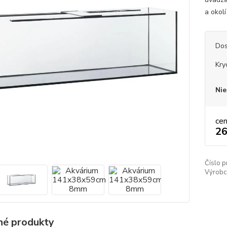
a okolí
Dos
Kry
Nie
ce
26
Číslo p
Výrobc
é produkty