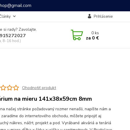
ashop@gmail.com
Články
Prihlásenie
e si rady? Zavolajte.
0
ks
915272027
za
0 €
a, 8-16 hod.)
Ohodnotiť produkt
rium na mieru 141x38x59cm 8mm
 na našej stránke požadovaný rozmer nenašli, napíšte nám a
o zaradíme do internetového obchodu, môžete pripojiť aj
uchý nákres, náčrt, projekt a pod. Vyrábané akváriá a teráriá
me v miere dĺžka x šírka x výška v centimetroch. V Bratislave