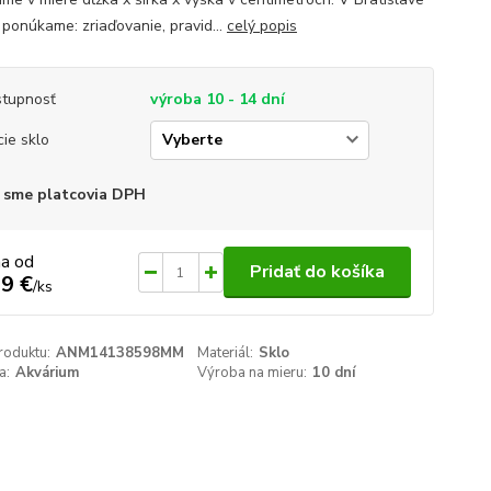
 ponúkame: zriaďovanie, pravid...
celý popis
tupnosť
výroba 10 - 14 dní
cie sklo
 sme platcovia DPH
na od
Pridať do košíka
9 €
/
ks
roduktu:
ANM14138598MM
Materiál:
Sklo
a:
Akvárium
Výroba na mieru:
10 dní