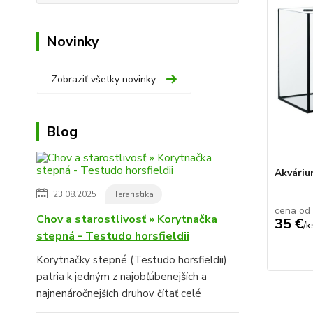
Novinky
Zobraziť všetky novinky
Blog
Akvári
23.08.2025
Teraristika
cena od
Chov a starostlivosť » Korytnačka
35 €
/
k
stepná - Testudo horsfieldii
Korytnačky stepné (Testudo horsfieldii)
patria k jedným z najobľúbenejších a
najnenáročnejších druhov
čítať celé