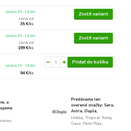
výroba 10 - 14 dní
Zvoliť variant
cena od
35 €
/
ks
výroba 10 - 14 dní
Zvoliť variant
cena od
199 €
/
ks
Pridať do košíka
výroba 10 - 14 dní
94 €
/
ks
Predávame len
me, a
overené značky: Sera,
ňujeme
Astra, Dupla,
Hobby, Tropical, Rataj,
pravou.
Oase, Penn Plax...