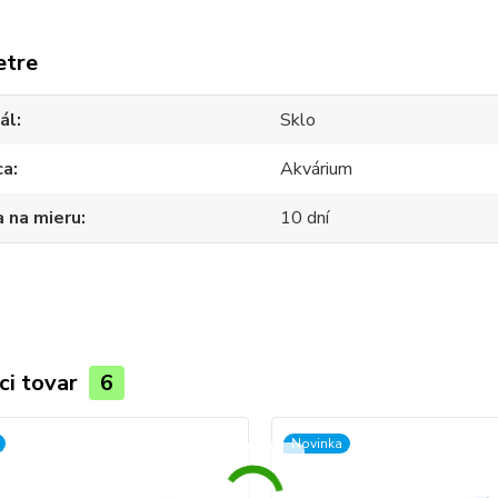
etre
ál
Sklo
ca
Akvárium
 na mieru
10 dní
ci tovar
6
Novinka