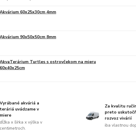
Akvárium 60x25x30cm 4mm
Akvárium 90x50x50cm 8mm
AkvaTerárium Turtles s ostrovčekom na mieru
60x40x25cm
Vyrábané akváriá a
Za kvalitu ručí
teráriá uvádzame v
preto uskutoč
miere
rozvoz vivárií
dĺžka x šírka x výška v
iba vlastnou do
centimetroch.