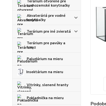
Terárium otvorené pre
suchozemské korytnačky
Akvateráriá pre vodné
korytnačky
Terárium pre iné zvieratá
Terárium pre pavúky a
hmyz
Paludárium na mieru
Insektárium na mieru
Vitrínky, slenené hranty
Pokladnička na mieru
Podobn