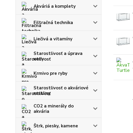
Akváriá a komplety
Filtračná technika
Liečivá a vitamíny
Starostlivosť a úprava
vody
Krmivo pre ryby
Starostlivosť o akváriové
rastliny
CO2 a minerály do
akvária
Štrk, piesky, kamene