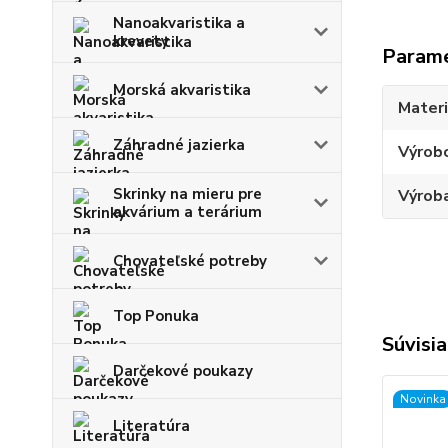
Nanoakvaristika a
krevety
Param
Morská akvaristika
Materi
Záhradné jazierka
Výrob
Skrinky na mieru pre
Výroba
akvárium a terárium
Chovateľské potreby
Top Ponuka
Súvisia
Darčekové poukazy
Novinka
Literatúra