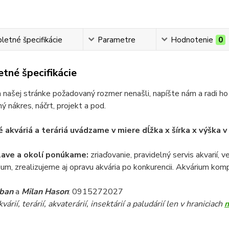
etné špecifikácie
Parametre
Hodnotenie
0
tné špecifikácie
 našej stránke požadovaný rozmer nenašli, napíšte nám a radi ho
ý nákres, náčrt, projekt a pod.
 akváriá a teráriá uvádzame v miere dĺžka x šírka x výška 
lave a okolí ponúkame:
zriaďovanie, pravidelný servis akvarií, 
ium, zrealizujeme aj opravu akvária po konkurencii. Akvárium komp
iban
a
Milan Hason
: 0915272027
árií, terárií, akvaterárií, insektárií a paludárií len v hraniciach