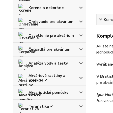
Korene a dekorácie
Kompl
Ohrievanie pre akvárium
Komple
Osvetlenie pre akvárium
Ak ste na
Čerpadlá pre akvárium
jednoduch
Analýza vody a testy
Vyrábané
Akváriové rastliny a
V Bratis
kolekcie ✓
pre akvár
Akvaristické pomôcky
Igor Her
Rozvoz akv
Teraristika ✓