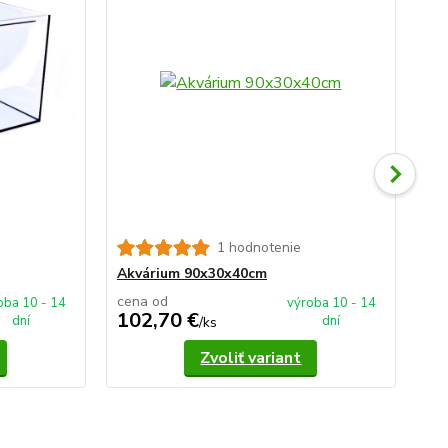
1 hodnotenie
Ak
Akvárium 90x30x40cm
cena od
ce
oba 10 - 14
výroba 10 - 14
102,70 €
1
dní
dní
/
ks
Zvoliť variant