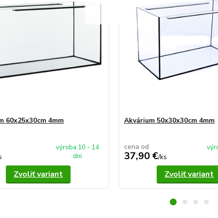
um 60x25x30cm 4mm
Akvárium 50x30x30cm 4mm
cena od
výroba 10 - 14
výr
37,90 €
dní
s
/
ks
Zvoliť variant
Zvoliť variant