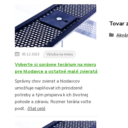
Tovar 
Akvár
05.12.2023
Výroba na mieru
Vyberte si správne terárium na mieru
pre hlodavce a ostatné malé zvieratá
Správny chov zvierat a hlodavcov
umožňuje naplňovať ich prirodzené
potreby a tým prispieva k ich životnej
pohode a zdraviu. Rozmer terária voľte
podľ...
čítať celé