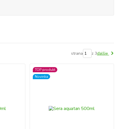
strana
z 3
ďalšie
TOP produkt
Novinka