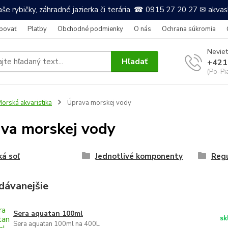
še rybičky, záhradné jazierka či terária. ☎ 0915 27 20 27 ✉ akv
povať
Platby
Obchodné podmienky
O nás
Ochrana súkromia
Neviet
Hľadať
+421
(Po-Pi
orská akvaristika
Úprava morskej vody
va morskej vody
á soľ
Jednotlivé komponenty
Regu
dávanejšie
Sera aquatan 100ml
sk
Sera aquatan 100ml na 400L