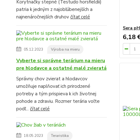
Korytnačky stepné (Testudo horsfieldii)
patria k jedným z najobľúbenejších a
najnenáročnejších druhov
čítať celé
Sera pH
6,18 
05.12.2023
Výroba na mieru
Vyberte si správne terárium na mieru
pre hlodavce a ostatné malé zvieratá
Správny chov zvierat a hlodavcov
umožňuje naplňovať ich prirodzené
potreby a tým prispieva k ich životnej
pohode a zdraviu. Rozmer terária voľte
podľ...
čítať celé
18.05.2023
Teraristika