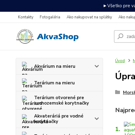
►Všetko pre va
Kontakty
Fotogaléria
Ako nakupovať na splátky
Ako naku
Úvod
M
Akvárium na mieru
Úpra
Terárium na mieru
Morsk
Terárium otvorené pre
suchozemské korytnačky
Najpre
Akvateráriá pre vodné
korytnačky
1.