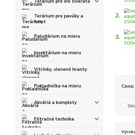
Terárium pre iné zvieratá
2.
Terárium pre pavúky a
hmyz
3.
Paludárium na mieru
Insektárium na mieru
Vitrínky, slenené hranty
Pokladnička na mieru
Cena:
Akváriá a komplety
Skl
Filtračná technika
Výrob