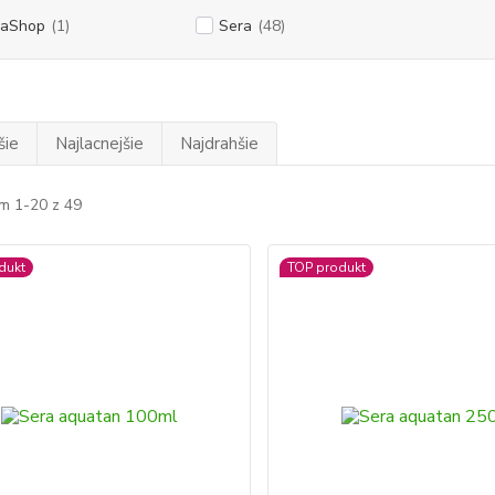
vaShop
(1)
Sera
(48)
šie
Najlacnejšie
Najdrahšie
m 1-20 z 49
dukt
TOP produkt