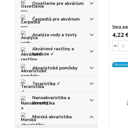
Osvetlenie pre akvárium
Čerpadlá pre akvárium
Sera aq
4,22 
Analýza vody a testy
Akváriové rastliny a
kolekcie ✓
Novinka
Akvaristické pomôcky
Teraristika ✓
Nanoakvaristika a
krevety
Morská akvaristika