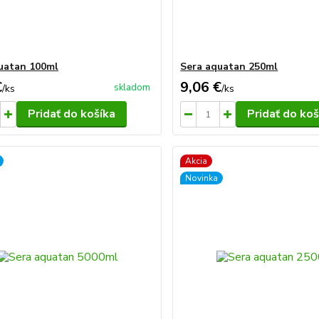
uatan 100ml
Sera aquatan 250ml
€
9,06 €
skladom
/
ks
/
ks
Pridať do košíka
Pridať do koš
Akcia
Novinka