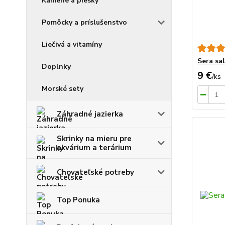
Kamene a piesky
Pomôcky a príslušenstvo
Liečivá a vitamíny
Sera sa
Doplnky
9 €
/
ks
Morské sety
Záhradné jazierka
Skrinky na mieru pre
akvárium a terárium
Chovateľské potreby
Top Ponuka