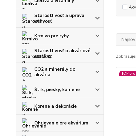
Liečivá a vitamíny
Ak
Starostlivosť a úprava
vody
Krmivo pre ryby
Najnov
Starostlivosť o akváriové
rastliny
Zobrazuje
CO2 a minerály do
TOP pro
akvária
Štrk, piesky, kamene
Korene a dekorácie
Ohrievanie pre akvárium