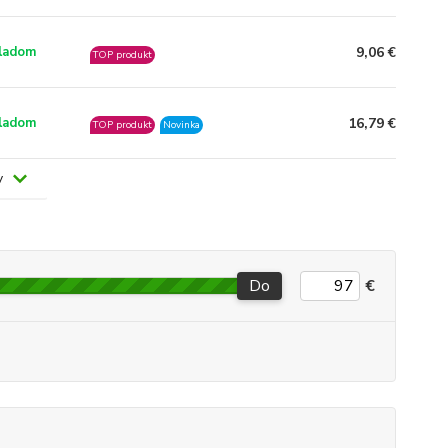
9,06 €
ladom
TOP produkt
16,79 €
ladom
TOP produkt
Novinka
v
Do
€