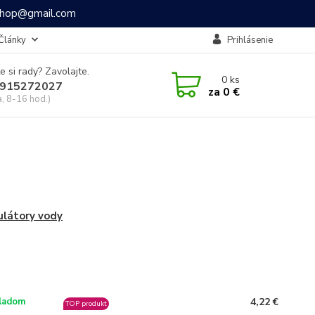
ashop@gmail.com
Články
Prihlásenie
e si rady? Zavolajte.
0
ks
915272027
za
0 €
a, 8-16 hod.)
látory vody
4,22 €
ladom
TOP produkt