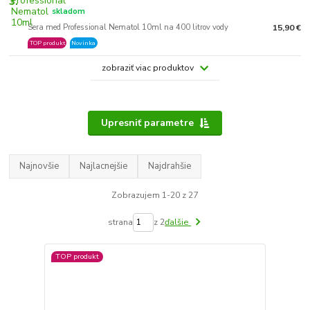
3.
skladom
Sera med Professional Nematol 10ml na 400 litrov vody
15,90 €
TOP produkt
Novinka
zobraziť viac produktov
Upresniť parametre
Najnovšie
Najlacnejšie
Najdrahšie
Zobrazujem 1-20 z 27
strana
z 2
ďalšie
TOP produkt