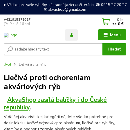
►Všetko pre vaše rybičky, záhradné jazierka či terária. ☎ 0915 27 20 27
✉ akvashop@gmail.com
0
ks
+421915272027
za
0 €
(Po-Pia, 8-16 hod.)
Menu
Hľadať
Úvod
Liečivá a vitamíny
Liečivá proti ochoreniam
akváriových rýb
AkvaShop zasílá balíčky i do České
republiky
.
V ďalšej akvaristickej kategórii nájdete všetko potrebné pre
dezinfekciu,
liečivé prípravky
pre akvárium, liečivá pre rybičky,
vitamíny a podporu zdravia akváriových rybičiek.