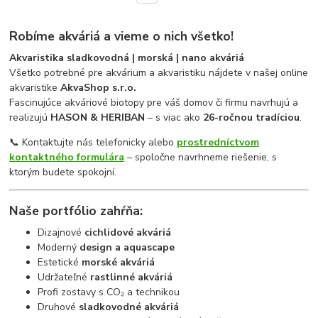
Robíme akváriá a vieme o nich všetko!
Akvaristika sladkovodná | morská | nano akváriá
Všetko potrebné pre akvárium a akvaristiku nájdete v našej online
akvaristike
AkvaShop s.r.o.
Fascinujúce akváriové biotopy pre váš domov či firmu navrhujú a
realizujú
HASON & HERIBAN
– s viac ako
26-ročnou tradíciou
.
📞 Kontaktujte nás telefonicky alebo
prostredníctvom
kontaktného formulára
– spoločne navrhneme riešenie, s
ktorým budete spokojní.
Naše portfólio zahŕňa:
Dizajnové
cichlidové akváriá
Moderný
design a aquascape
Estetické
morské akváriá
Udržateľné
rastlinné akváriá
Profi zostavy s CO₂ a technikou
Druhové
sladkovodné akváriá