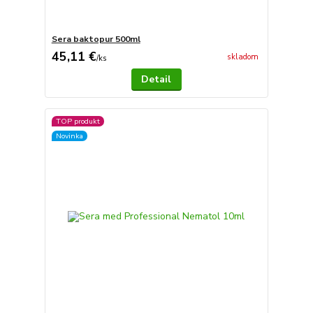
Sera baktopur 500ml
45,11 €
skladom
/
ks
Detail
TOP produkt
Novinka