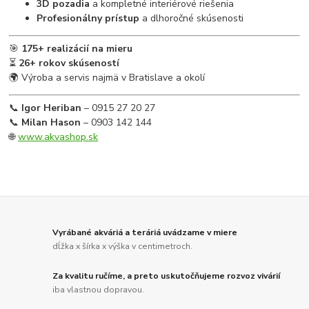
3D pozadia
a kompletné interiérové riešenia
Profesionálny prístup
a dlhoročné skúsenosti
🎯
175+ realizácií na mieru
⏳
26+ rokov skúseností
🌍 Výroba a servis najmä v Bratislave a okolí
📞
Igor Heriban
– 0915 27 20 27
📞
Milan Hason
– 0903 142 144
🌐
www.akvashop.sk
Vyrábané akváriá a teráriá uvádzame v miere
dĺžka x šírka x výška v centimetroch.
Za kvalitu ručíme, a preto uskutočňujeme rozvoz vivárií
iba vlastnou dopravou.