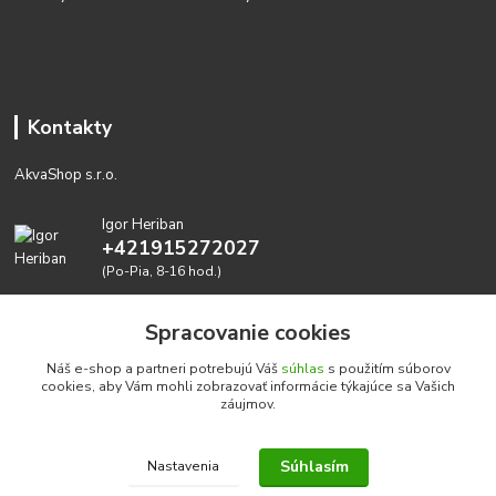
Kontakty
AkvaShop s.r.o.
Igor Heriban
+421915272027
(Po-Pia, 8-16 hod.)
akvashop@gmail.com
Spracovanie cookies
Náš e-shop a partneri potrebujú Váš
súhlas
s použitím súborov
cookies, aby Vám mohli zobrazovať informácie týkajúce sa Vašich
záujmov.
Súhlasím
Nastavenia
Realizujeme prírodné akvária: AkvaShop s.r.o. • IBAN:
SK3911000000002947087849