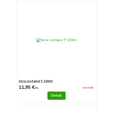
Sera costapur F 100ml
11,95 €
na ceste
/
ks
Detail