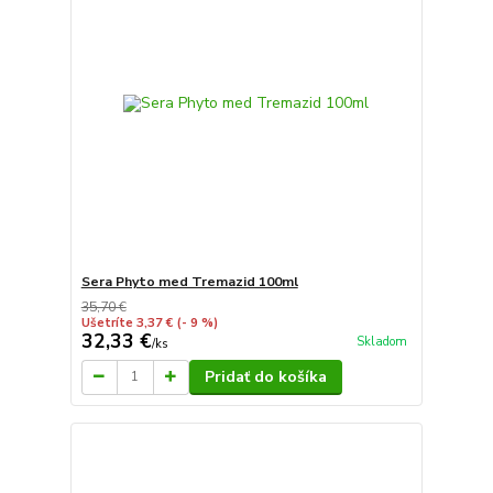
Sera Phyto med Tremazid 100ml
35,70 €
Ušetríte 3,37 €
(- 9 %)
32,33 €
Skladom
/
ks
Pridať do košíka