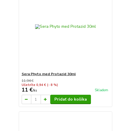
Sera Phyto med Protazid 30ml
11,94 €
Ušetríte 0,94 €
(- 8 %)
11 €
Skladom
/
ks
Pridať do košíka