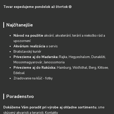
Tovar expedujeme pondelok až štvrtok
🟢
Najčítanejšie
Návod na použitie
akvárií, akvaterárií, terárií a niekoľko rád a
upozornení
Akvárium realizácia
a servis
Bratislavský kuriér
Privezieme aj do Maďarska:
Rajka, Hegyeshalom, Dunakiliti,
Mosonmagyarovár, Janossomoria
Privezieme aj do Rakúska:
Hainburg, Wolfsthal, Berg, Kittsee,
Edelsal
Zriaďovanie na kĺúč - fotky
Poradenstvo
Dokážeme Vám poradiť pri výrobe aj ohľadne sortimentu
, sme
skúsený akvaristi a teraristi.
Kontakty