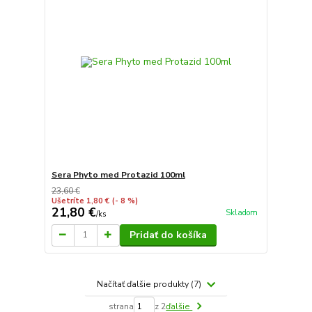
Sera Phyto med Protazid 100ml
23,60 €
Ušetríte 1,80 €
(- 8 %)
21,80 €
Skladom
/
ks
Pridať do košíka
Načítať ďalšie produkty (7)
strana
z 2
ďalšie