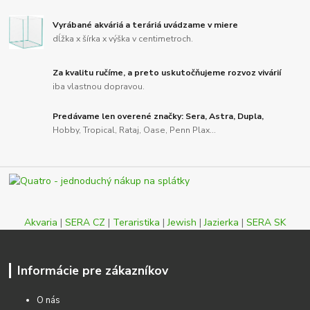
Vyrábané akváriá a teráriá uvádzame v miere
dĺžka x šírka x výška v centimetroch.
Za kvalitu ručíme, a preto uskutočňujeme rozvoz vivárií
iba vlastnou dopravou.
Predávame len overené značky: Sera, Astra, Dupla,
Hobby, Tropical, Rataj, Oase, Penn Plax...
Akvaria
|
SERA CZ
|
Teraristika
|
Jewish
|
Jazierka
|
SERA SK
Informácie pre zákazníkov
O nás