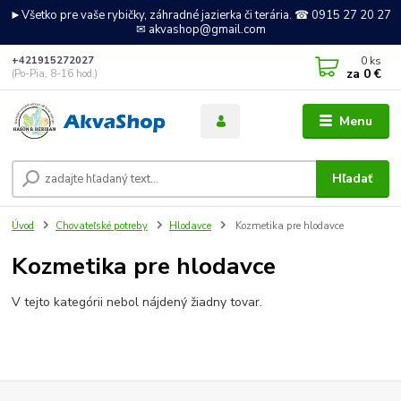
►Všetko pre vaše rybičky, záhradné jazierka či terária. ☎ 0915 27 20 27
✉ akvashop@gmail.com
0
ks
+421915272027
za
0 €
(Po-Pia, 8-16 hod.)
Menu
Hľadať
Úvod
Chovateľské potreby
Hlodavce
Kozmetika pre hlodavce
Kozmetika pre hlodavce
V tejto kategórii nebol nájdený žiadny tovar.