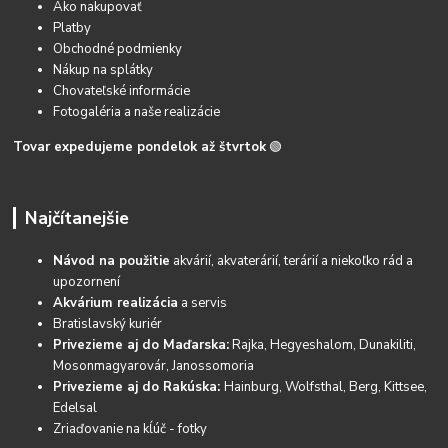
Ako nakupovať
Platby
Obchodné podmienky
Nákup na splátky
Chovateľské informácie
Fotogaléria a naše realizácie
Tovar expedujeme pondelok až štvrtok
🟢
Najčítanejšie
Návod na použitie
akvárií, akvaterárií, terárií a niekoľko rád a
upozornení
Akvárium realizácia
a servis
Bratislavský kuriér
Privezieme aj do Maďarska:
Rajka, Hegyeshalom, Dunakiliti,
Mosonmagyarovár, Janossomoria
Privezieme aj do Rakúska:
Hainburg, Wolfsthal, Berg, Kittsee,
Edelsal
Zriaďovanie na kĺúč - fotky