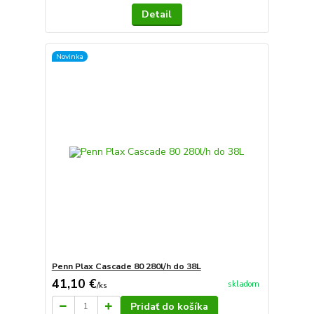
Detail
Novinka
Penn Plax Cascade 80 280l/h do 38L
41,10 €
skladom
/
ks
Pridať do košíka