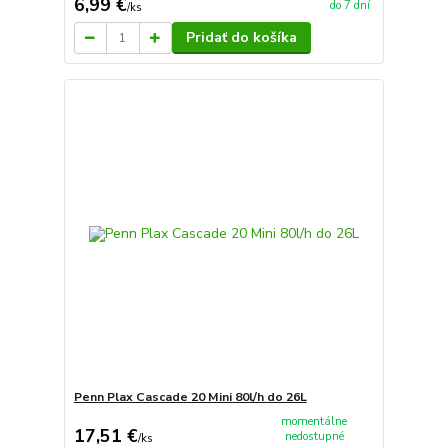
6,99 €
do 7 dní
/
ks
Pridať do košíka
Penn Plax Cascade 20 Mini 80l/h do 26L
momentálne
17,51 €
nedostupné
/
ks