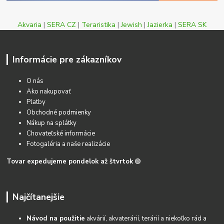
Akvaria
|
SERA CZ
|
Teraristika
|
Jewish
|
Jazierka
|
SERA SK
Informácie pre zákazníkov
O nás
Ako nakupovať
Platby
Obchodné podmienky
Nákup na splátky
Chovateľské informácie
Fotogaléria a naše realizácie
Tovar expedujeme pondelok až štvrtok
🟢
Najčítanejšie
Návod na použitie
akvárií, akvaterárií, terárií a niekoľko rád a