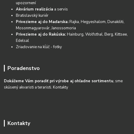
upozornení
Akvárium realizácia
a servis
Bratislavský kuriér
Privezieme aj do Maďarska:
Rajka, Hegyeshalom, Dunakiliti,
Mosonmagyarovár, Janossomoria
Privezieme aj do Rakúska:
Hainburg, Wolfsthal, Berg, Kittsee,
Edelsal
Zriaďovanie na kĺúč - fotky
Poradenstvo
Dokážeme Vám poradiť pri výrobe aj ohľadne sortimentu
, sme
skúsený akvaristi a teraristi.
Kontakty
Kontakty