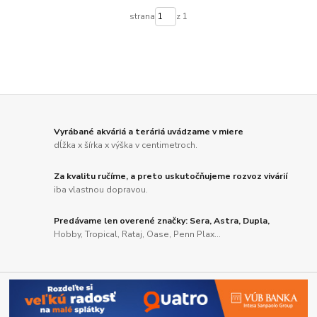
strana
z 1
Vyrábané akváriá a teráriá uvádzame v miere
dĺžka x šírka x výška v centimetroch.
Za kvalitu ručíme, a preto uskutočňujeme rozvoz vivárií
iba vlastnou dopravou.
Predávame len overené značky: Sera, Astra, Dupla,
Hobby, Tropical, Rataj, Oase, Penn Plax...