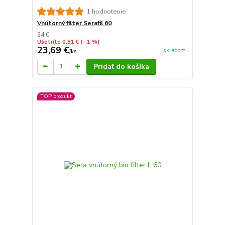
1 hodnotenie
Vnútorný filter Serafil 60
24 €
Ušetríte 0,31 €
(- 1 %)
23,69 €
skladom
/
ks
Pridať do košíka
TOP produkt