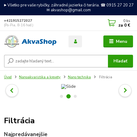
►Všetko pre vaše rybičky, záhradné jazierka či terária. ☎ 0915 27 20 27
✉ akvashop@gmail.com
0
ks
+421915272027
za
0 €
(Po-Pia, 8-16 hod.)
Menu
Hľadať
Úvod
Nanoakvaristika a krevety
Nano technika
Filtrácia
Filtrácia
Najpredávanejšie