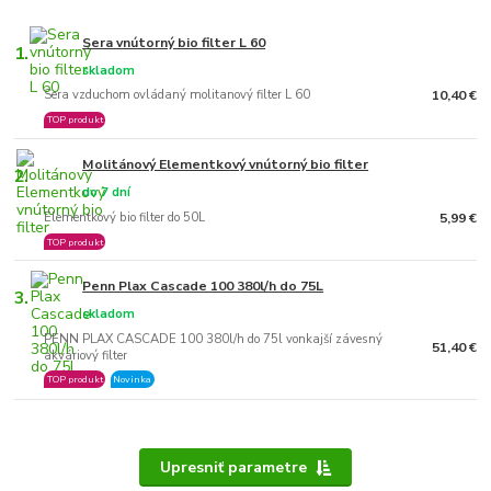
Sera vnútorný bio filter L 60
1.
skladom
Sera vzduchom ovládaný molitanový filter L 60
10,40 €
TOP produkt
Molitánový Elementkový vnútorný bio filter
2.
do 7 dní
Elementkový bio filter do 50L
5,99 €
TOP produkt
Penn Plax Cascade 100 380l/h do 75L
3.
skladom
PENN PLAX CASCADE 100 380l/h do 75l vonkajší závesný
51,40 €
akváriový filter
TOP produkt
Novinka
Upresniť parametre