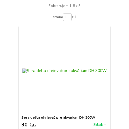
Zobrazujem 1-8 z 8
strana
z 1
Sera delta ohrievač pre akvárium DH 300W
30 €
Skladom
/
ks