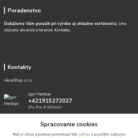
Poradenstvo
Dokážeme Vám poradiť pri výrobe aj ohľadne sortimentu
, sme
skúsený akvaristi a teraristi.
Kontakty
Kontakty
AkvaShop s.r.o.
Igor Heriban
+421915272027
(Po-Pia, 8-16 hod.)
akvashop@gmail.com
Spracovanie cookies
Náš e-shop a partneri potrebujú Váš
súhlas
s použitím súborov