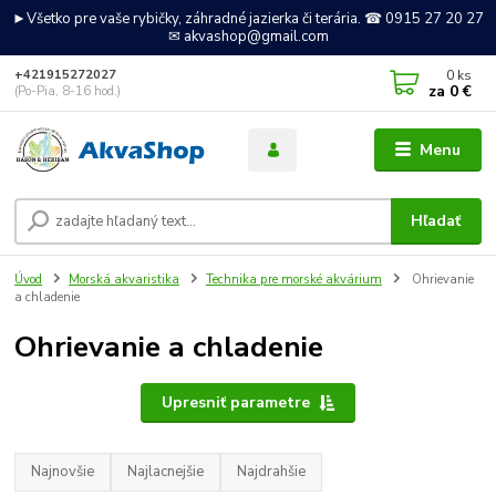
►Všetko pre vaše rybičky, záhradné jazierka či terária. ☎ 0915 27 20 27
✉ akvashop@gmail.com
0
ks
+421915272027
za
0 €
(Po-Pia, 8-16 hod.)
Menu
Hľadať
Úvod
Morská akvaristika
Technika pre morské akvárium
Ohrievanie
a chladenie
Ohrievanie a chladenie
Upresniť parametre
Najnovšie
Najlacnejšie
Najdrahšie