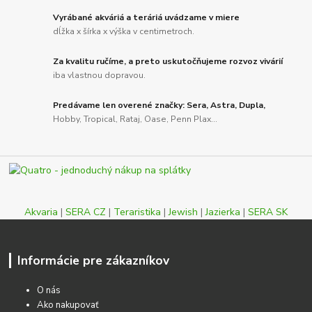
Vyrábané akváriá a teráriá uvádzame v miere
dĺžka x šírka x výška v centimetroch.
Za kvalitu ručíme, a preto uskutočňujeme rozvoz vivárií
iba vlastnou dopravou.
Predávame len overené značky: Sera, Astra, Dupla,
Hobby, Tropical, Rataj, Oase, Penn Plax...
Akvaria
|
SERA CZ
|
Teraristika
|
Jewish
|
Jazierka
|
SERA SK
Informácie pre zákazníkov
O nás
Ako nakupovať