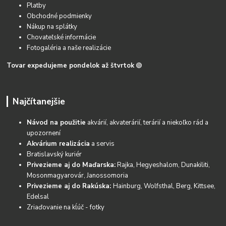
Platby
Obchodné podmienky
Nákup na splátky
Chovateľské informácie
Fotogaléria a naše realizácie
Tovar expedujeme pondelok až štvrtok
🟢
Najčítanejšie
Návod na použitie
akvárií, akvaterárií, terárií a niekoľko rád a
upozornení
Akvárium realizácia
a servis
Bratislavský kuriér
Privezieme aj do Maďarska:
Rajka, Hegyeshalom, Dunakiliti,
Mosonmagyarovár, Janossomoria
Privezieme aj do Rakúska:
Hainburg, Wolfsthal, Berg, Kittsee,
Edelsal
Zriaďovanie na kĺúč - fotky