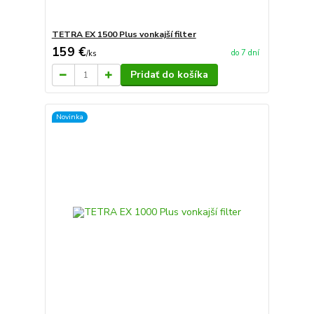
TETRA EX 1500 Plus vonkajší filter
159 €
do 7 dní
/
ks
Pridať do košíka
Novinka