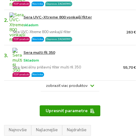
TOP produkt
Novinka
Doprava ZADARMO
Sera UVC-Xtreme 800 vonkajší filter
2.
skladom
Sera UVC-Xtreme 800 vonkajší filter
263 €
TOP produkt
Novinka
Doprava ZADARMO
Sera multi fil 350
3.
Skladom
Sera špeciálny prídavný filter multi fil 350
55,70 €
TOP produkt
Novinka
zobraziť viac produktov
Upresniť parametre
Najnovšie
Najlacnejšie
Najdrahšie