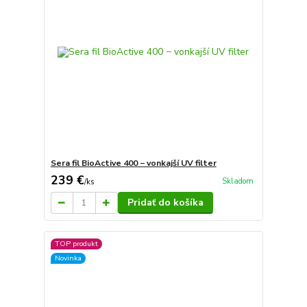
Sera fil BioActive 400 − vonkajší UV filter
239 €
Skladom
/
ks
Pridať do košíka
TOP produkt
Novinka