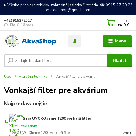
►Všetko pre vaše rybičky, záhradné jazierka či terária. ☎ 0915 27 20 27
✉ akvashop@gmail.com
0
ks
+421915272027
za
0 €
(Po-Pia, 8-16 hod.)
Menu
Hľadať
Úvod
Filtračná technika
Vonkajší filter pre akvárium
Vonkajší filter pre akvárium
Najpredávanejšie
Sera UVC-Xtreme 1200 vonkajší filter
1.
skladom
Sera UVC-Xtreme 1200 vonkajší filter
298 €