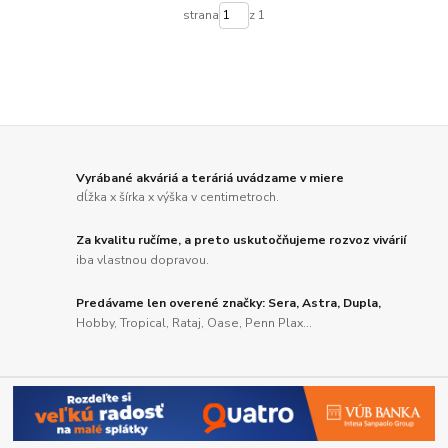
strana
z 1
Vyrábané akváriá a teráriá uvádzame v miere
dĺžka x šírka x výška v centimetroch.
Za kvalitu ručíme, a preto uskutočňujeme rozvoz vivárií
iba vlastnou dopravou.
Predávame len overené značky: Sera, Astra, Dupla,
Hobby, Tropical, Rataj, Oase, Penn Plax...