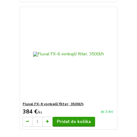
Fluval FX-6 vonkajší filter, 3500l/h
384 €
do 3 dní
/
ks
Pridať do košíka