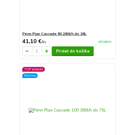
Penn Plax Cascade 80 280l/h do 38L
41,10 €
skladom
/
ks
Pridať do košíka
TOP produkt
Novinka