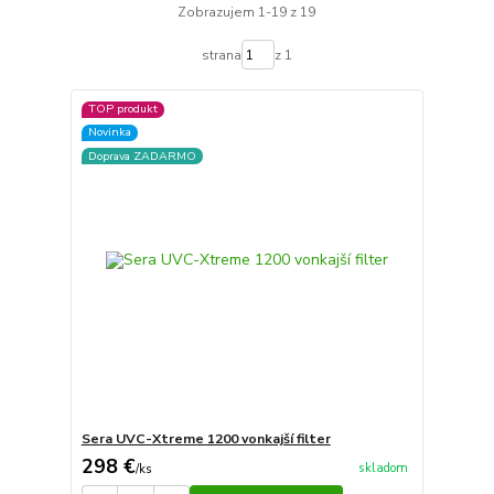
Zobrazujem 1-19 z 19
strana
z 1
TOP produkt
Novinka
Doprava ZADARMO
Sera UVC-Xtreme 1200 vonkajší filter
298 €
skladom
/
ks