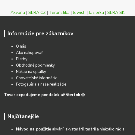
Akvaria
|
SERA CZ
|
Teraristika
|
Jewish
|
Jazierka
|
SERA SK
Informácie pre zákazníkov
O nás
Ako nakupovať
Platby
Obchodné podmienky
Nákup na splátky
Chovateľské informácie
Fotogaléria a naše realizácie
Tovar expedujeme pondelok až štvrtok
🟢
Najčítanejšie
Návod na použitie
akvárií, akvaterárií, terárií a niekoľko rád a