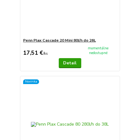
Penn Plax Cascade 20 Mini 80l/h do 26L
momentálne
17,51 €
nedostupné
/
ks
Detail
Novinka