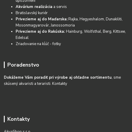
upozornení
Akvárium realizácia
a servis
Bratislavský kuriér
Privezieme aj do Maďarska:
Rajka, Hegyeshalom, Dunakiliti,
Mosonmagyarovár, Janossomoria
Privezieme aj do Rakúska:
Hainburg, Wolfsthal, Berg, Kittsee,
Edelsal
Zriaďovanie na kĺúč - fotky
Poradenstvo
Dokážeme Vám poradiť pri výrobe aj ohľadne sortimentu
, sme
skúsený akvaristi a teraristi.
Kontakty
Kontakty
AkvaShop s.r.o.