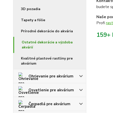
Kontakt
budete sp
3D pozadia
Naše por
Tapety a fólie
Profi
rast
Prírodné dekorácie do akvária
159+ 
Ostatné dekorácie a výzdoba
akvárií
Kvalitné plastové rastliny pre
akvárium
Ohrievanie pre akvárium
Osvetlenie pre akvárium
Čerpadlá pre akvárium