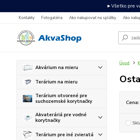
►Všetko pre va
Kontakty
Fotogaléria
Ako nakupovať na splátky
Ako naku
Úvod
K
Akvárium na mieru
Osta
Terárium na mieru
Terárium otvorené pre
suchozemské korytnačky
Cena:
Akvateráriá pre vodné
korytnačky
Skl
Terárium pre iné zvieratá