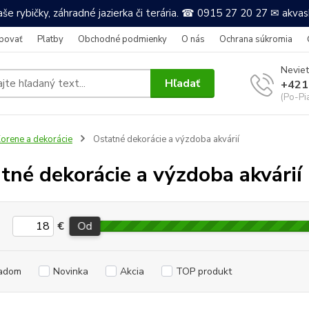
še rybičky, záhradné jazierka či terária. ☎ 0915 27 20 27 ✉ akv
povať
Platby
Obchodné podmienky
O nás
Ochrana súkromia
Neviet
Hľadať
+421
(Po-Pi
orene a dekorácie
Ostatné dekorácie a výzdoba akvárií
tné dekorácie a výzdoba akvárií
€
Od
adom
Novinka
Akcia
TOP produkt