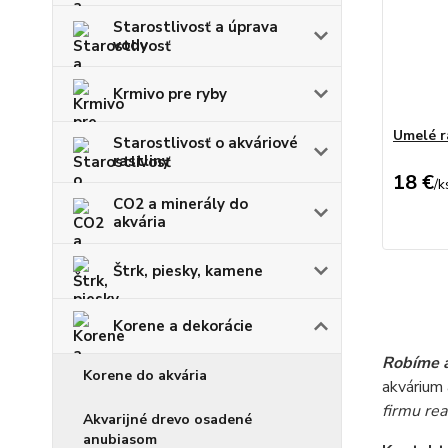
Starostlivosť a úprava
vody
Krmivo pre ryby
Umelé r
Starostlivosť o akváriové
rastliny
18 €
/
k
CO2 a minerály do
akvária
Štrk, piesky, kamene
Korene a dekorácie
Robíme a
Korene do akvária
akvárium
firmu rea
Akvarijné drevo osadené
anubiasom