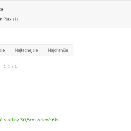
ca
n Plax
(1)
šie
Najlacnejšie
Najdrahšie
m 1-1 z 1