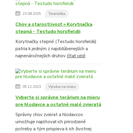
23.08.2025
Teraristika
Chov a starostlivosť » Korytnačka
stepná - Testudo horsfieldii
Korytnačky stepné (Testudo horsfieldii)
patria k jedným z najobľúbenejších a
najnenáročnejších druhov
čítať celé
05.12.2023
Výroba na mieru
Vyberte si správne terárium na mieru
pre hlodavce a ostatné malé zvieratá
Správny chov zvierat a hlodavcov
umožňuje naplňovať ich prirodzené
potreby a tým prispieva k ich životnej