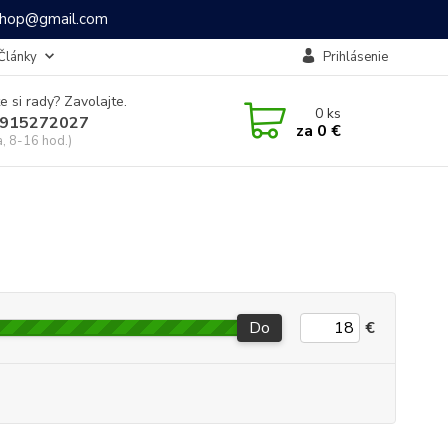
ashop@gmail.com
Články
Prihlásenie
e si rady? Zavolajte.
0
ks
915272027
za
0 €
a, 8-16 hod.)
Do
€