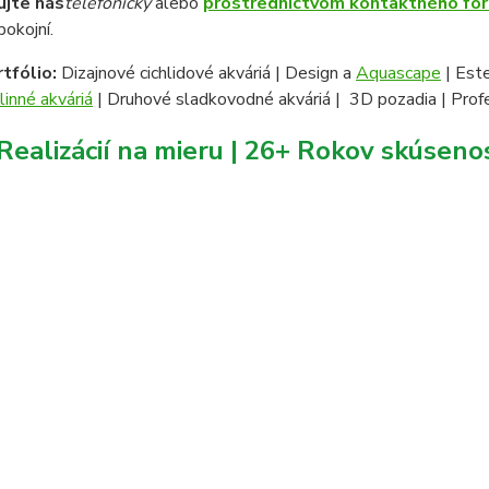
ujte nás
telefonicky
alebo
prostredníctvom kontaktného fo
okojní.
tfólio:
Dizajnové cichlidové akváriá | Design a
Aquascape
| Este
linné akváriá
| Druhové sladkovodné akváriá | 3D pozadia | Profe
Realizácií na mieru | 26+ Rokov skúseno