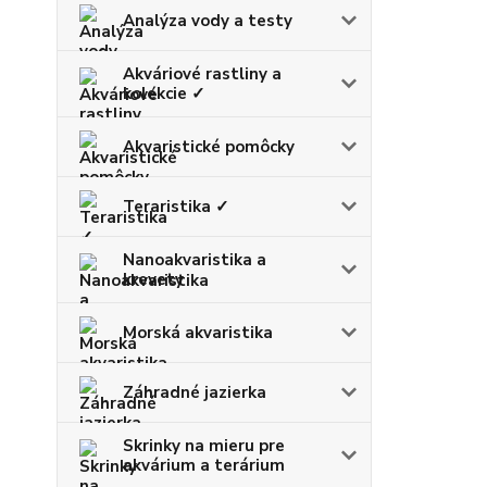
Analýza vody a testy
Akváriové rastliny a
kolekcie ✓
Akvaristické pomôcky
Teraristika ✓
Nanoakvaristika a
krevety
Morská akvaristika
Záhradné jazierka
Skrinky na mieru pre
akvárium a terárium