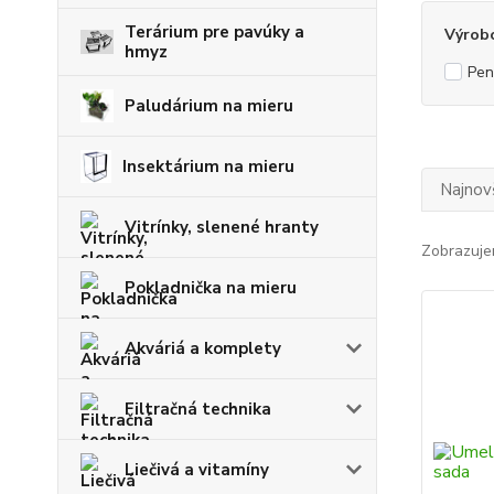
Terárium pre pavúky a
Výrob
hmyz
Pen
Paludárium na mieru
Insektárium na mieru
Najnov
Vitrínky, slenené hranty
Zobrazuje
Pokladnička na mieru
Akváriá a komplety
Filtračná technika
Liečivá a vitamíny