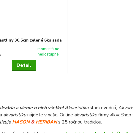
astliny 30,5cm zelené 6ks sada
momentálne
nedostupné
s
Detail
kvária a vieme o nich všetko!
Akvaristika
sladkovodná,
Akvari
 a
akvaristiku
nájdete v našej Online
akvaristike
firmy
A
kva
S
hop 
lizuje
HASON
&
HERIBAN
s 25 ročnou tradíciou.