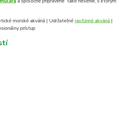
rmulára
a spoločne pripravíme také riešenie, s ktorým
tické morské akváriá | Udržateľné
rastlinné akváriá
|
sionálny prístup
stí