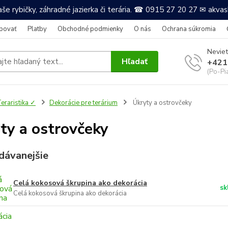
še rybičky, záhradné jazierka či terária. ☎ 0915 27 20 27 ✉ akv
povať
Platby
Obchodné podmienky
O nás
Ochrana súkromia
Neviet
Hľadať
+421
(Po-Pi
eraristika ✓
Dekorácie pre terárium
Úkryty a ostrovčeky
ty a ostrovčeky
dávanejšie
Celá kokosová škrupina ako dekorácia
sk
Celá kokosová škrupina ako dekorácia