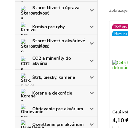
Starostlivosť a úprava
Zobrazuje
vody
Krmivo pre ryby
TOP pro
Novinka
Starostlivosť o akváriové
rastliny
CO2 a minerály do
akvária
Štrk, piesky, kamene
Korene a dekorácie
Ohrievanie pre akvárium
Celá ko
4,10 
Osvetlenie pre akvárium