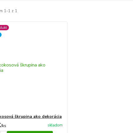
m 1-1 z 1
dukt
kosová škrupina ako dekorácia
€
skladom
/
ks