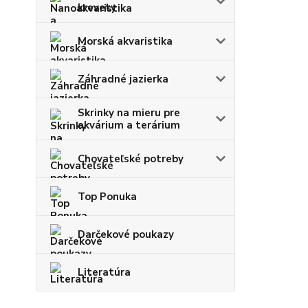
krevety
Morská akvaristika
Záhradné jazierka
Skrinky na mieru pre
akvárium a terárium
Chovateľské potreby
Top Ponuka
Darčekové poukazy
Literatúra