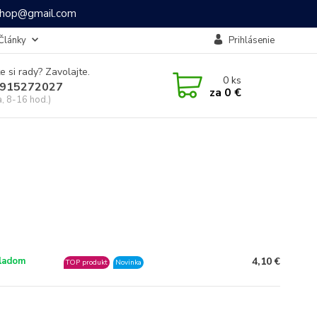
ashop@gmail.com
Články
Prihlásenie
e si rady? Zavolajte.
0
ks
915272027
za
0 €
a, 8-16 hod.)
4,10 €
ladom
TOP produkt
Novinka