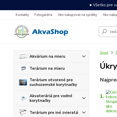
►Všetko pre va
Kontakty
Fotogaléria
Ako nakupovať na splátky
Ako naku
Úvod
T
Akvárium na mieru
Úkry
Terárium na mieru
Najpre
Terárium otvorené pre
suchozemské korytnačky
1.
Akvateráriá pre vodné
korytnačky
Terárium pre iné zvieratá