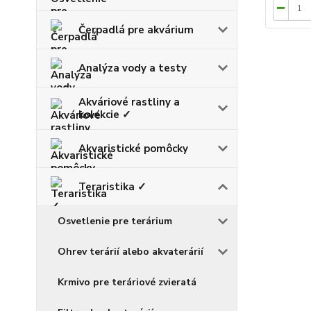
Čerpadlá pre akvárium
Analýza vody a testy
Akváriové rastliny a
kolekcie ✓
Akvaristické pomôcky
Teraristika ✓
Osvetlenie pre terárium
Ohrev terárií alebo akvaterárií
Krmivo pre teráriové zvieratá