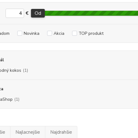
€
Od
adom
Novinka
Akcia
TOP produkt
ál
rodný kokos
(1)
ca
vaShop
(1)
šie
Najlacnejšie
Najdrahšie