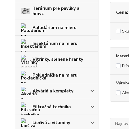
Terárium pre pavúky a
Cena:
hmyz
Paludárium na mieru
Skl
Insektárium na mieru
Materi
Vitrínky, slenené hranty
Prí
Pokladnička na mieru
Výrob
Akváriá a komplety
Ak
Filtračná technika
Liečivá a vitamíny
Najnov