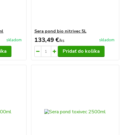
ml
Sera pond bio nitrivec 5L
133,49 €
skladom
skladom
/
ks
íka
Pridať do košíka