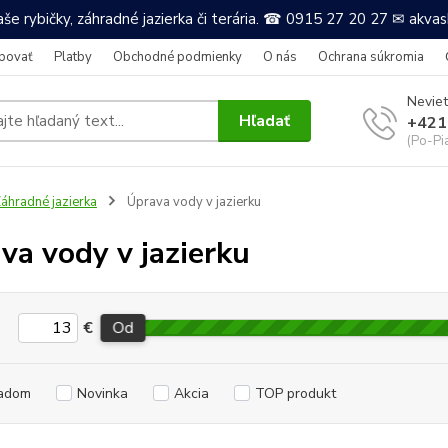
še rybičky, záhradné jazierka či terária. ☎ 0915 27 20 27 ✉ akv
povať
Platby
Obchodné podmienky
O nás
Ochrana súkromia
Neviet
Hľadať
+421
(Po-Pi
áhradné jazierka
Úprava vody v jazierku
va vody v jazierku
€
Od
adom
Novinka
Akcia
TOP produkt