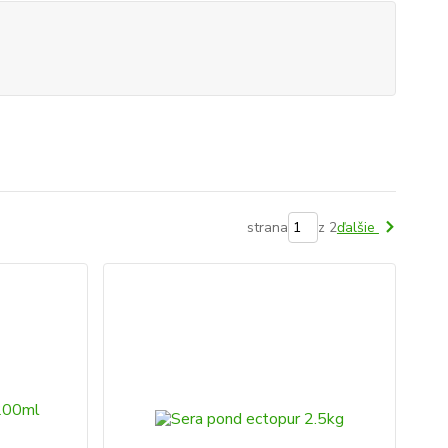
strana
z 2
ďalšie