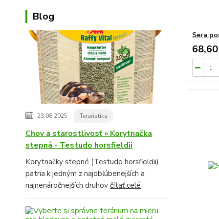
Blog
Sera po
68,60
23.08.2025
Teraristika
Chov a starostlivosť » Korytnačka
stepná - Testudo horsfieldii
Korytnačky stepné (Testudo horsfieldii)
patria k jedným z najobľúbenejších a
najnenáročnejších druhov
čítať celé