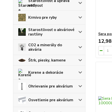
Starostlivosť a úprava
vody
Krmivo pre ryby
Starostlivosť o akváriové
Sera po
rastliny
12,98
CO2 a minerály do
akvária
Štrk, piesky, kamene
Korene a dekorácie
Ohrievanie pre akvárium
Osvetlenie pre akvárium