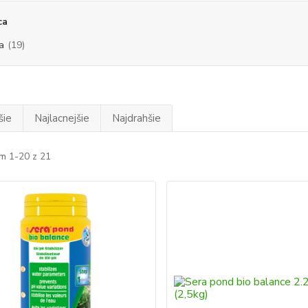
ca
a
(19)
šie
Najlacnejšie
Najdrahšie
m 1-20 z 21