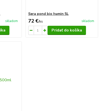
l
Sera pond bio humin 5L
72 €
skladom
skladom
/
ks
íka
Pridať do košíka