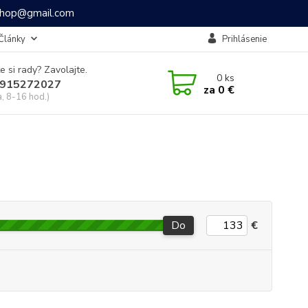
ashop@gmail.com
Články
Prihlásenie
e si rady? Zavolajte.
0
ks
915272027
za
0 €
a, 8-16 hod.)
Do
€