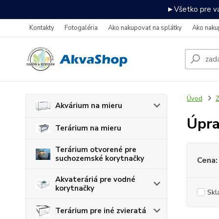
►Všetko pre va
Kontakty
Fotogaléria
Ako nakupovať na splátky
Ako naku
Úvod
Z
Akvárium na mieru
Úpra
Terárium na mieru
Terárium otvorené pre
suchozemské korytnačky
Cena:
Akvateráriá pre vodné
korytnačky
Skl
Terárium pre iné zvieratá