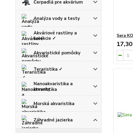
Čerpadlá pre akvárium
Analýza vody a testy
Akváriové rastliny a
Sera K
kolekcie ✓
17,30
Akvaristické pomôcky
Teraristika ✓
Nanoakvaristika a
krevety
Morská akvaristika
Záhradné jazierka