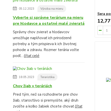
05.12.2023
Výroba na mieru
Sera po
Vyberte si správne terárium na mieru
12,77
pre hlodavce a ostatné malé zvieratá
Správny chov zvierat a hlodavcov
umožňuje naplňovať ich prirodzené
potreby a tým prispieva k ich životnej
pohode a zdraviu. Rozmer terária voľte
podľ...
čítať celé
18.05.2023
Teraristika
Chov žiab v teráriách
Pred tým, než sa rozhodnete pre chov
žiab, starostlivo si premyslite, aký druh
zvolíte a koľko žabiek chcete chovať
čítať