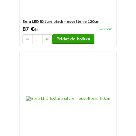
Sera LED fiXture black - osvetlenie 120cm
87 €
Skladom
/
ks
Pridať do košíka