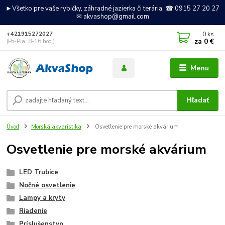
►Všetko pre vaše rybičky, záhradné jazierka či terária. ☎ 0915 27 20 27
✉ akvashop@gmail.com
0
ks
+421915272027
za
0 €
(Po-Pia, 8-16 hod.)
Menu
Hľadať
Úvod
Morská akvaristika
Osvetlenie pre morské akvárium
Osvetlenie pre morské akvárium
LED Trubice
Nočné osvetlenie
Lampy a kryty
Riadenie
Príslušenstvo