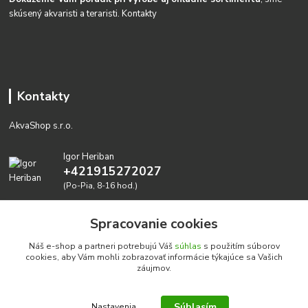
skúsený akvaristi a teraristi.
Kontakty
Kontakty
AkvaShop s.r.o.
Igor Heriban
+421915272027
(Po-Pia, 8-16 hod.)
akvashop@gmail.com
Spracovanie cookies
Náš e-shop a partneri potrebujú Váš
súhlas
s použitím súborov
cookies, aby Vám mohli zobrazovať informácie týkajúce sa Vašich
záujmov.
Súhlasím
Nastavenia
Realizujeme prírodné akvária: AkvaShop s.r.o. • IBAN: