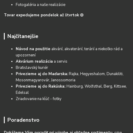
Fotogaléria a naše realizácie
Tovar expedujeme pondelok až štvrtok
🟢
Najčítanejšie
Návod na použitie
akvárií, akvaterárií, terárií a niekoľko rád a
upozornení
Akvárium realizácia
a servis
Bratislavský kuriér
Privezieme aj do Maďarska:
Rajka, Hegyeshalom, Dunakiliti,
Mosonmagyarovár, Janossomoria
Privezieme aj do Rakúska:
Hainburg, Wolfsthal, Berg, Kittsee,
Edelsal
Zriaďovanie na kĺúč - fotky
Poradenstvo
Dokážeme Vám poradiť pri výrobe aj ohľadne sortimentu
, sme