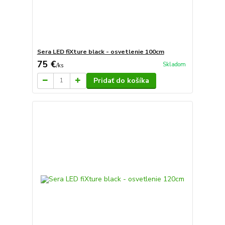
Sera LED fiXture black - osvetlenie 100cm
75 €
Skladom
/
ks
Pridať do košíka