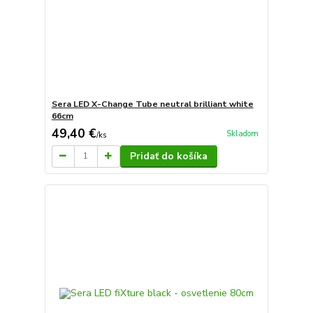
Sera LED X-Change Tube neutral brilliant white
66cm
49,40 €
Skladom
/
ks
Pridať do košíka