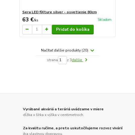
Sera LED fiXture silver - osvetlenie 80cm
63 €
Skladom
/
ks
Pridať do košíka
Načítať ďalšie produkty (20)
strana
z 3
ďalšie
Vyrábané akváriá a teráriá uvádzame v miere
dĺžka x šírka x výška v centimetroch.
Za kvalitu ručíme, a preto uskutočňujeme rozvoz vivárií
iba vlastnou dopravou.