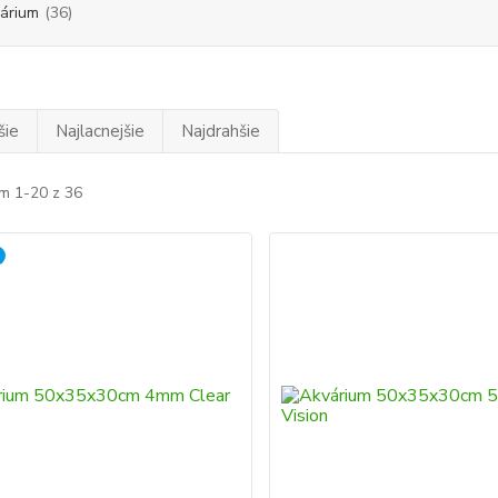
árium
(36)
šie
Najlacnejšie
Najdrahšie
m 1-20 z 36