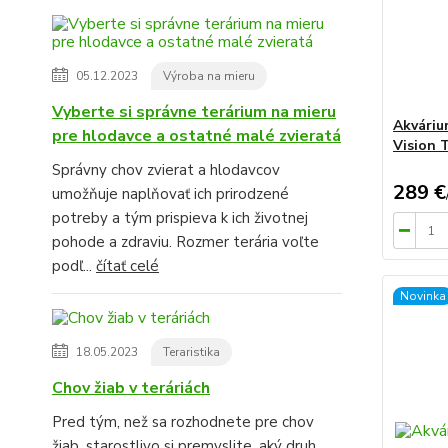
05.12.2023
Výroba na mieru
Vyberte si správne terárium na mieru
Akváriu
pre hlodavce a ostatné malé zvieratá
Vision 
Správny chov zvierat a hlodavcov
289 €
umožňuje naplňovať ich prirodzené
potreby a tým prispieva k ich životnej
pohode a zdraviu. Rozmer terária voľte
podľ...
čítať celé
Novinka
18.05.2023
Teraristika
Chov žiab v teráriách
Pred tým, než sa rozhodnete pre chov
žiab, starostlivo si premyslite, aký druh