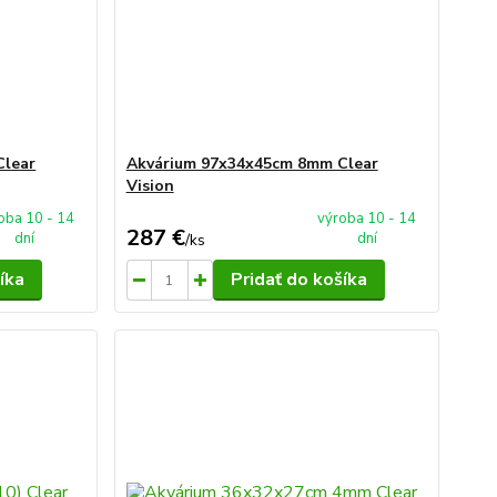
Clear
Akvárium 97x34x45cm 8mm Clear
Vision
oba 10 - 14
výroba 10 - 14
287 €
dní
dní
/
ks
íka
Pridať do košíka