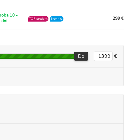
roba 10 -
299 €
TOP produkt
Novinka
 dní
Do
€