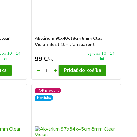
Clear
Akvárium 90x40x18cm 5mm Clear
Vision Bez líšt - transparent
oba 10 - 14
výroba 10 - 14
99 €
dní
dní
/
ks
íka
Pridať do košíka
TOP produkt
Novinka