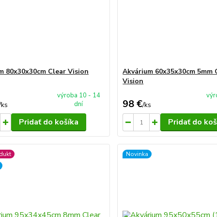
m 80x30x30cm Clear Vision
Akvárium 60x35x30cm 5mm 
Vision
výroba 10 - 14
výr
98 €
dní
/
ks
/
ks
Pridať do košíka
Pridať do koš
dukt
Novinka