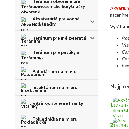
Terárium otvorené pre
suchozemské korytnačky
Akvárium
naceníme 
Akvateráriá pre vodné
korytnačky
Vyrábané
Roz
Terárium pre iné zvieratá
Vla
Cen
Terárium pre pavúky a
hmyz
Cen
Fas
Paludárium na mieru
Najpre
Insektárium na mieru
Vitrínky, slenené hranty
1.
Pokladnička na mieru
2.