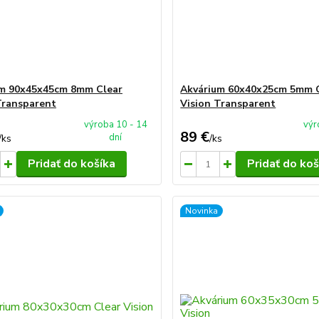
m 90x45x45cm 8mm Clear
Akvárium 60x40x25cm 5mm 
Transparent
Vision Transparent
výroba 10 - 14
výr
89 €
dní
/
ks
/
ks
Pridať do košíka
Pridať do koš
Novinka