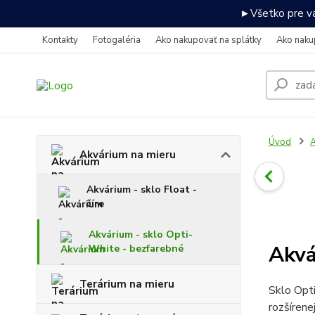
►Všetko pre va
Kontakty
Fotogaléria
Ako nakupovať na splátky
Ako naku
Úvod
A
Akvárium na mieru
Akvárium - sklo Float -
číre
Akvárium - sklo Opti-
Akvá
White - bezfarebné
Terárium na mieru
Sklo Opti
rozšírene