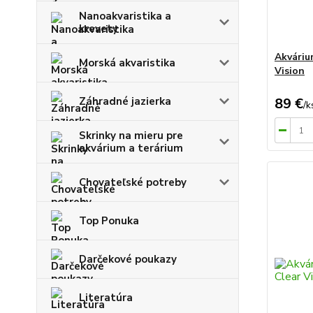
Nanoakvaristika a
krevety
Akváriu
Morská akvaristika
Vision
Záhradné jazierka
89 €
/
k
Skrinky na mieru pre
akvárium a terárium
Chovateľské potreby
Top Ponuka
Darčekové poukazy
Literatúra