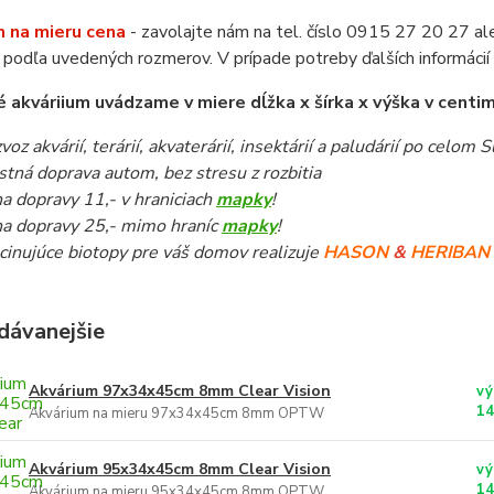
 na mieru cena
- zavolajte nám na tel. číslo 0915 27 20 27 a
podľa uvedených rozmerov. V prípade potreby ďalších informáci
 akváriium uvádzame v miere dĺžka x šírka x výška v centi
voz akvárií, terárií, akvaterárií, insektárií a paludárií po celom
stná doprava autom, bez stresu z rozbitia
a dopravy 11,- v hraniciach
mapky
!
a dopravy 25,- mimo hraníc
mapky
!
cinujúce biotopy pre váš domov realizuje
HASON
&
HERIBAN
dávanejšie
Akvárium 97x34x45cm 8mm Clear Vision
vý
14
Akvárium na mieru 97x34x45cm 8mm OPTW
Akvárium 95x34x45cm 8mm Clear Vision
vý
14
Akvárium na mieru 95x34x45cm 8mm OPTW