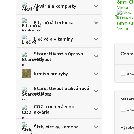
Akváriá a komplety
3.
Filtračná technika
Liečivá a vitamíny
Cena:
Starostlivosť a úprava
vody
Skl
Krmivo pre ryby
Starostlivosť o akváriové
rastliny
Materi
CO2 a minerály do
Skl
akvária
Štrk, piesky, kamene
Výrob