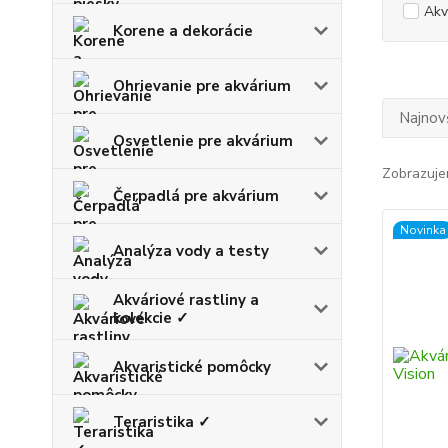
Akv
Korene a dekorácie
Ohrievanie pre akvárium
Najnov
Osvetlenie pre akvárium
Zobrazuje
Čerpadlá pre akvárium
Novinka
Analýza vody a testy
Akváriové rastliny a
kolekcie ✓
Akvaristické pomôcky
Teraristika ✓