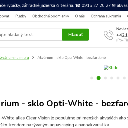
še rybičky, záhradné jazierka či terária. ☎ 0915 27 20 27 ✉ akv
povať
Platby
Obchodné podmienky
O nás
Ochrana súkromia
Neviet
Hľadať
+421
(Po-Pi
kvárium na mieru
Akvárium - sklo Opti-White - bezfarebné
rium - sklo Opti-White - bezfa
-White alias Clear Vision je populárne pri menších akváriách ako 
jším trendom nazývaným aquascaping a nanoakvaristika.