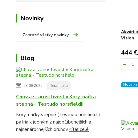
Novinky
Akváriu
Zobraziť všetky novinky
Vision
444 €
Blog
Novinka
23.08.2025
Teraristika
Chov a starostlivosť » Korytnačka
stepná - Testudo horsfieldii
Korytnačky stepné (Testudo horsfieldii)
patria k jedným z najobľúbenejších a
najnenáročnejších druhov
čítať celé