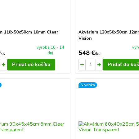
m 110x50x50cm 10mm Clear
Akvárium 120x50x50cm 12m
Vision
výroba 10 - 14
výr
548 €
dní
/
ks
/
ks
Pridať do košíka
Pridať do koš
Novinka