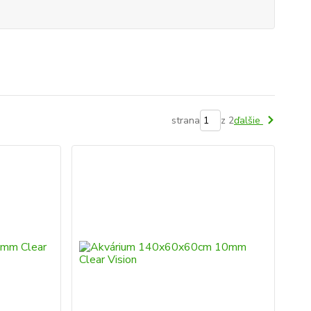
strana
z 2
ďalšie