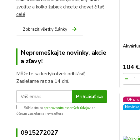
zvolíte a koľko žabiek chcete chovať
čítať
celé
Zobraziť všetky články
Akváriu
Nepremeškajte novinky, akcie
a zľavy!
104 €
Môžete sa kedykoľvek odhlásiť.
Zasielame raz za 14 dní.
Prihlásiť sa
TOP pro
Novinka
Súhlasím so
spracovaním osobných údajov
za
účelom zasielania newslettera.
0915272027