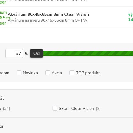
Akvárium 90x45x65cm 8mm Clear Vision
vý
14
Akvárium na mieru 90x45x65cm 8mm OPTW
€
Od
adom
Novinka
Akcia
TOP produkt
ál
o
(34)
Sklo - Clear Vision
(2)
ca