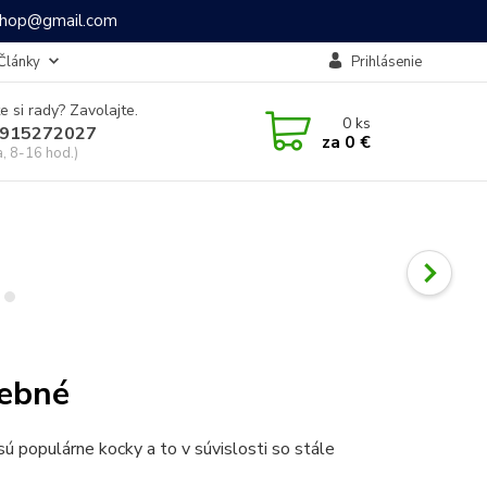
ashop@gmail.com
Články
Prihlásenie
e si rady? Zavolajte.
0
ks
915272027
za
0 €
a, 8-16 hod.)
rebné
sú populárne kocky a to v súvislosti so stále