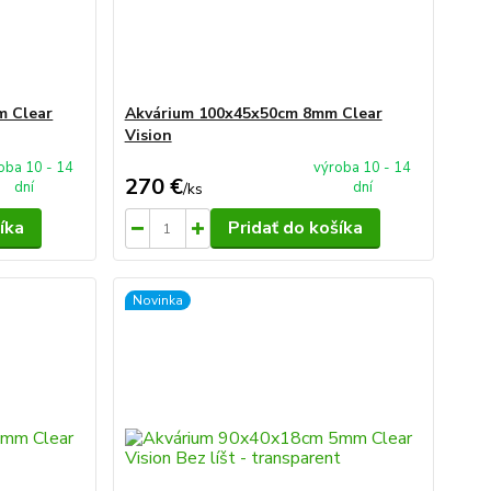
m Clear
Akvárium 100x45x50cm 8mm Clear
Vision
oba 10 - 14
výroba 10 - 14
270 €
dní
dní
/
ks
íka
Pridať do košíka
Novinka