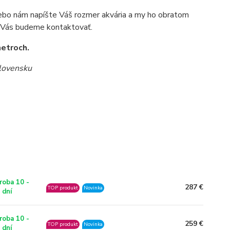
lebo nám napíšte Váš rozmer akvária a my ho obratom
í Vás budeme kontaktovať.
metroch.
 Slovensku
roba 10 -
287 €
TOP produkt
Novinka
 dní
roba 10 -
259 €
TOP produkt
Novinka
 dní