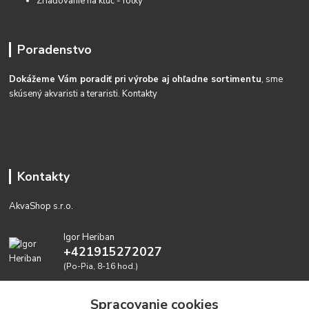
Zriaďovanie na kĺúč - fotky
Poradenstvo
Dokážeme Vám poradiť pri výrobe aj ohľadne sortimentu
, sme
skúsený akvaristi a teraristi.
Kontakty
Kontakty
AkvaShop s.r.o.
Igor Heriban
+421915272027
(Po-Pia, 8-16 hod.)
akvashop@gmail.com
Spracovanie cookies