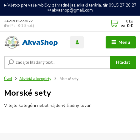
►Všetko pre vaše rybičky, záhradné jazierka či terária. ☎ 0915 27 20 27
✉ akvashop@gmail.com
0
ks
+421915272027
za
0 €
(Po-Pia, 8-16 hod.)
Menu
Hľadať
Úvod
Akváriá a komplety
Morské sety
Morské sety
V tejto kategórii nebol nájdený žiadny tovar.