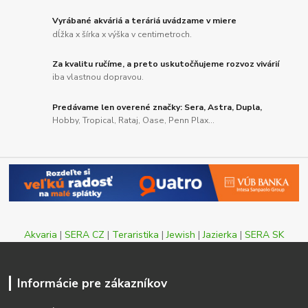
Vyrábané akváriá a teráriá uvádzame v miere
dĺžka x šírka x výška v centimetroch.
Za kvalitu ručíme, a preto uskutočňujeme rozvoz vivárií
iba vlastnou dopravou.
Predávame len overené značky: Sera, Astra, Dupla,
Hobby, Tropical, Rataj, Oase, Penn Plax...
Akvaria
|
SERA CZ
|
Teraristika
|
Jewish
|
Jazierka
|
SERA SK
Informácie pre zákazníkov