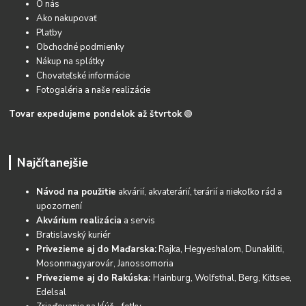
O nás
Ako nakupovať
Platby
Obchodné podmienky
Nákup na splátky
Chovateľské informácie
Fotogaléria a naše realizácie
Tovar expedujeme pondelok až štvrtok
🟢
Najčítanejšie
Návod na použitie
akvárií, akvaterárií, terárií a niekoľko rád a
upozornení
Akvárium realizácia
a servis
Bratislavský kuriér
Privezieme aj do Maďarska:
Rajka, Hegyeshalom, Dunakiliti,
Mosonmagyarovár, Janossomoria
Privezieme aj do Rakúska:
Hainburg, Wolfsthal, Berg, Kittsee,
Edelsal