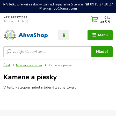
►Všetko pre vaše rybičky, záhradné jazierka či terária. ☎ 0915 27 20 27
✉ akvashop@gmail.com
0
ks
+421915272027
za
0 €
(Po-Pia, 8-16 hod.)
Menu
Hľadať
Úvod
Morská akvaristika
Kamene a piesky
Kamene a piesky
V tejto kategórii nebol nájdený žiadny tovar.