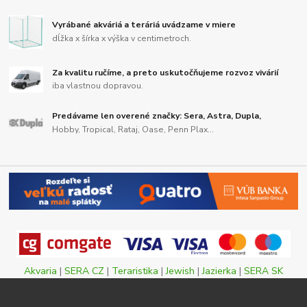
Vyrábané akváriá a teráriá uvádzame v miere
dĺžka x šírka x výška v centimetroch.
Za kvalitu ručíme, a preto uskutočňujeme rozvoz vivárií
iba vlastnou dopravou.
Predávame len overené značky: Sera, Astra, Dupla,
Hobby, Tropical, Rataj, Oase, Penn Plax...
Akvaria
|
SERA CZ
|
Teraristika
|
Jewish
|
Jazierka
|
SERA SK