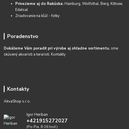
Privezieme aj do Rakúska:
Hainburg, Wolfsthal, Berg, Kittsee,
Edelsal
Zriaďovanie na kĺúč - fotky
Poradenstvo
Dokážeme Vám poradiť pri výrobe aj ohľadne sortimentu
, sme
skúsený akvaristi a teraristi.
Kontakty
Kontakty
AkvaShop s.r.o.
Igor Heriban
+421915272027
(Po-Pia, 8-16 hod.)