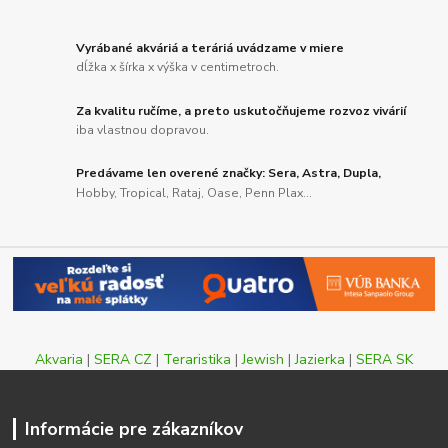
Vyrábané akváriá a teráriá uvádzame v miere
dĺžka x šírka x výška v centimetroch.
Za kvalitu ručíme, a preto uskutočňujeme rozvoz vivárií
iba vlastnou dopravou.
Predávame len overené značky: Sera, Astra, Dupla,
Hobby, Tropical, Rataj, Oase, Penn Plax...
Akvaria
|
SERA CZ
|
Teraristika
|
Jewish
|
Jazierka
|
SERA SK
Informácie pre zákazníkov