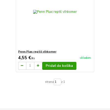
Penn Plax reptil vlhkomer
4,55 €
skladom
/
ks
Pridať do košíka
strana
z 1