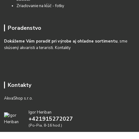
Zriaďovanie na kĺúč - fotky
Poradenstvo
Dokážeme Vám poradiť pri výrobe aj ohľadne sortimentu
, sme
skúsený akvaristi a teraristi.
Kontakty
Kontakty
AkvaShop s.r.o.
Igor Heriban
+421915272027
(Po-Pia, 8-16 hod.)
akvashop@gmail.com