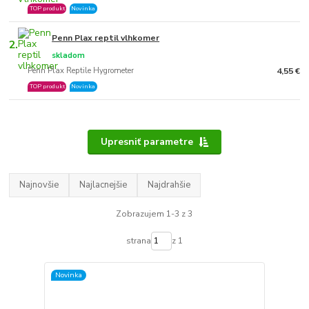
TOP produkt
Novinka
Penn Plax reptil vlhkomer
2.
skladom
Penn Plax Reptile Hygrometer
4,55 €
TOP produkt
Novinka
Upresniť parametre
Najnovšie
Najlacnejšie
Najdrahšie
Zobrazujem 1-3 z 3
strana
z 1
Novinka