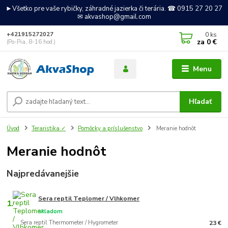
►Všetko pre vaše rybičky, záhradné jazierka či terária. ☎ 0915 27 20 27
✉ akvashop@gmail.com
0
ks
+421915272027
za
0 €
(Po-Pia, 8-16 hod.)
Menu
Hľadať
Úvod
Teraristika ✓
Pomôcky a príslušenstvo
Meranie hodnôt
Meranie hodnôt
Najpredávanejšie
Sera reptil Teplomer / Vlhkomer
1.
skladom
Sera reptil Thermometer / Hygrometer
23 €