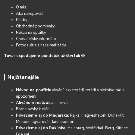
O nás
Ako nakupovať
Platby
Obchodné podmienky
Nákup na splátky
Chovateľské informácie
Fotogaléria a naše realizácie
Tovar expedujeme pondelok až štvrtok
🟢
Najčítanejšie
Návod na použitie
akvárií, akvaterárií, terárií a niekoľko rád a
upozornení
Akvárium realizácia
a servis
Bratislavský kuriér
Privezieme aj do Maďarska:
Rajka, Hegyeshalom, Dunakiliti,
Mosonmagyarovár, Janossomoria
Privezieme aj do Rakúska:
Hainburg, Wolfsthal, Berg, Kittsee,
Edelsal