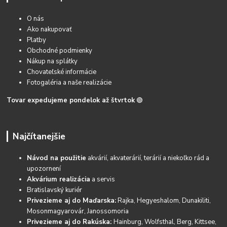
O nás
Ako nakupovať
Platby
Obchodné podmienky
Nákup na splátky
Chovateľské informácie
Fotogaléria a naše realizácie
Tovar expedujeme pondelok až štvrtok
🟢
Najčítanejšie
Návod na použitie
akvárií, akvaterárií, terárií a niekoľko rád a
upozornení
Akvárium realizácia
a servis
Bratislavský kuriér
Privezieme aj do Maďarska:
Rajka, Hegyeshalom, Dunakiliti,
Mosonmagyarovár, Janossomoria
Privezieme aj do Rakúska:
Hainburg, Wolfsthal, Berg, Kittsee,