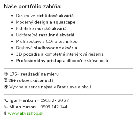
Naše portfólio zahŕňa:
Dizajnové
cichlidové akváriá
Moderný
design a aquascape
Estetické
morské akváriá
Udržateľné
rastlinné akváriá
Profi zostavy s CO₂ a technikou
Druhové
sladkovodné akváriá
3D pozadia
a kompletné interiérové riešenia
Profesionálny prístup
a dlhoročné skúsenosti
🎯
175+ realizácií na mieru
⏳
26+ rokov skúseností
🌍 Výroba a servis najmä v Bratislave a okolí
📞
Igor Heriban
– 0915 27 20 27
📞
Milan Hason
– 0903 142 144
🌐
www.akvashop.sk