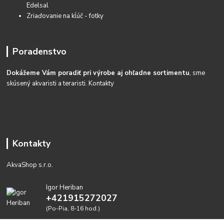
Edelsal
Zriaďovanie na kĺúč - fotky
Poradenstvo
Dokážeme Vám poradiť pri výrobe aj ohľadne sortimentu
, sme
skúsený akvaristi a teraristi.
Kontakty
Kontakty
AkvaShop s.r.o.
Igor Heriban
+421915272027
(Po-Pia, 8-16 hod.)