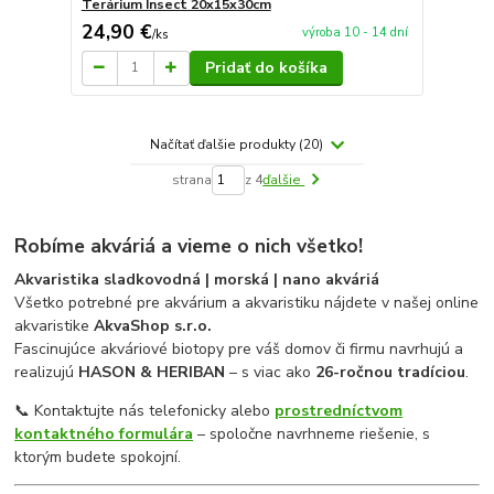
Terárium Insect 20x15x30cm
24,90 €
výroba 10 - 14 dní
/
ks
Pridať do košíka
Načítať ďalšie produkty (20)
strana
z 4
ďalšie
Robíme akváriá a vieme o nich všetko!
Akvaristika sladkovodná | morská | nano akváriá
Všetko potrebné pre akvárium a akvaristiku nájdete v našej online
akvaristike
AkvaShop s.r.o.
Fascinujúce akváriové biotopy pre váš domov či firmu navrhujú a
realizujú
HASON & HERIBAN
– s viac ako
26-ročnou tradíciou
.
📞 Kontaktujte nás telefonicky alebo
prostredníctvom
kontaktného formulára
– spoločne navrhneme riešenie, s
ktorým budete spokojní.