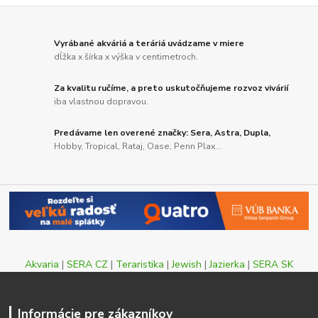
Vyrábané akváriá a teráriá uvádzame v miere
dĺžka x šírka x výška v centimetroch.
Za kvalitu ručíme, a preto uskutočňujeme rozvoz vivárií
iba vlastnou dopravou.
Predávame len overené značky: Sera, Astra, Dupla,
Hobby, Tropical, Rataj, Oase, Penn Plax...
Akvaria
|
SERA CZ
|
Teraristika
|
Jewish
|
Jazierka
|
SERA SK
Informácie pre zákazníkov