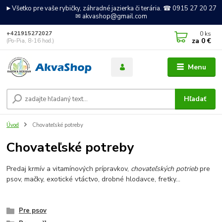
►Všetko pre vaše rybičky, záhradné jazierka či terária. ☎ 0915 27 20 27
✉ akvashop@gmail.com
0
ks
+421915272027
za
0 €
(Po-Pia, 8-16 hod.)
Menu
Hľadať
Úvod
Chovateľské potreby
Chovateľské potreby
Predaj krmív a vitamínových prípravkov,
chovateľských potrieb
pre
psov, mačky, exotické vtáctvo, drobné hlodavce, fretky...
Pre psov