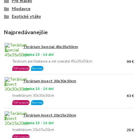
Pre mačky
Hlodavce
Exotické vtáky
Najpredávanejšie
Terárium Special 45x35x50cm
1.
výroba 10 - 14 dní
Terárium pre hlodavce a iné zvieratá 45x35x50cm
99 €
TOP produkt
Novinka
Terárium Insect 30x30x30cm
2.
výroba 10 - 14 dní
Insektárium 30x30x30cm
63 €
TOP produkt
Novinka
Terárium Insect 20x15x20cm
3.
výroba 10 - 14 dní
Insektárium 20x15x20cm
25 €
TOP produkt