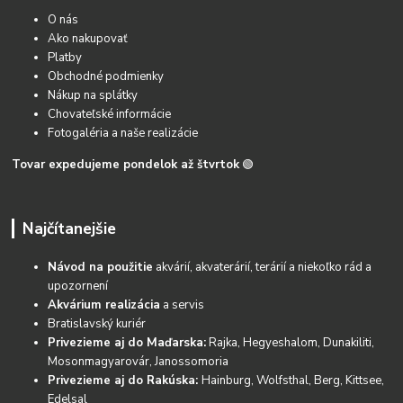
O nás
Ako nakupovať
Platby
Obchodné podmienky
Nákup na splátky
Chovateľské informácie
Fotogaléria a naše realizácie
Tovar expedujeme pondelok až štvrtok
🟢
Najčítanejšie
Návod na použitie
akvárií, akvaterárií, terárií a niekoľko rád a
upozornení
Akvárium realizácia
a servis
Bratislavský kuriér
Privezieme aj do Maďarska:
Rajka, Hegyeshalom, Dunakiliti,
Mosonmagyarovár, Janossomoria
Privezieme aj do Rakúska:
Hainburg, Wolfsthal, Berg, Kittsee,
Edelsal