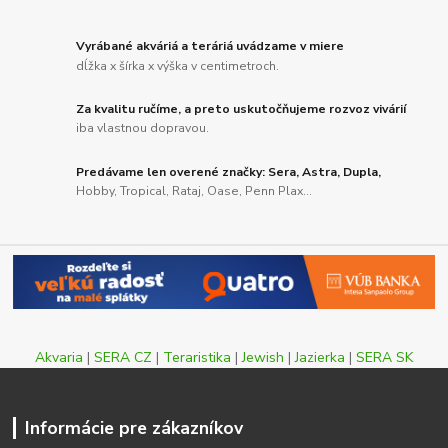
Vyrábané akváriá a teráriá uvádzame v miere
dĺžka x šírka x výška v centimetroch.
Za kvalitu ručíme, a preto uskutočňujeme rozvoz vivárií
iba vlastnou dopravou.
Predávame len overené značky: Sera, Astra, Dupla,
Hobby, Tropical, Rataj, Oase, Penn Plax...
Akvaria
|
SERA CZ
|
Teraristika
|
Jewish
|
Jazierka
|
SERA SK
Informácie pre zákazníkov