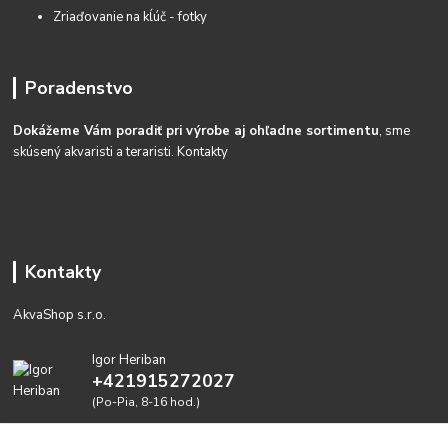
Zriaďovanie na kĺúč - fotky
Poradenstvo
Dokážeme Vám poradiť pri výrobe aj ohľadne sortimentu
, sme
skúsený akvaristi a teraristi.
Kontakty
Kontakty
AkvaShop s.r.o.
Igor Heriban
+421915272027
(Po-Pia, 8-16 hod.)
akvashop@gmail.com