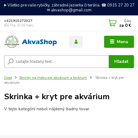
►Všetko pre vaše rybičky, záhradné jazierka či terária. ☎ 0915 27 20 27
✉ akvashop@gmail.com
0
ks
+421915272027
za
0 €
(Po-Pia, 8-16 hod.)
Menu
Hľadať
Úvod
Skrinky na mieru pre akvárium a terárium
Skrinka + kryt pre
akvárium
Skrinka + kryt pre akvárium
V tejto kategórii nebol nájdený žiadny tovar.