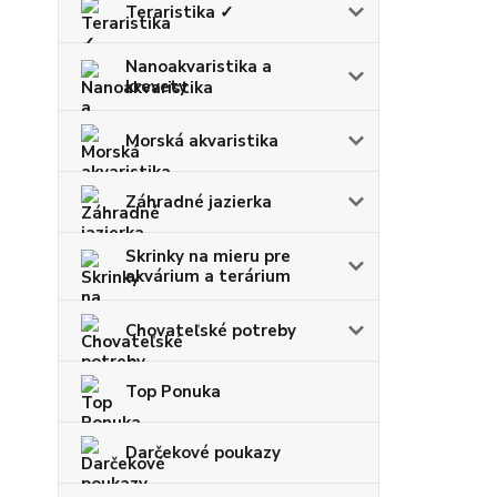
Teraristika ✓
Nanoakvaristika a
krevety
Morská akvaristika
Záhradné jazierka
Skrinky na mieru pre
akvárium a terárium
Chovateľské potreby
Top Ponuka
Darčekové poukazy