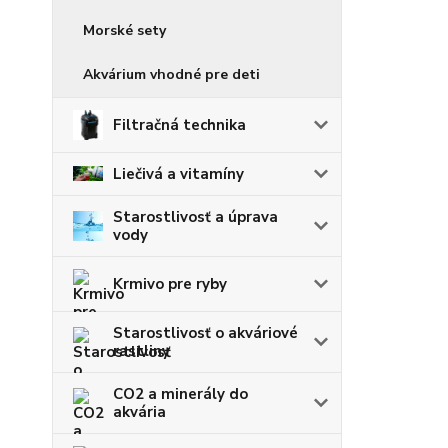
Morské sety
Akvárium vhodné pre deti
Filtračná technika
Liečivá a vitamíny
Starostlivosť a úprava
vody
Krmivo pre ryby
Starostlivosť o akváriové
rastliny
CO2 a minerály do
akvária