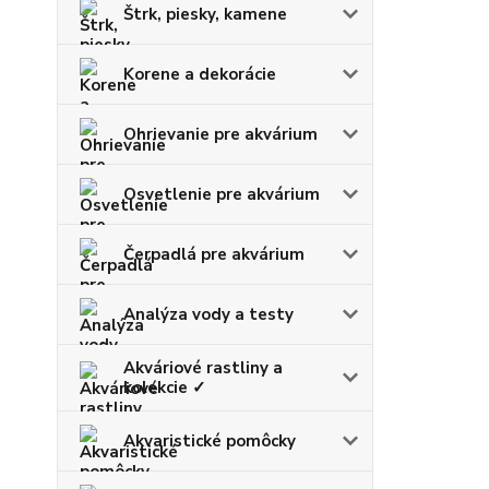
Štrk, piesky, kamene
Korene a dekorácie
Ohrievanie pre akvárium
Osvetlenie pre akvárium
Čerpadlá pre akvárium
Analýza vody a testy
Akváriové rastliny a
kolekcie ✓
Akvaristické pomôcky