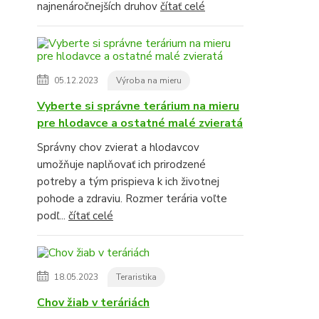
najnenáročnejších druhov
čítať celé
05.12.2023
Výroba na mieru
Vyberte si správne terárium na mieru
pre hlodavce a ostatné malé zvieratá
Správny chov zvierat a hlodavcov
umožňuje naplňovať ich prirodzené
potreby a tým prispieva k ich životnej
pohode a zdraviu. Rozmer terária voľte
podľ...
čítať celé
18.05.2023
Teraristika
Chov žiab v teráriách