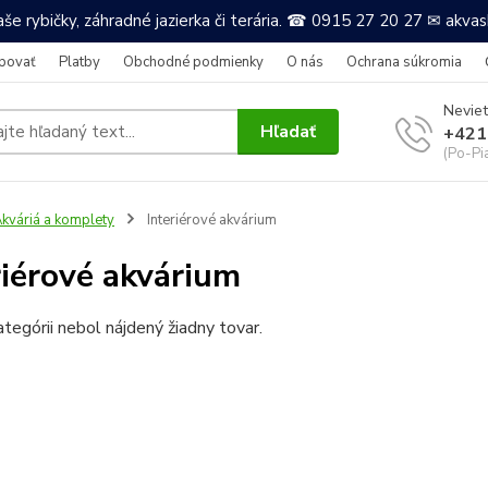
še rybičky, záhradné jazierka či terária. ☎ 0915 27 20 27 ✉ akv
povať
Platby
Obchodné podmienky
O nás
Ochrana súkromia
Neviet
Hľadať
+421
(Po-Pi
kváriá a komplety
Interiérové akvárium
riérové akvárium
ategórii nebol nájdený žiadny tovar.