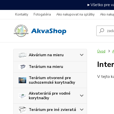
►Všetko pre va
Kontakty
Fotogaléria
Ako nakupovať na splátky
Ako naku
Úvod
A
Akvárium na mieru
Inte
Terárium na mieru
V tejto k
Terárium otvorené pre
suchozemské korytnačky
Akvateráriá pre vodné
korytnačky
Terárium pre iné zvieratá