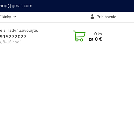
ashop@gmail.com
Články
Prihlásenie
e si rady? Zavolajte.
0
ks
915272027
za
0 €
a, 8-16 hod.)