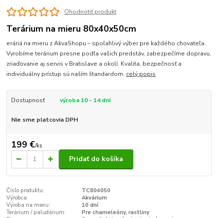
Ohodnotiť produkt
Terárium na mieru 80x40x50cm
eráriá na mieru z AkvaShopu – spoľahlivý výber pre každého chovateľa.
Vyrobíme terárium presne podľa vašich predstáv, zabezpečíme dopravu,
zriaďovanie aj servis v Bratislave a okolí. Kvalita, bezpečnosť a
individuálny prístup sú naším štandardom.
celý popis
Dostupnosť
výroba 10 - 14 dní
Nie sme platcovia DPH
199 €
/
ks
Pridať do košíka
Číslo produktu:
TC804050
Výrobca:
Akvárium
Výroba na mieru:
10 dní
Terárium / paludárium:
Pre chameleóny, rastliny