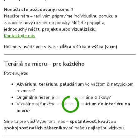
Nenašli ste požadovaný rozmer?
Napíšte nám – radi vám pripravíme individuálnu ponuku a
zaradíme nový rozmer do ponuky. Môžete pripojiť aj
jednoduchý
náčrt
,
projekt
alebo
vizualizáciu
.
Kontaktujte nás
Rozmery uvádzame v tvare:
dĺžka × šírka × výška (v cm)
Teráriá na mieru – pre každého
Potrebujete:
Akvárium, terárium, paludárium
vo väčšom či netypickom
rozmere?
Originálne riešenie do bytu, kancelárie či školy?
Vizuálne aj funkčne atraktívne
terárium do interiéru na
mieru
?
Sme tu pre vás! Vyberte si nás –
spoľahlivosť, kvalita a
spokojnosť našich zákazníkov
sú našou najlepšou vizitkou.