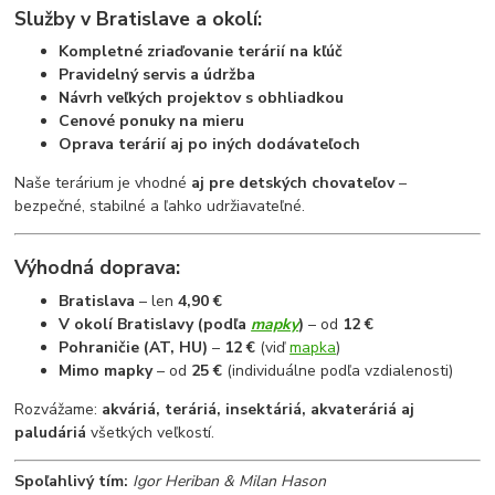
Služby v Bratislave a okolí:
Kompletné zriaďovanie terárií na kľúč
Pravidelný servis a údržba
Návrh veľkých projektov s obhliadkou
Cenové ponuky na mieru
Oprava terárií aj po iných dodávateľoch
Naše terárium je vhodné
aj pre detských chovateľov
–
bezpečné, stabilné a ľahko udržiavateľné.
Výhodná doprava:
Bratislava
– len
4,90 €
V okolí Bratislavy (podľa
mapky
)
– od
12 €
Pohraničie (AT, HU)
–
12 €
(viď
mapka
)
Mimo mapky
– od
25 €
(individuálne podľa vzdialenosti)
Rozvážame:
akváriá, teráriá, insektáriá, akvateráriá aj
paludáriá
všetkých veľkostí.
Spoľahlivý tím:
Igor Heriban & Milan Hason