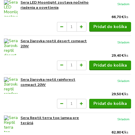
Sera LED Moonlight zostava nočného
Skladom
riadenia a osvetlenia
66,70 €
/
ks
Pridať do košíka
Sera žiarovka reptil desert compact
Skladom
20W
29,40 €
/
ks
Pridať do košíka
Sera žiarovka reptil rainforest
Skladom
compact 20W
29,50 €
/
ks
Pridať do košíka
Sera Reptil terra top lampa pre
Skladom
teráriá
62,80 €
/
ks