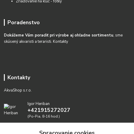
Zriaďovanie na kĺúč - fotky
Poradenstvo
Dokážeme Vám poradiť pri výrobe aj ohľadne sortimentu
, sme
skúsený akvaristi a teraristi.
Kontakty
Kontakty
AkvaShop s.r.o.
Igor Heriban
+421915272027
(Po-Pia, 8-16 hod.)
akvashop@gmail.com
Spracovanie cookies