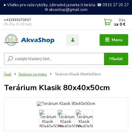
►Všetko pre vaše rybičky, záhradné jazierka či terária. ☎ 0915 27 20 27
✉ akvashop@gmail.com
0
ks
+421915272027
za
0 €
(Po-Pia, 8-16 hod.)
Menu
Hľadať
Úvod
Terárium na mieru
Terárium Klasik 80x40x50cm
Terárium Klasik 80x40x50cm