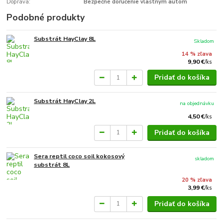
Doprava:
Bezpečné doručenie vlastným autom
Podobné produkty
Substrát HayClay 8L
Skladom
14 % zľava
9,90 €
/
ks
Pridať do košíka
Substrát HayClay 2L
na objednávku
4,50 €
/
ks
Pridať do košíka
Sera reptil coco soil kokosový
skladom
substrát 8L
20 % zľava
3,99 €
/
ks
Pridať do košíka