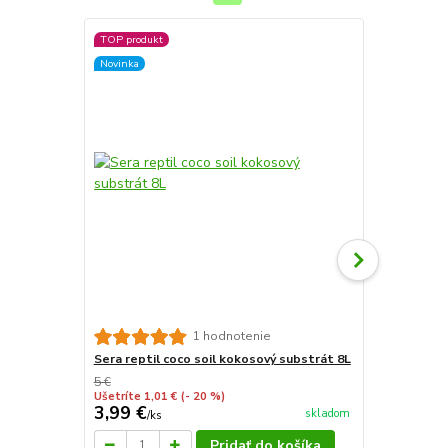
TOP produkt
Novinka
Substrát Ha
1 hodnotenie
Sera reptil coco soil kokosový substrát 8L
5 €
Ušetríte 1,01 €
(- 20 %)
3,99 €
4,50 €
skladom
/
ks
/
ks
Pridať do košíka