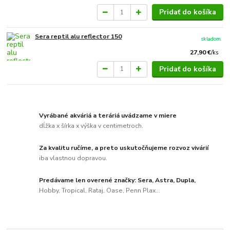
Pridať do košíka
Sera reptil alu reflector 150
skladom
27,90 €
/
ks
Pridať do košíka
Vyrábané akváriá a teráriá uvádzame v miere
dĺžka x šírka x výška v centimetroch.
Za kvalitu ručíme, a preto uskutočňujeme rozvoz vivárií
iba vlastnou dopravou.
Predávame len overené značky: Sera, Astra, Dupla,
Hobby, Tropical, Rataj, Oase, Penn Plax...