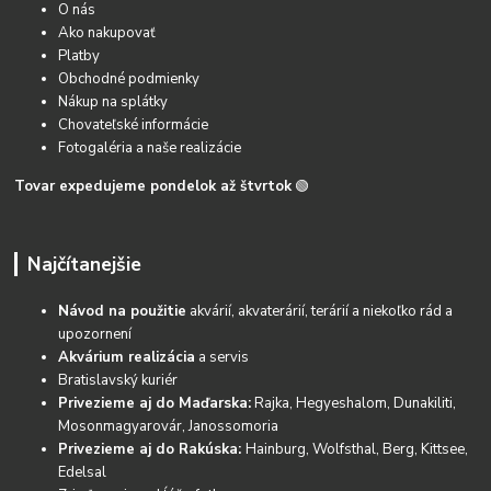
O nás
Ako nakupovať
Platby
Obchodné podmienky
Nákup na splátky
Chovateľské informácie
Fotogaléria a naše realizácie
Tovar expedujeme pondelok až štvrtok
🟢
Najčítanejšie
Návod na použitie
akvárií, akvaterárií, terárií a niekoľko rád a
upozornení
Akvárium realizácia
a servis
Bratislavský kuriér
Privezieme aj do Maďarska:
Rajka, Hegyeshalom, Dunakiliti,
Mosonmagyarovár, Janossomoria
Privezieme aj do Rakúska:
Hainburg, Wolfsthal, Berg, Kittsee,
Edelsal