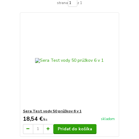
strana
z 1
Sera Test vody 50 prúžkov 6 v 1
18,54 €
skladom
/
ks
Pridať do košíka