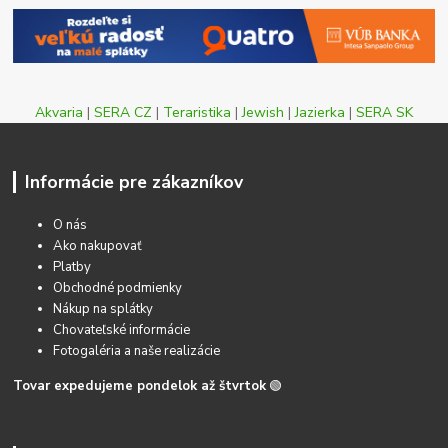
Akvaria
|
SERA CZ
|
Teraristika
|
Jewish
|
Jazierka
|
SERA SK
Informácie pre zákazníkov
O nás
Ako nakupovať
Platby
Obchodné podmienky
Nákup na splátky
Chovateľské informácie
Fotogaléria a naše realizácie
Tovar expedujeme pondelok až štvrtok
🟢