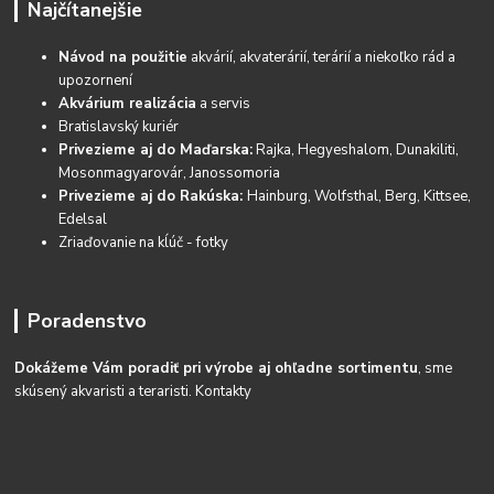
Najčítanejšie
Návod na použitie
akvárií, akvaterárií, terárií a niekoľko rád a
upozornení
Akvárium realizácia
a servis
Bratislavský kuriér
Privezieme aj do Maďarska:
Rajka, Hegyeshalom, Dunakiliti,
Mosonmagyarovár, Janossomoria
Privezieme aj do Rakúska:
Hainburg, Wolfsthal, Berg, Kittsee,
Edelsal
Zriaďovanie na kĺúč - fotky
Poradenstvo
Dokážeme Vám poradiť pri výrobe aj ohľadne sortimentu
, sme
skúsený akvaristi a teraristi.
Kontakty