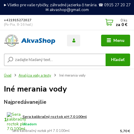
►Všetko pre vaše rybičky, záhradné jazierka či terária. ☎ 0915 27 20 27
✉ akvashop@gmail.com
0
ks
+421915272027
za
0 €
(Po-Pia, 8-16 hod.)
Menu
Hľadať
Úvod
Analýza vody a testy
Iné merania vody
Iné merania vody
Najpredávanejšie
Sera kalibračný roztok pH 7.0 100ml
1.
skladom
Sera kalibračný roztok pH 7.0 100ml
5,70 €