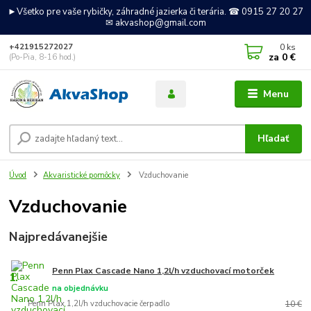
►Všetko pre vaše rybičky, záhradné jazierka či terária. ☎ 0915 27 20 27
✉ akvashop@gmail.com
0
ks
+421915272027
za
0 €
(Po-Pia, 8-16 hod.)
Menu
Hľadať
Úvod
Akvaristické pomôcky
Vzduchovanie
Vzduchovanie
Najpredávanejšie
Penn Plax Cascade Nano 1,2l/h vzduchovací motorček
1.
na objednávku
Penn Plax 1,2l/h vzduchovacie čerpadlo
10 €