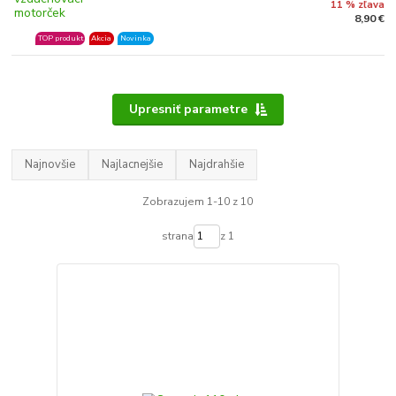
11 % zľava
8,90 €
TOP produkt
Akcia
Novinka
Upresniť parametre
Najnovšie
Najlacnejšie
Najdrahšie
Zobrazujem 1-10 z 10
strana
z 1