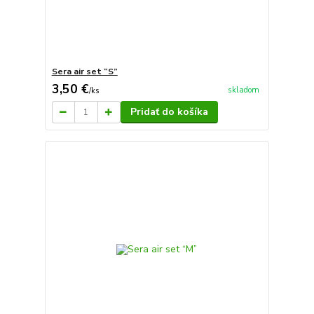
Sera air set “S”
3,50 €
skladom
/
ks
Pridať do košíka