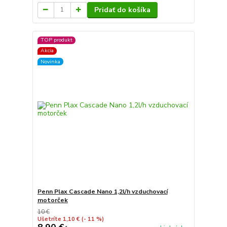
Pridať do košíka
TOP produkt
Akcia
Novinka
Penn Plax Cascade Nano 1,2l/h vzduchovací
motorček
10 €
Ušetríte 1,10 €
(- 11 %)