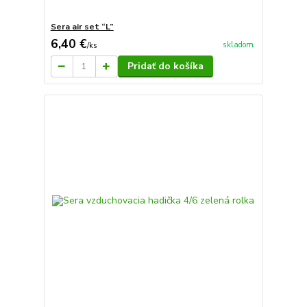
Sera air set “L”
6,40 €
skladom
/
ks
Pridať do košíka