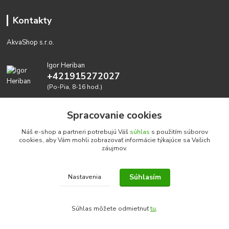
Kontakty
AkvaShop s.r.o.
Igor Heriban
+421915272027
(Po-Pia, 8-16 hod.)
akvashop@gmail.com
Spracovanie cookies
Náš e-shop a partneri potrebujú Váš
súhlas
s použitím súborov
cookies, aby Vám mohli zobrazovať informácie týkajúce sa Vašich
záujmov.
Súhlasím
Nastavenia
Realizujeme prírodné akvária: AkvaShop s.r.o. • IBAN:
SK3911000000002947087849
Súhlas môžete odmietnuť
tu
.
google-site-verification=0nmJ-HDbfWgdf7hn3NpxYEsEo-
EaJNjdtfqiQziJvMA