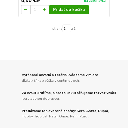
8,90 €
na objednávku
/
ks
Pridať do košíka
strana
z 1
Vyrábané akváriá a teráriá uvádzame v miere
dĺžka x šírka x výška v centimetroch.
Za kvalitu ručíme, a preto uskutočňujeme rozvoz vivárií
iba vlastnou dopravou.
Predávame len overené značky: Sera, Astra, Dupla,
Hobby, Tropical, Rataj, Oase, Penn Plax...