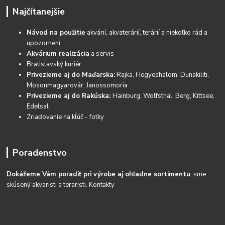
Najčítanejšie
Návod na použitie
akvárií, akvaterárií, terárií a niekoľko rád a
upozornení
Akvárium realizácia
a servis
Bratislavský kuriér
Privezieme aj do Maďarska:
Rajka, Hegyeshalom, Dunakiliti,
Mosonmagyarovár, Janossomoria
Privezieme aj do Rakúska:
Hainburg, Wolfsthal, Berg, Kittsee,
Edelsal
Zriaďovanie na kĺúč - fotky
Poradenstvo
Dokážeme Vám poradiť pri výrobe aj ohľadne sortimentu
, sme
skúsený akvaristi a teraristi.
Kontakty