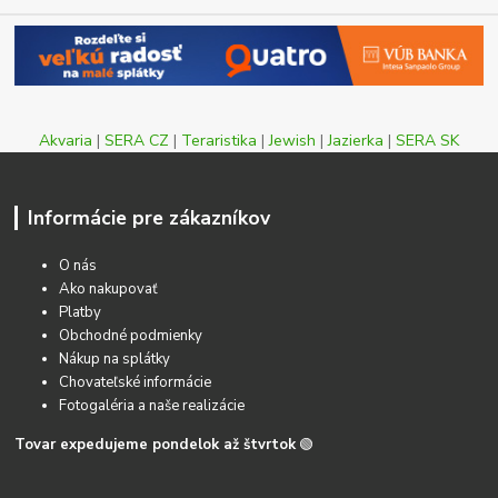
Akvaria
|
SERA CZ
|
Teraristika
|
Jewish
|
Jazierka
|
SERA SK
Informácie pre zákazníkov
O nás
Ako nakupovať
Platby
Obchodné podmienky
Nákup na splátky
Chovateľské informácie
Fotogaléria a naše realizácie
Tovar expedujeme pondelok až štvrtok
🟢