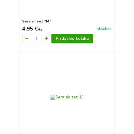
Sera air set “M”
4,95 €
skladom
/
ks
Pridať do košíka