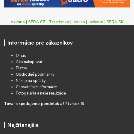
Akvaria
|
SERA CZ
|
Teraristika
|
Jewish
|
Jazierka
|
SERA SK
Informácie pre zákazníkov
O nás
Ako nakupovať
Platby
Obchodné podmienky
Nákup na splátky
Chovateľské informácie
Fotogaléria a naše realizácie
Tovar expedujeme pondelok až štvrtok
🟢
Najčítanejšie