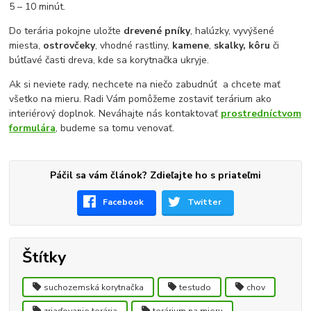
5 – 10 minút.
Do terária pokojne uložte
drevené pníky
, halúzky, vyvýšené
miesta,
ostrovčeky
, vhodné rastliny,
kamene
,
skalky, kôru
či
bútľavé časti dreva, kde sa korytnačka ukryje.
Ak si neviete rady, nechcete na niečo zabudnúť a chcete mať
všetko na mieru. Radi Vám pomôžeme zostaviť terárium ako
interiérový doplnok. Neváhajte nás kontaktovať
prostredníctvom
formulára
, budeme sa tomu venovať.
Páčil sa vám článok? Zdieľajte ho s priateľmi
Facebook
Twitter
Štítky
suchozemská korytnačka
testudo
chov