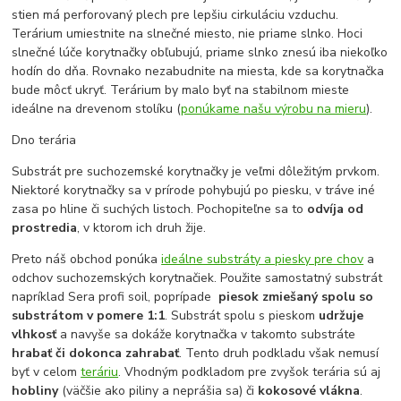
stien má perforovaný plech pre lepšiu cirkuláciu vzduchu.
Terárium umiestnite na slnečné miesto, nie priame slnko. Hoci
slnečné lúče korytnačky obľubujú, priame slnko znesú iba niekoľko
hodín do dňa. Rovnako nezabudnite na miesta, kde sa korytnačka
bude môcť ukryť. Terárium by malo byť na stabilnom mieste
ideálne na drevenom stolíku (
ponúkame našu výrobu na mieru
).
Dno terária
Substrát pre suchozemské korytnačky je veľmi dôležitým prvkom.
Niektoré korytnačky sa v prírode pohybujú po piesku, v tráve iné
zasa po hline či suchých listoch. Pochopiteľne sa to
odvíja od
prostredia
, v ktorom ich druh žije.
Preto náš obchod ponúka
ideálne substráty a piesky pre chov
a
odchov suchozemských korytnačiek. Použite samostatný substrát
napríklad Sera profi soil, poprípade
piesok zmiešaný spolu so
substrátom v pomere 1:1
. Substrát spolu s pieskom
udržuje
vlhkosť
a navyše sa dokáže korytnačka v takomto substráte
hrabať či dokonca zahrabať
. Tento druh podkladu však nemusí
byť v celom
teráriu
. Vhodným podkladom pre zvyšok terária sú aj
hobliny
(väčšie ako piliny a neprášia sa) či
kokosové vlákna
.