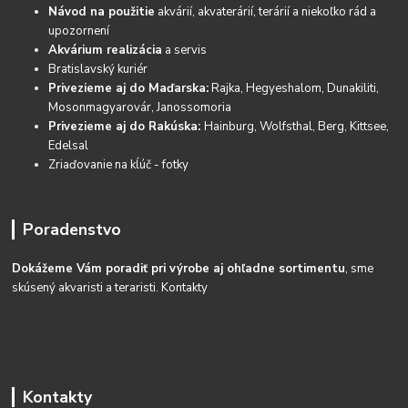
Návod na použitie
akvárií, akvaterárií, terárií a niekoľko rád a
upozornení
Akvárium realizácia
a servis
Bratislavský kuriér
Privezieme aj do Maďarska:
Rajka, Hegyeshalom, Dunakiliti,
Mosonmagyarovár, Janossomoria
Privezieme aj do Rakúska:
Hainburg, Wolfsthal, Berg, Kittsee,
Edelsal
Zriaďovanie na kĺúč - fotky
Poradenstvo
Dokážeme Vám poradiť pri výrobe aj ohľadne sortimentu
, sme
skúsený akvaristi a teraristi.
Kontakty
Kontakty