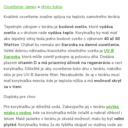
Osvetlenie, lampy
a
ohrev trária
Kvalitné osvetlenie značne vplýva na teplotu samotného terária.
Tepelným zdrojom v teráriu je
bodové svetlo
, ktoré
vydáva
svetlo
a v druhom rade
vydáva teplo
. Korytnačky by mali mať
ako tepelný zdroj teda jedno bodové svetlo s výkonom
40 až 60
Wattov
. Chýbať by nemala ani
žiarovka na denné osvetlenie.
Veľmi dobrou náhradou klasického slnečného svetla je
UV-B
žiarovka
, ktorá môže svietiť pokojne aj polovicu dňa. Dodáva
plazom
vitamín D a má priaznivý účinok na regeneráciu
a rast
korytnačky. Dôležité je aby osvetlenie bolo dnu v teráriu, nakoľko
sklo je pre UV-B žiarenie filter. Nezabudnite, že aj v teráriu musí
mať korytnačka miesta, kde je teplota nižšia a má
možnosť skryť
sa v tieni
.
Doplnky pre chov
Pre korytnačku je dôležitá voda. Zabezpečte jej v teráriu
plytkú
misku s vodou
, kde sa korytnačka môže zvlažiť a nabrať vlhkosť i
telom. Malé jazierko v teráriu je skvelá možnosť, malo by byť
veľmi
plytké
. Korytnačky treba 2x do týždňa okúpať vo vlažnej vode asi