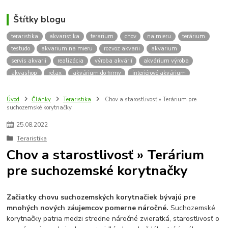
Štítky blogu
teraristika
akvaristika
terarium
chov
na mieru
terárium
testudo
akvarium na mieru
rozvoz akvarii
akvarium
servis akvarii
realizácia
výroba akvárií
akvárium výroba
akvashop
relax
akvárium do firmy
interiérové akvárium
kalkulácia ceny akvária
akvárium rozvoz
akvárium na mieru
insektárium
zátuka na akvárium
paludárium
Úvod
Články
Teraristika
Chov a starostlivosť » Terárium pre
suchozemské korytnačky
terárium pre korytnačky
stolárska výroba
akváriový komplet
skrinka
podstavec
stolík
pod akvárium
korytnacky
25
.
08
.
2022
korytnačka
terarium pre
teraria
korytnačka štvorprstá
Teraristika
Testudo horsfieldii
Korytnačka stepná
suchozemská korytnačka
Chov a starostlivosť » Terárium
zriaďovanie terária
terárium na mieru
pre suchozemské korytnačky
terárium pre suchozemskú korytnačku
želva
korytnačky
Bratislava
vyroba akvarii
akvarium dovoz
rozvoz akvarií
záruka na akvárium
Začiatky chovu suchozemských korytnačiek bývajú pre
mnohých nových záujemcov pomerne náročné.
Suchozemské
korytnačky patria medzi stredne náročné zvieratká, starostlivosť o