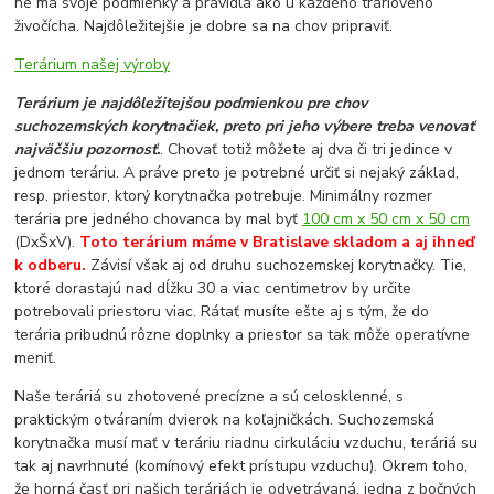
ne má svoje podmienky a pravidlá ako u každého tráriového
živočícha. Najdôležitejšie je dobre sa na chov pripraviť.
Terárium našej výroby
Terárium je najdôležitejšou podmienkou pre chov
suchozemských korytnačiek, preto pri jeho výbere treba venovať
najväčšiu pozornosť.
. Chovať totiž môžete aj dva či tri jedince v
jednom teráriu. A práve preto je potrebné určiť si nejaký základ,
resp. priestor, ktorý korytnačka potrebuje. Minimálny rozmer
terária pre jedného chovanca by mal byť
100 cm x 50 cm x 50 cm
(DxŠxV).
Toto terárium máme v Bratislave skladom a aj ihneď
k odberu.
Závisí však aj od druhu suchozemskej korytnačky. Tie,
ktoré dorastajú nad dĺžku 30 a viac centimetrov by určite
potrebovali priestoru viac. Rátať musíte ešte aj s tým, že do
terária pribudnú rôzne doplnky a priestor sa tak môže operatívne
meniť.
Naše teráriá su zhotovené precízne a sú celosklenné, s
praktickým otváraním dvierok na koľajničkách. Suchozemská
korytnačka musí mať v teráriu riadnu cirkuláciu vzduchu, teráriá su
tak aj navrhnuté (komínový efekt prístupu vzduchu). Okrem toho,
že horná časť pri našich teráriách je odvetrávaná, jedna z bočných