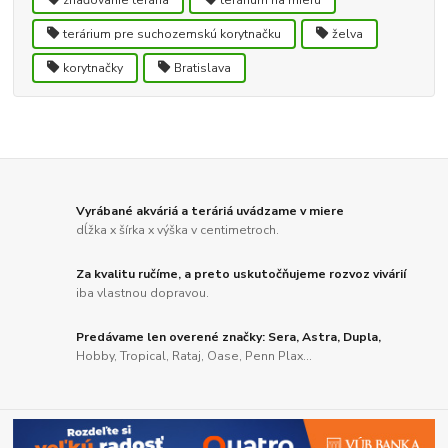
zriaďovanie terária
terárium na mieru
terárium pre suchozemskú korytnačku
želva
korytnačky
Bratislava
Vyrábané akváriá a teráriá uvádzame v miere
dĺžka x šírka x výška v centimetroch.
Za kvalitu ručíme, a preto uskutočňujeme rozvoz vivárií
iba vlastnou dopravou.
Predávame len overené značky: Sera, Astra, Dupla,
Hobby, Tropical, Rataj, Oase, Penn Plax...