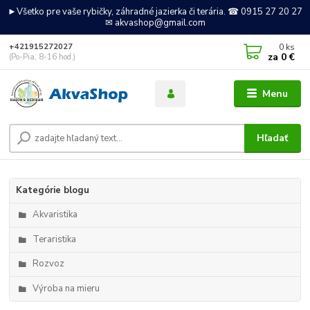
►Všetko pre vaše rybičky, záhradné jazierka či terária. ☎ 0915 27 20 27
✉ akvashop@gmail.com
0
ks
+421915272027
za
0 €
(Po-Pia, 8-16 hod.)
Menu
Hľadať
Kategórie blogu
Akvaristika
Teraristika
Rozvoz
Výroba na mieru