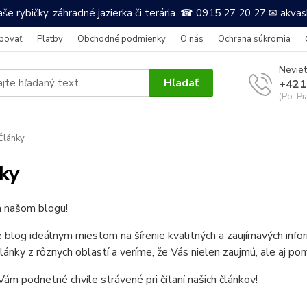
še rybičky, záhradné jazierka či terária. ☎ 0915 27 20 27 ✉ akv
povať
Platby
Obchodné podmienky
O nás
Ochrana súkromia
Neviet
Hľadať
+421
(Po-Pi
Články
ky
a našom blogu!
e blog ideálnym miestom na šírenie kvalitných a zaujímavých in
články z rôznych oblastí a veríme, že Vás nielen zaujmú, ale aj po
ám podnetné chvíle strávené pri čítaní našich článkov!