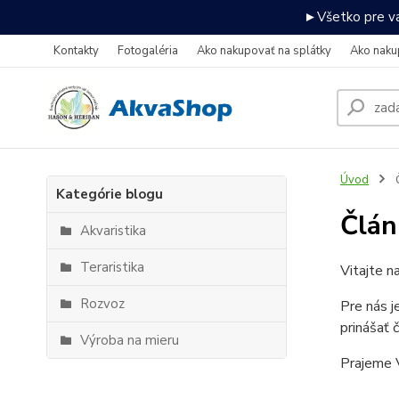
►Všetko pre va
Kontakty
Fotogaléria
Ako nakupovať na splátky
Ako naku
Úvod
Kategórie blogu
Člán
Akvaristika
Teraristika
Vitajte n
Rozvoz
Pre nás j
prinášať 
Výroba na mieru
Prajeme V