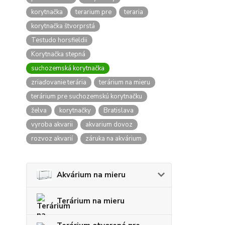
korytnačka
terarium pre
teraria
korytnačka štvorprstá
Testudo horsfieldii
Korytnačka stepná
suchozemská korytnačka
zriaďovanie terária
terárium na mieru
terárium pre suchozemskú korytnačku
želva
korytnačky
Bratislava
vyroba akvarii
akvarium dovoz
rozvoz akvarií
záruka na akvárium
Akvárium na mieru
Terárium na mieru