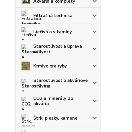
Akváriá a komplety
Filtračná technika
Liečivá a vitamíny
Starostlivosť a úprava
vody
Krmivo pre ryby
Starostlivosť o akváriové
rastliny
CO2 a minerály do
akvária
Štrk, piesky, kamene