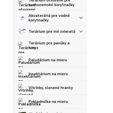
Terárium otvorené pre
suchozemské korytnačky
Akvateráriá pre vodné
korytnačky
Terárium pre iné zvieratá
Terárium pre pavúky a
hmyz
Paludárium na mieru
Insektárium na mieru
Vitrínky, slenené hranty
Pokladnička na mieru