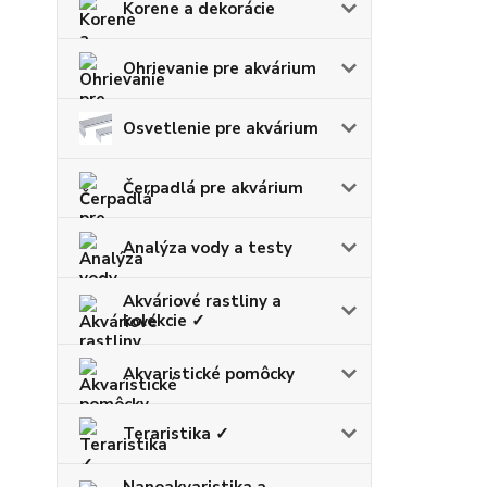
Korene a dekorácie
Ohrievanie pre akvárium
Osvetlenie pre akvárium
Čerpadlá pre akvárium
Analýza vody a testy
Akváriové rastliny a
kolekcie ✓
Akvaristické pomôcky
Teraristika ✓
Nanoakvaristika a