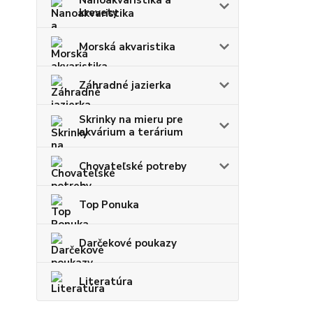
krevety
Morská akvaristika
Záhradné jazierka
Skrinky na mieru pre
akvárium a terárium
Chovateľské potreby
Top Ponuka
Darčekové poukazy
Literatúra