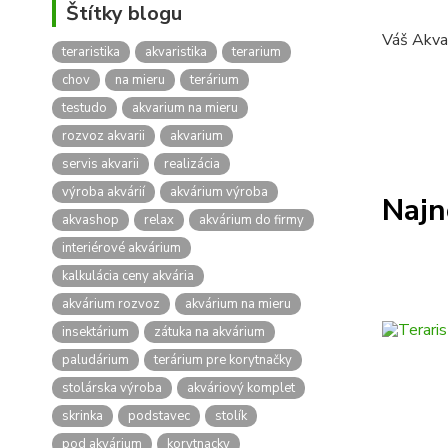
Štítky blogu
Váš Akva
teraristika
akvaristika
terarium
chov
na mieru
terárium
testudo
akvarium na mieru
rozvoz akvarii
akvarium
servis akvarii
realizácia
výroba akvárií
akvárium výroba
Najn
akvashop
relax
akvárium do firmy
interiérové akvárium
kalkulácia ceny akvária
akvárium rozvoz
akvárium na mieru
insektárium
zátuka na akvárium
paludárium
terárium pre korytnačky
stolárska výroba
akváriový komplet
skrinka
podstavec
stolík
pod akvárium
korytnacky