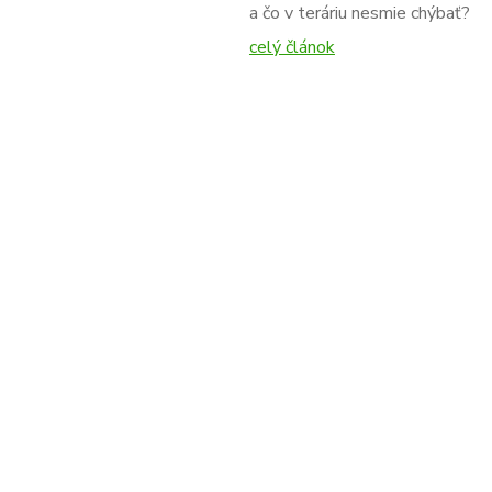
a čo v teráriu nesmie chýbať?
celý článok