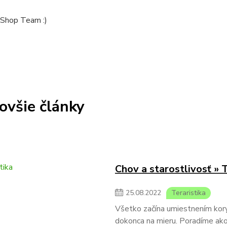
Shop Team :)
ovšie články
Chov a starostlivosť »
25
.
08
.
2022
Teraristika
Všetko začína umiestnením koryt
dokonca na mieru. Poradíme ako