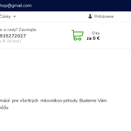
ashop@gmail.com
Články
Prihlásenie
e si rady? Zavolajte.
0
ks
915272027
za
0 €
a, 8-16 hod.)
formácií pre všetkých milovníkov prírody. Budeme Vám
môžu.