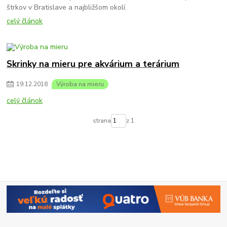
štrkov v Bratislave a najbližšom okolí.
celý článok
Skrinky na mieru pre akvárium a terárium
19
.
12
.
2018
Výroba na mieru
celý článok
strana
z 1