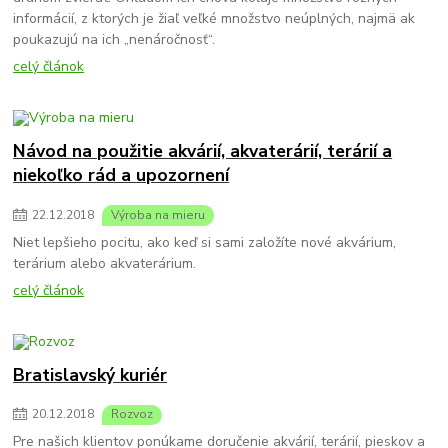
informácií, z ktorých je žiaľ veľké množstvo neúplných, najmä ak
poukazujú na ich „nenáročnosť“.
celý článok
Návod na použitie akvárií, akvaterárií, terárií a
niekoľko rád a upozornení
22
.
12
.
2018
Výroba na mieru
Niet lepšieho pocitu, ako keď si sami založíte nové akvárium,
terárium alebo akvaterárium.
celý článok
Bratislavský kuriér
20
.
12
.
2018
Rozvoz
Pre našich klientov ponúkame doručenie akvárií, terárií, pieskov a