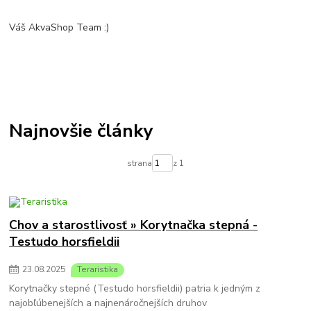
Váš AkvaShop Team :)
Najnovšie články
strana
z 1
Chov a starostlivosť » Korytnačka stepná -
Testudo horsfieldii
23
.
08
.
2025
Teraristika
Korytnačky stepné (Testudo horsfieldii) patria k jedným z
najobľúbenejších a najnenáročnejších druhov