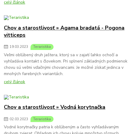
celý článok
Chov a starostlivosť » Agama bradatá - Pogona
vitticeps
19
.
03
.
2023
Teraristika
Veľmi obľúbený druh jaštera, ktorý sa v zajatí ľahko ochočí a
vyhľadáva kontakt s človekom. Pri splnení základných podmienok
chovu sú veľmi vďačnými chovancami. Je možné získať jedinca v
mnohých farebných variantách.
celý článok
Chov a starostlivosť » Vodná korytnačka
02
.
03
.
2023
Teraristika
Vodné korytnačky patria k obľúbeným a často vyhľadávaným
druhom zvierat. Ohľadom ich chovu koluje množstvo rôznych