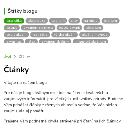
Štítky blogu
teraristika
akvaristika
terarium
chov
na mieru
terárium
testudo
akvarium na mieru
rozvoz akvarii
akvarium
servis akvarii
realizácia
výroba akvárií
akvárium výroba
akvashop
relax
akvárium do firmy
interiérové akvárium
kalkulácia ceny akvária
akvárium rozvoz
akvárium na mieru
insektárium
zátuka na akvárium
paludárium
Úvod
Články
terárium pre korytnačky
stolárska výroba
akváriový komplet
Články
skrinka
podstavec
stolík
pod akvárium
korytnacky
korytnačka
terarium pre
teraria
korytnačka štvorprstá
Vitajte na našom blogu!
Testudo horsfieldii
Korytnačka stepná
suchozemská korytnačka
zriaďovanie terária
terárium na mieru
Pre nás je blog ideálnym miestom na šírenie kvalitných a
terárium pre suchozemskú korytnačku
želva
korytnačky
zaujímavých informácií pre všetkých milovníkov prírody. Budeme
Bratislava
vyroba akvarii
akvarium dovoz
rozvoz akvarií
Vám prinášať články z rôznych oblastí a veríme, že Vás nielen
zaujmú, ale aj pomôžu.
záruka na akvárium
Prajeme Vám podnetné chvíle strávené pri čítaní našich článkov!