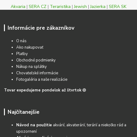
Akvaria
|
SERA CZ
|
Teraristika
|
Jewish
|
Jazierka
|
SERA SK
Informácie pre zákazníkov
O nás
Ako nakupovať
Platby
Obchodné podmienky
Nákup na splátky
Chovateľské informácie
Fotogaléria a naše realizácie
Tovar expedujeme pondelok až štvrtok
🟢
Najčítanejšie
Návod na použitie
akvárií, akvaterárií, terárií a niekoľko rád a
upozornení