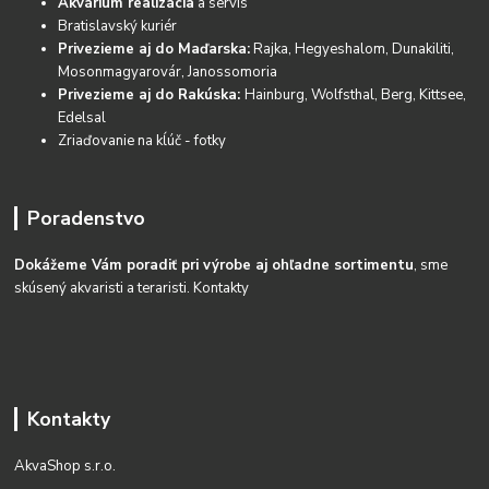
Akvárium realizácia
a servis
Bratislavský kuriér
Privezieme aj do Maďarska:
Rajka, Hegyeshalom, Dunakiliti,
Mosonmagyarovár, Janossomoria
Privezieme aj do Rakúska:
Hainburg, Wolfsthal, Berg, Kittsee,
Edelsal
Zriaďovanie na kĺúč - fotky
Poradenstvo
Dokážeme Vám poradiť pri výrobe aj ohľadne sortimentu
, sme
skúsený akvaristi a teraristi.
Kontakty
Kontakty
AkvaShop s.r.o.