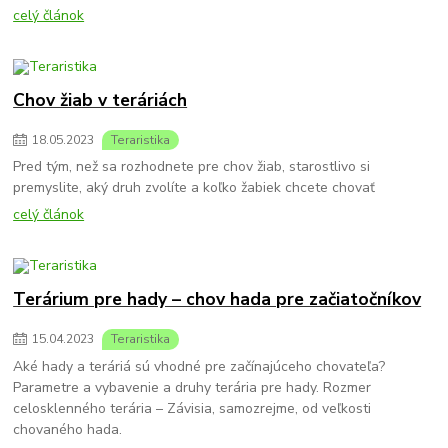
celý článok
Chov žiab v teráriách
18
.
05
.
2023
Teraristika
Pred tým, než sa rozhodnete pre chov žiab, starostlivo si
premyslite, aký druh zvolíte a koľko žabiek chcete chovať
celý článok
Terárium pre hady – chov hada pre začiatočníkov
15
.
04
.
2023
Teraristika
Aké hady a teráriá sú vhodné pre začínajúceho chovateľa?
Parametre a vybavenie a druhy terária pre hady. Rozmer
celosklenného terária – Závisia, samozrejme, od veľkosti
chovaného hada.