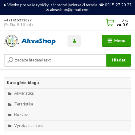
►Všetko pre vaše rybičky, záhradné jazierka či terária. ☎ 0915 27 20 27
✉ akvashop@gmail.com
0
ks
+421915272027
za
0 €
(Po-Pia, 8-16 hod.)
Menu
Hľadať
Kategórie blogu
Akvaristika
Teraristika
Rozvoz
Výroba na mieru