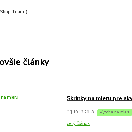
Shop Team :)
ovšie články
Skrinky na mieru pre ak
19
.
12
.
2018
Výroba na mieru
celý článok