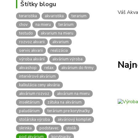
Štítky blogu
Váš Akva
teraristika
akvaristika
terarium
chov
na mieru
terárium
testudo
akvarium na mieru
rozvoz akvarii
akvarium
servis akvarii
realizácia
výroba akvárií
akvárium výroba
Najn
akvashop
relax
akvárium do firmy
interiérové akvárium
kalkulácia ceny akvária
akvárium rozvoz
akvárium na mieru
insektárium
zátuka na akvárium
paludárium
terárium pre korytnačky
stolárska výroba
akváriový komplet
skrinka
podstavec
stolík
pod akvárium
korytnacky