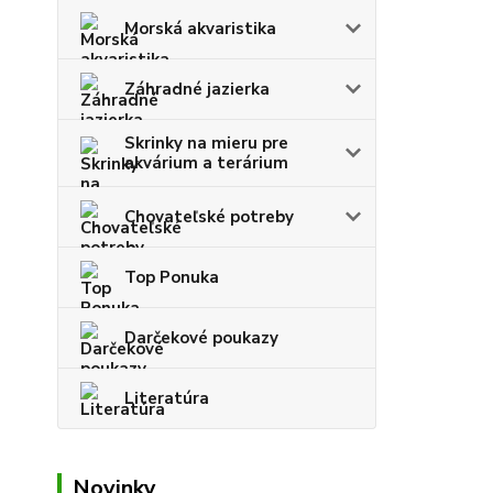
Morská akvaristika
Záhradné jazierka
Skrinky na mieru pre
akvárium a terárium
Chovateľské potreby
Top Ponuka
Darčekové poukazy
Literatúra
Novinky