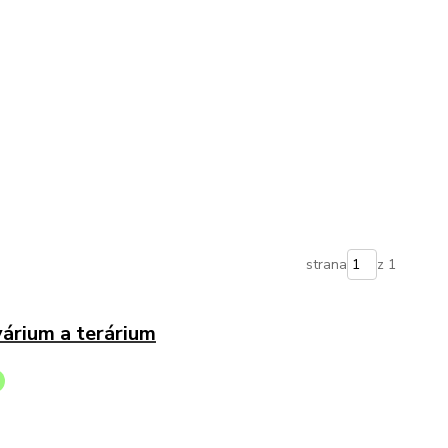
strana
z 1
várium a terárium