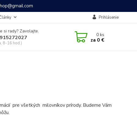
ashop@gmail.com
Články
Prihlásenie
e si rady? Zavolajte.
0
ks
915272027
za
0 €
a, 8-16 hod.)
formácií pre všetkých milovníkov prírody. Budeme Vám
môžu.