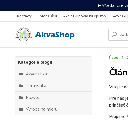
►Všetko pre va
Kontakty
Fotogaléria
Ako nakupovať na splátky
Ako naku
Úvod
Kategórie blogu
Člán
Akvaristika
Teraristika
Vitajte n
Rozvoz
Pre nás j
prinášať 
Výroba na mieru
Prajeme V