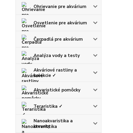
Ohrievanie pre akvárium
Osvetlenie pre akvárium
Čerpadlá pre akvárium
Analýza vody a testy
Akváriové rastliny a
kolekcie ✓
Akvaristické pomôcky
Teraristika ✓
Nanoakvaristika a
krevety