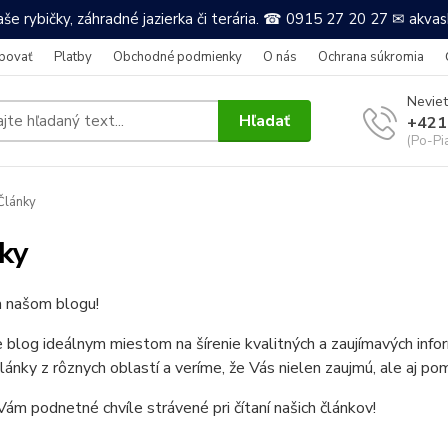
še rybičky, záhradné jazierka či terária. ☎ 0915 27 20 27 ✉ akv
povať
Platby
Obchodné podmienky
O nás
Ochrana súkromia
Neviet
Hľadať
+421
(Po-Pi
Články
ky
a našom blogu!
e blog ideálnym miestom na šírenie kvalitných a zaujímavých in
články z rôznych oblastí a veríme, že Vás nielen zaujmú, ale aj po
ám podnetné chvíle strávené pri čítaní našich článkov!