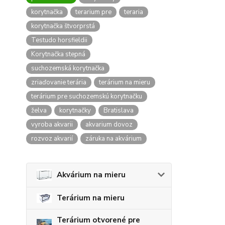
korytnačka
terarium pre
teraria
korytnačka štvorprstá
Testudo horsfieldii
Korytnačka stepná
suchozemská korytnačka
zriaďovanie terária
terárium na mieru
terárium pre suchozemskú korytnačku
želva
korytnačky
Bratislava
vyroba akvarii
akvarium dovoz
rozvoz akvarií
záruka na akvárium
Akvárium na mieru
Terárium na mieru
Terárium otvorené pre